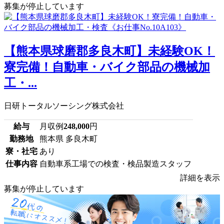
募集が停止しています
【熊本県球磨郡多良木町】未経験OK！
寮完備！自動車・バイク部品の機械加
工・...
日研トータルソーシング株式会社
給与
月収例
248,000
円
勤務地
熊本県 多良木町
寮・社宅
あり
仕事内容
自動車系工場での検査・検品製造スタッフ
詳細を表示
募集が停止しています