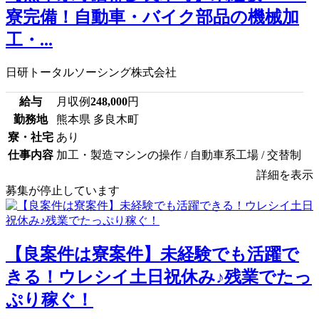
寮完備！自動車・バイク部品の機械加
工・...
日研トータルソーシング株式会社
給与
月収例
248,000
円
勤務地
熊本県 多良木町
寮・社宅
あり
仕事内容
加工・製造マシンの操作 / 自動車系工場 / 交替制
詳細を表示
募集が停止しています
【良案件は寮案件】未経験でも活躍で
きる！ウレシイ土日祝休み♪残業でたっ
ぷり稼ぐ！