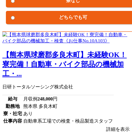
寮なし
どちらでも可
【熊本県球磨郡多良木町】未経験OK！
寮完備！自動車・バイク部品の機械加
工・...
日研トータルソーシング株式会社
給与
月収例
248,000
円
勤務地
熊本県 多良木町
寮・社宅
あり
仕事内容
自動車系工場での検査・検品製造スタッフ
詳細を表示