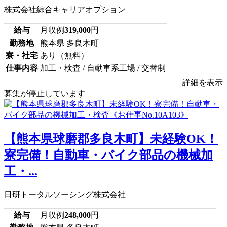
株式会社綜合キャリアオプション
給与
月収例
319,000
円
勤務地
熊本県 多良木町
寮・社宅
あり（無料）
仕事内容
加工・検査 / 自動車系工場 / 交替制
詳細を表示
募集が停止しています
【熊本県球磨郡多良木町】未経験OK！
寮完備！自動車・バイク部品の機械加
工・...
日研トータルソーシング株式会社
給与
月収例
248,000
円