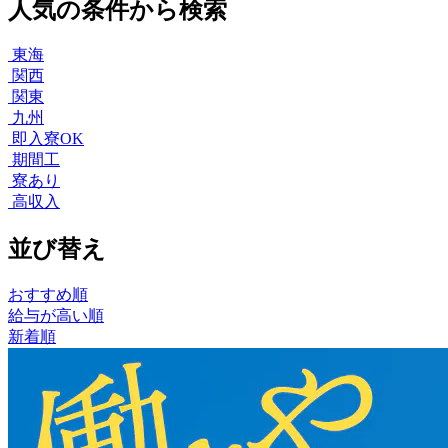
人気の条件から検索
東海
関西
関東
九州
即入寮OK
期間工
寮あり
高収入
並び替え
おすすめ順
給与が高い順
新着順