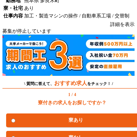
勤務地
熊本県 多良木町
寮・社宅
あり
仕事内容
加工・製造マシンの操作 / 自動車系工場 / 交替制
詳細を表示
募集が停止しています
おすすめ求人
\ 質問に答えて、
をチェック！ /
1 / 4
寮付きの求人をお探しですか？
寮あり