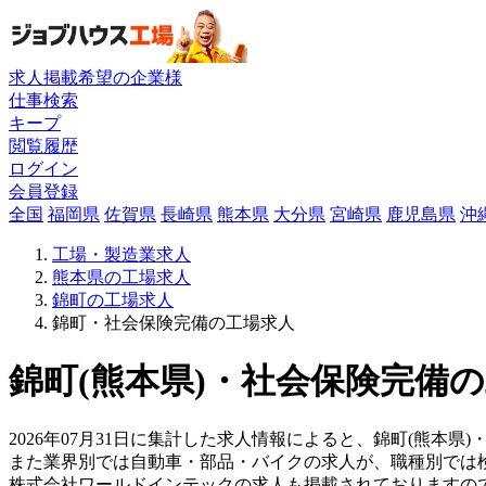
求人掲載希望の企業様
仕事検索
キープ
閲覧履歴
ログイン
会員登録
全国
福岡県
佐賀県
長崎県
熊本県
大分県
宮崎県
鹿児島県
沖
工場・製造業求人
熊本県の工場求人
錦町の工場求人
錦町・社会保険完備の工場求人
錦町(熊本県)・社会保険完備の
2026年07月31日に集計した求人情報によると、錦町(熊本県)
また業界別では自動車・部品・バイクの求人が、職種別では
株式会社ワールドインテックの求人も掲載されておりますの