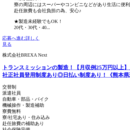
寮の周辺にはスーパーやコンビニなどがあり生活に便利
赴任旅費も会社負担の為、安心♪
★製造未経験でもOK！
20代・30代・40...
応募へ進む
詳しく
見る
株式会社BREXA Next
トランスミッションの製造！【月収例25万円以上】
社正社員登用制度あり◎日払い制度あり！《熊本県
交替制
派遣社員
自動車・部品・バイク
機械操作・製造補助
寮費無料
寮/社宅あり・住み込み
赴任旅費の補助あり
社会保険完備