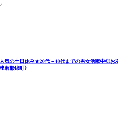
♪
人気の土日休み★20代～40代までの男女活躍中◎
球磨郡錦町》