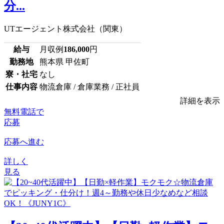
分...
UTエージェント株式会社（関東）
給与
月収例
186,000
円
勤務地
熊本県 甲佐町
寮・社宅
なし
仕事内容
物流倉庫 / 倉庫業務 / 正社員
詳細を表示
無料電話で
応募
応募へ進む
詳しく
見る