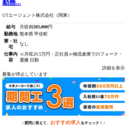
勤務...
UTエージェント株式会社（関東）
給与
月収例
205,000
円
勤務地
熊本県 甲佐町
寮・社
なし
宅
仕事内
≪月収20.5万円・正社員≫物流倉庫でのフォーク・
容
運搬 日勤
詳細を表示
募集が停止しています
おすすめ求人
\ 質問に答えて、
をチェック！ /