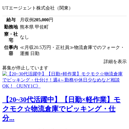
UTエージェント株式会社（関東）
給与
月収例
205,000
円
勤務地
熊本県 甲佐町
寮・社
なし
宅
仕事内
≪月収20.5万円・正社員≫物流倉庫でのフォーク・
容
運搬 日勤
詳細を表示
募集が停止しています
【20~30代活躍中】【日勤×軽作業】モ
クモク☆物流倉庫でピッキング・仕
分...