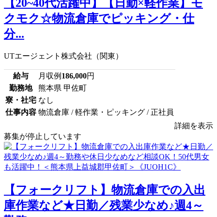
【20~40代活躍中】【日勤×軽作業】モ
クモク☆物流倉庫でピッキング・仕
分...
UTエージェント株式会社（関東）
給与
月収例
186,000
円
勤務地
熊本県 甲佐町
寮・社宅
なし
仕事内容
物流倉庫 / 軽作業・ピッキング / 正社員
詳細を表示
募集が停止しています
【フォークリフト】物流倉庫での入出
庫作業など★日勤／残業少なめ♪週4～