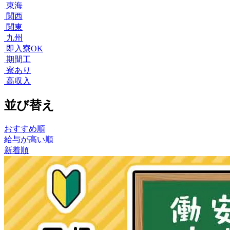
東海
関西
関東
九州
即入寮OK
期間工
寮あり
高収入
並び替え
おすすめ順
給与が高い順
新着順