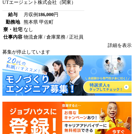
UTエージェント株式会社（関東）
給与
月収例
186,000
円
勤務地
熊本県 甲佐町
寮・社宅
なし
仕事内容
物流倉庫 / 倉庫業務 / 正社員
詳細を表示
募集が停止しています