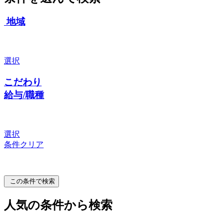
地域
選択
こだわり
給与/職種
選択
条件クリア
この条件で検索
人気の条件から検索