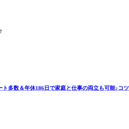
)ゞ
け
ト多数＆年休186日で家庭と仕事の両立も可能♪コツ