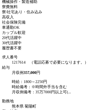
機械操作・製造補助
寮費無料
寮/社宅あり・住み込み
高収入
社会保険完備
車通勤OK
カップル歓迎
20代活躍中
30代活躍中
履歴書不要
求人番号
1217614 （電話応募で必要になります。）
給与
月収例
357,000
円
時給：1800～2250円
時給備考：※時間外手当を含む
月収例備考：35万7000円以上可(...
勤務地
熊本県 菊陽町