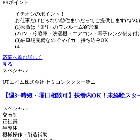
PRポイント
イチオシのポイント！
お仕事だけじゃない◎住まいだってご提供します(*≧∀≦
(1)寮費は「0円」のワンルーム寮完備
(2)TV・冷蔵庫・洗濯機・エアコン・電子レンジ備え付
(3)駐車場完備なのでマイカー持ち込みOK
(4...
応募へ進む
詳しく
見る
スペシャル
UTエイム株式会社 セミコンダクター第ニ
【週3~時短・曜日相談可】扶養内OK！未経験スター
スペシャル
交替制
正社員
半導体
機械操作・製造補助