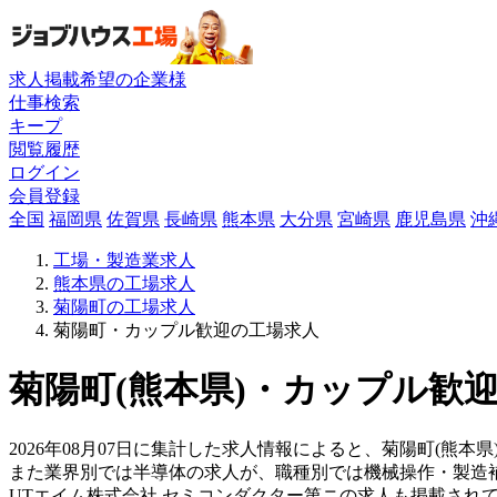
求人掲載希望の企業様
仕事検索
キープ
閲覧履歴
ログイン
会員登録
全国
福岡県
佐賀県
長崎県
熊本県
大分県
宮崎県
鹿児島県
沖
工場・製造業求人
熊本県の工場求人
菊陽町の工場求人
菊陽町・カップル歓迎の工場求人
菊陽町(熊本県)・カップル歓迎
2026年08月07日に集計した求人情報によると、菊陽町(熊本県
また業界別では半導体の求人が、職種別では機械操作・製造
UTエイム株式会社 セミコンダクター第ニの求人も掲載され