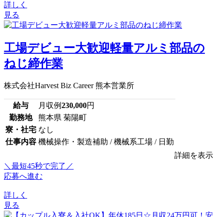
詳しく
見る
工場デビュー大歓迎軽量アルミ部品の
ねじ締作業
株式会社Harvest Biz Career 熊本営業所
給与
月収例
230,000
円
勤務地
熊本県 菊陽町
寮・社宅
なし
仕事内容
機械操作・製造補助 / 機械系工場 / 日勤
詳細を表示
＼最短45秒で完了／
応募へ進む
詳しく
見る