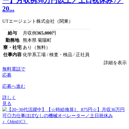
ー】月収例36万円以上／土日祝休み♪／
20...
UTエージェント株式会社（関東）
給与
月収例
365,000
円
勤務地
熊本県 菊陽町
寮・社宅
あり（無料）
仕事内容
化学系工場 / 検査・検品 / 正社員
詳細を表示
無料電話で
応募
応募へ進む
詳しく
見る