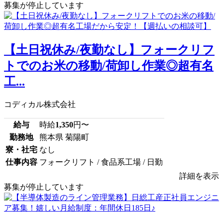
募集が停止しています
【土日祝休み/夜勤なし】フォークリフ
トでのお米の移動/荷卸し作業◎超有名
工...
コディカル株式会社
給与
時給
1,350
円〜
勤務地
熊本県 菊陽町
寮・社宅
なし
仕事内容
フォークリフト / 食品系工場 / 日勤
詳細を表示
募集が停止しています