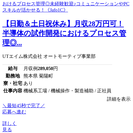
【日勤＆土日祝休み】月収28万円可！
半導体の試作開発におけるプロセス管
理◎...
UTエイム株式会社 オートモーティブ事業部
給与
月収例
289,050
円
勤務地
熊本県 菊陽町
寮・社宅
あり
仕事内容
機械系工場 / 機械操作・製造補助 / 正社員
詳細を表示
＼最短45秒で完了／
応募へ進む
詳しく
見る