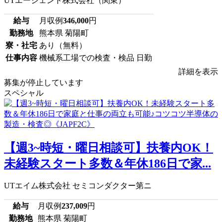
UTエージェント株式会社（関東）
給与
月収例
346,000
円
勤務地
熊本県 菊陽町
寮・社宅
あり（無料）
仕事内容
機械系工場での検査・検品 日勤
詳細を表示
募集が停止しています
スペシャル
【週3~時短・曜日相談可】扶養内OK！
未経験スタート多数＆年休186日で家...
UTエイム株式会社 セミコンダクター第ニ
給与
月収例
237,009
円
勤務地
熊本県 菊陽町