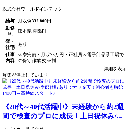
株式会社ワールドインテック
給与
月収例
332,800
円
勤務
熊本県 菊陽町
地
寮・
あり
社宅
仕事
≪寮完備・月収33万円・正社員≫電子部品系工場で
内容
の保守作業 交替制
詳細を表示
募集が停止しています
《20代～40代活躍中》未経験から約2週
間で検査のプロに成長！土日祝休み/...