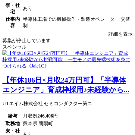
寮・社
あり
宅
仕事内
半導体工場での機械操作・製造オペレーター 交替
容
制
詳細を表示
募集が停止しています
スペシャル
【年休186日×月収24万円可】「半導体
エンジニア」育成枠採用♪未経験から...
UTエイム株式会社 セミコンダクター第ニ
給与
月収例
246,406
円
勤務地
熊本県 菊陽町
寮・社
あり