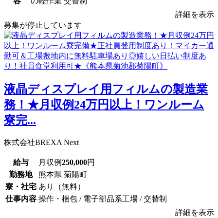
容
の軽作業 交替制
詳細を表示
募集が停止しています
液晶ディスプレイ用フィルムの製造業
務！★月収例24万円以上！ワンルーム
寮完...
株式会社BREXA Next
給与
月収例
250,000
円
勤務地
熊本県 菊陽町
寮・社宅
あり（無料）
仕事内容
操作・梱包 / 電子部品系工場 / 交替制
詳細を表示