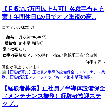
【月収33.6万円以上も可】各種手当も充
実！年間休日120日でオフ重視の高...
コディカル株式会社
給与
月収例
336,467
円
勤務地
熊本県 菊陽町
寮・社宅
なし
仕事内容
製造マシンの操作・検査 / 機械系工場 / 交替制
詳細を表示
募集が停止しています
【経験者募集】正社員／半導体設備保全
（メンテナンス業務）経験者歓迎ステ
ップ...