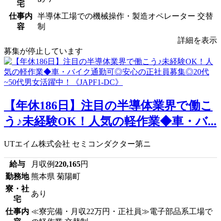
宅
仕事内
半導体工場での機械操作・製造オペレーター 交替
容
制
詳細を表示
募集が停止しています
【年休186日】注目の半導体業界で働こ
う♪未経験OK！人気の軽作業◆車・バ...
UTエイム株式会社 セミコンダクター第ニ
給与
月収例
220,165
円
勤務地
熊本県 菊陽町
寮・社
あり
宅
仕事内
≪寮完備・月収22万円・正社員≫電子部品系工場で