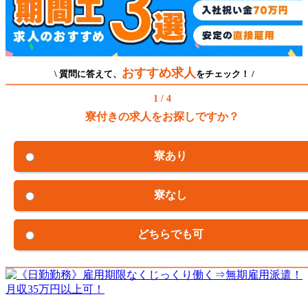
おすすめ求人
\ 質問に答えて、
をチェック！ /
1 / 4
寮付きの求人をお探しですか？
寮あり
寮なし
どちらでも可