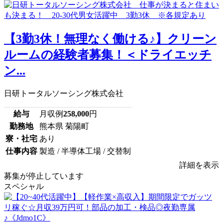
【3勤3休！無理なく働ける♪】クリーン
ルームの経験者募集！＜ドライエッチ
ン...
日研トータルソーシング株式会社
給与
月収例
258,000
円
勤務地
熊本県 菊陽町
寮・社宅
あり
仕事内容
製造 / 半導体工場 / 交替制
詳細を表示
募集が停止しています
スペシャル