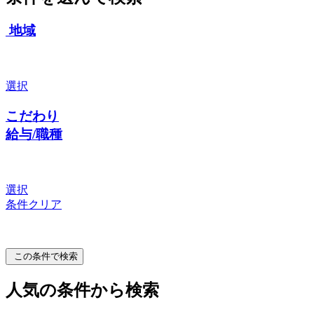
地域
選択
こだわり
給与/職種
選択
条件クリア
この条件で検索
人気の条件から検索