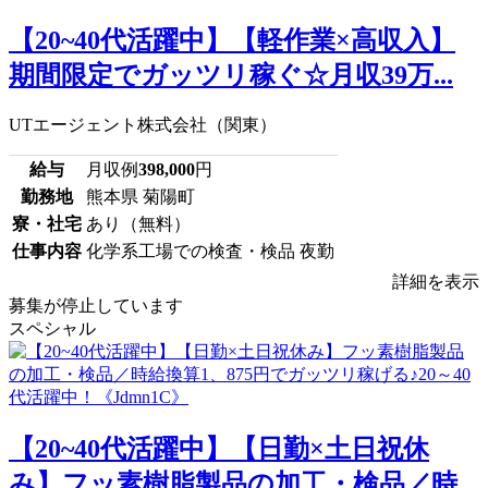
【20~40代活躍中】【軽作業×高収入】
期間限定でガッツリ稼ぐ☆月収39万...
UTエージェント株式会社（関東）
給与
月収例
398,000
円
勤務地
熊本県 菊陽町
寮・社宅
あり（無料）
仕事内容
化学系工場での検査・検品 夜勤
詳細を表示
募集が停止しています
スペシャル
【20~40代活躍中】【日勤×土日祝休
み】フッ素樹脂製品の加工・検品／時