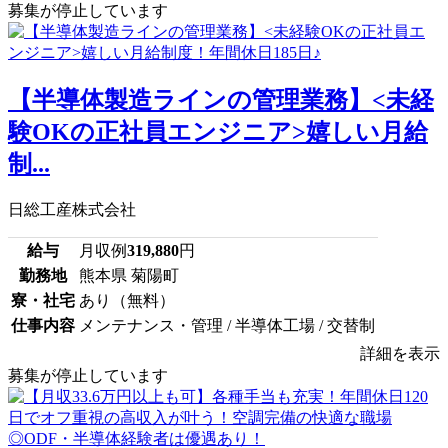
募集が停止しています
【半導体製造ラインの管理業務】<未経
験OKの正社員エンジニア>嬉しい月給
制...
日総工産株式会社
給与
月収例
319,880
円
勤務地
熊本県 菊陽町
寮・社宅
あり（無料）
仕事内容
メンテナンス・管理 / 半導体工場 / 交替制
詳細を表示
募集が停止しています