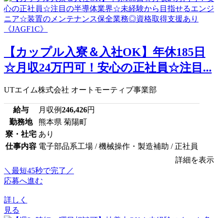
【カップル入寮＆入社OK】年休185日
☆月収24万円可！安心の正社員☆注目...
UTエイム株式会社 オートモーティブ事業部
給与
月収例
246,426
円
勤務地
熊本県 菊陽町
寮・社宅
あり
仕事内容
電子部品系工場 / 機械操作・製造補助 / 正社員
詳細を表示
＼最短45秒で完了／
応募へ進む
詳しく
見る