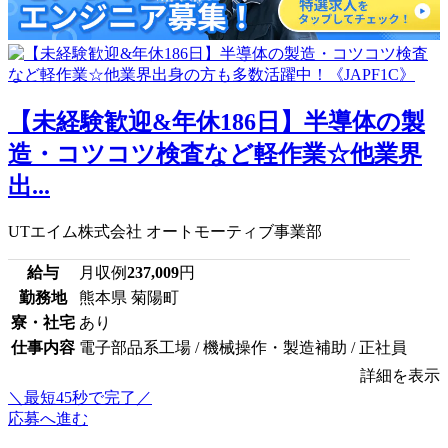
【未経験歓迎&年休186日】半導体の製
造・コツコツ検査など軽作業☆他業界
出...
UTエイム株式会社 オートモーティブ事業部
給与
月収例
237,009
円
勤務地
熊本県 菊陽町
寮・社宅
あり
仕事内容
電子部品系工場 / 機械操作・製造補助 / 正社員
詳細を表示
＼最短45秒で完了／
応募へ進む