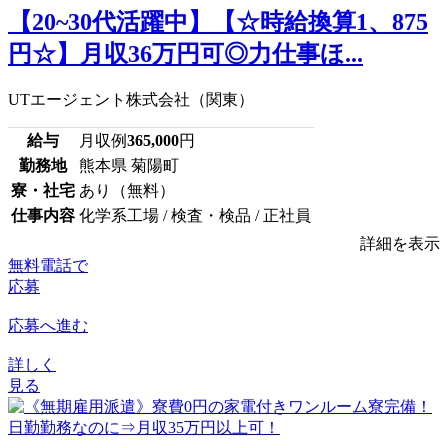
【20~30代活躍中】【☆時給換算1、875
円☆】月収36万円可◎力仕事ほ...
UTエージェント株式会社（関東）
給与
月収例
365,000
円
勤務地
熊本県 菊陽町
寮・社宅
あり（無料）
仕事内容
化学系工場 / 検査・検品 / 正社員
詳細を表示
無料電話で
応募
応募へ進む
詳しく
見る