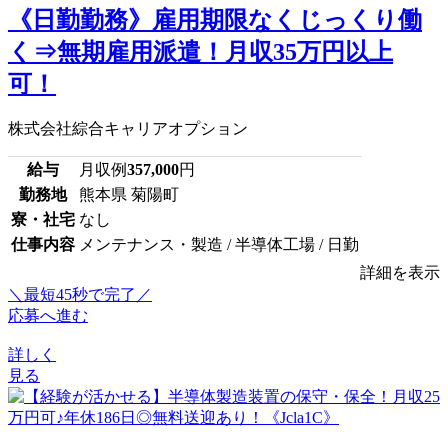
《日勤勤務》雇用期限なくじっくり働
く⇒無期雇用派遣！月収35万円以上
可！
株式会社綜合キャリアオプション
給与
月収例
357,000
円
勤務地
熊本県 菊陽町
寮・社宅
なし
仕事内容
メンテナンス・製造 / 半導体工場 / 日勤
詳細を表示
＼最短45秒で完了／
応募へ進む
詳しく
見る