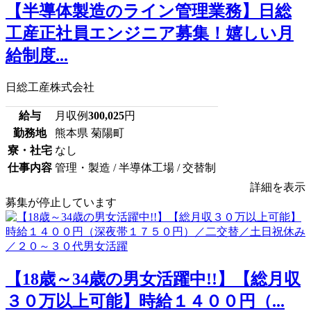
【半導体製造のライン管理業務】日総
工産正社員エンジニア募集！嬉しい月
給制度...
日総工産株式会社
給与
月収例
300,025
円
勤務地
熊本県 菊陽町
寮・社宅
なし
仕事内容
管理・製造 / 半導体工場 / 交替制
詳細を表示
募集が停止しています
【18歳～34歳の男女活躍中!!】【総月収
３０万以上可能】時給１４００円（...