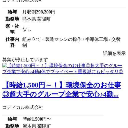
コディカル株式会社
給与
月収例
298,200
円
勤務地
熊本県 菊陽町
寮・社
なし
宅
仕事内
組み立て・製造マシンの操作 / 半導体工場 / 交替
容
制
詳細を表示
募集が停止しています
【時給1,500円～！】環境保全のお仕事
◎超大手のグループ企業で安心♪4勤...
コディカル株式会社
給与
時給
1,500
円〜
勤務地
熊本県 菊陽町