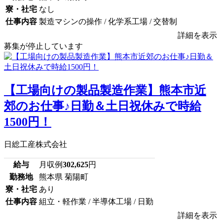
寮・社宅
なし
仕事内容
製造マシンの操作 / 化学系工場 / 交替制
詳細を表示
募集が停止しています
【工場向けの製品製造作業】熊本市近
郊のお仕事♪日勤＆土日祝休みで時給
1500円！
日総工産株式会社
給与
月収例
302,625
円
勤務地
熊本県 菊陽町
寮・社宅
あり
仕事内容
組立・軽作業 / 半導体工場 / 日勤
詳細を表示