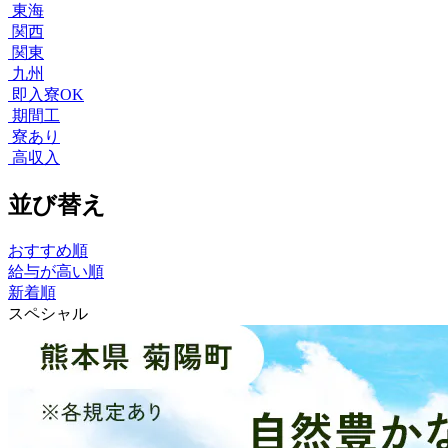
東海
関西
関東
九州
即入寮OK
期間工
寮あり
高収入
並び替え
おすすめ順
給与が高い順
新着順
スペシャル