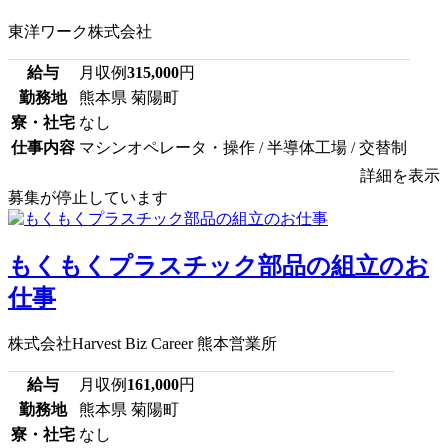
東洋ワーク株式会社
給与
月収例
315,000
円
勤務地
熊本県 菊陽町
寮・社宅
なし
仕事内容
マシンオペレータ・操作 / 半導体工場 / 交替制
詳細を表示
募集が停止しています
もくもくプラスチック部品の組立のお
仕事
株式会社Harvest Biz Career 熊本営業所
給与
月収例
161,000
円
勤務地
熊本県 菊陽町
寮・社宅
なし