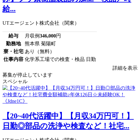
給...
UTエージェント株式会社（関東）
給与
月収例
346,000
円
勤務地
熊本県 菊陽町
寮・社宅
あり（無料）
仕事内容
化学系工場での検査・検品 日勤
詳細を表示
募集が停止しています
スペシャル
【20~40代活躍中】【月収34万円可！】
日勤◎部品の洗浄や検査など！社宅...