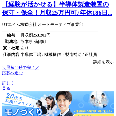
【経験が活かせる】半導体製造装置の
保守・保全！月収25万円可♪年休186日...
UTエイム株式会社 オートモーティブ事業部
給与
月収例
253,202
円
勤務地
熊本県 菊陽町
寮・社宅
あり
仕事内容
半導体工場 / 機械操作・製造補助 / 正社員
詳細を表示
＼最短45秒で完了／
応募へ進む
詳しく
見る