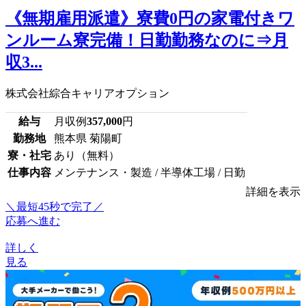
《無期雇用派遣》寮費0円の家電付きワ
ンルーム寮完備！日勤勤務なのに⇒月
収3...
株式会社綜合キャリアオプション
給与
月収例
357,000
円
勤務地
熊本県 菊陽町
寮・社宅
あり（無料）
仕事内容
メンテナンス・製造 / 半導体工場 / 日勤
詳細を表示
＼最短45秒で完了／
応募へ進む
詳しく
見る