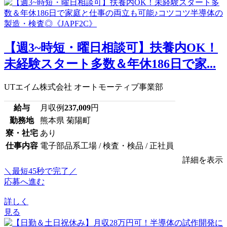
【週3~時短・曜日相談可】扶養内OK！
未経験スタート多数＆年休186日で家...
UTエイム株式会社 オートモーティブ事業部
給与
月収例
237,009
円
勤務地
熊本県 菊陽町
寮・社宅
あり
仕事内容
電子部品系工場 / 検査・検品 / 正社員
詳細を表示
＼最短45秒で完了／
応募へ進む
詳しく
見る