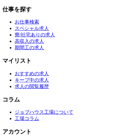
仕事を探す
お仕事検索
スペシャル求人
寮/社宅ありの求人
高収入の求人
期間工の求人
マイリスト
おすすめの求人
キープ中の求人
求人の閲覧履歴
コラム
ジョブハウス工場について
工場コラム
アカウント