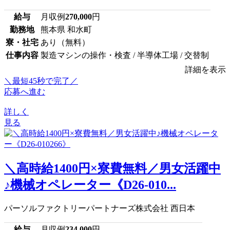
給与
月収例
270,000
円
勤務地
熊本県 和水町
寮・社宅
あり（無料）
仕事内容
製造マシンの操作・検査 / 半導体工場 / 交替制
詳細を表示
＼最短45秒で完了／
応募へ進む
詳しく
見る
＼高時給1400円×寮費無料／男女活躍中
♪機械オペレーター《D26-010...
パーソルファクトリーパートナーズ株式会社 西日本
給与
月収例
234,000
円