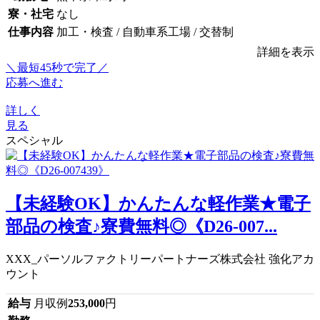
寮・社宅
なし
仕事内容
加工・検査 / 自動車系工場 / 交替制
詳細を表示
＼最短45秒で完了／
応募へ進む
詳しく
見る
スペシャル
【未経験OK】かんたんな軽作業★電子
部品の検査♪寮費無料◎《D26-007...
XXX_パーソルファクトリーパートナーズ株式会社 強化アカ
ウント
給与
月収例
253,000
円