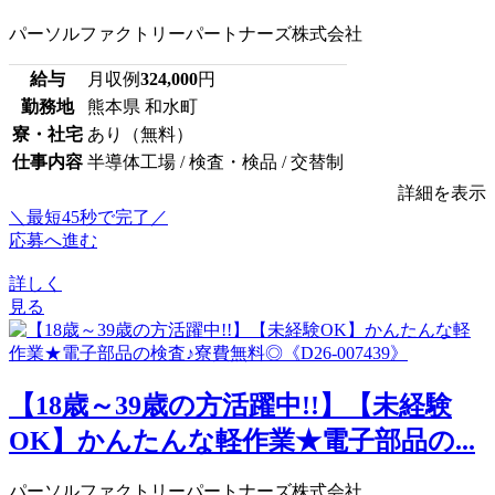
パーソルファクトリーパートナーズ株式会社
給与
月収例
324,000
円
勤務地
熊本県 和水町
寮・社宅
あり（無料）
仕事内容
半導体工場 / 検査・検品 / 交替制
詳細を表示
＼最短45秒で完了／
応募へ進む
詳しく
見る
【18歳～39歳の方活躍中!!】【未経験
OK】かんたんな軽作業★電子部品の...
パーソルファクトリーパートナーズ株式会社