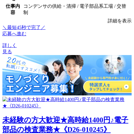
仕事内
コンデンサの供給・清掃 / 電子部品系工場 / 交替
容
制
詳細を表示
＼最短45秒で完了／
応募へ進む
詳しく
見る
未経験の方大歓迎★高時給1400円♪電子
部品の検査業務★《D26-010245》