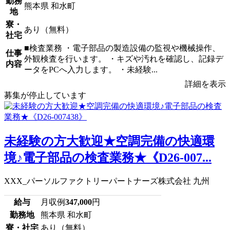
勤務
熊本県 和水町
地
寮・
あり（無料）
社宅
■検査業務 ・電子部品の製造設備の監視や機械操作、
仕事
外観検査を行います。 ・キズや汚れを確認し、記録デ
内容
ータをPCへ入力します。 ・未経験...
詳細を表示
募集が停止しています
未経験の方大歓迎★空調完備の快適環
境♪電子部品の検査業務★《D26-007...
XXX_パーソルファクトリーパートナーズ株式会社 九州
給与
月収例
347,000
円
勤務地
熊本県 和水町
寮・社宅
あり（無料）