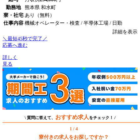
勤務地
熊本県 和水町
寮・社宅
あり（無料）
仕事内容
機械オペレーター・検査 / 半導体工場 / 日勤
詳細を表示
＼最短45秒で完了／
応募へ進む
詳しく
見る
おすすめ求人
\ 質問に答えて、
をチェック！ /
1 / 4
寮付きの求人をお探しですか？