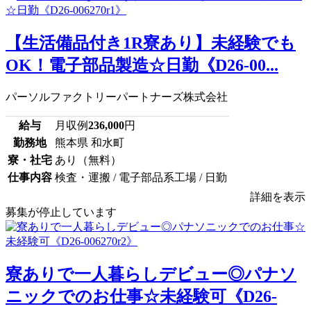
【生活備品付き1R寮あり】未経験でも
OK！電子部品製造☆日勤《D26-00...
パーソルファクトリーパートナーズ株式会社
給与
月収例
236,000
円
勤務地
熊本県 和水町
寮・社宅
あり（無料）
仕事内容
検査・運搬 / 電子部品系工場 / 日勤
詳細を表示
募集が停止しています
寮ありで一人暮らしデビュー◎パナソ
ニックでのお仕事☆未経験可《D26-