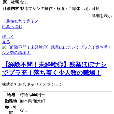
寮・社宅
なし
仕事内容
製造マシンの操作・検査 / 半導体工場 / 日勤
詳細を表示
＼最短45秒で完了／
応募へ進む
詳しく
見る
【経験不問！未経験◎】残業ほぼナシ
でプラ充！落ち着く少人数の職場！
株式会社綜合キャリアオプション
給与
時給
1,400
円〜
勤務地
熊本県 和水町
寮・社
なし
宅