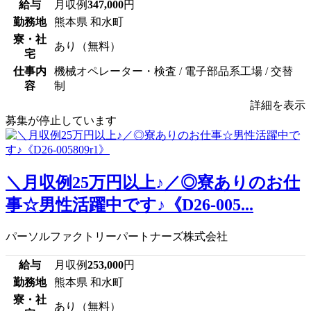
給与
月収例
347,000
円
勤務地
熊本県 和水町
寮・社
あり（無料）
宅
仕事内
機械オペレーター・検査 / 電子部品系工場 / 交替
容
制
詳細を表示
募集が停止しています
＼月収例25万円以上♪／◎寮ありのお仕
事☆男性活躍中です♪《D26-005...
パーソルファクトリーパートナーズ株式会社
給与
月収例
253,000
円
勤務地
熊本県 和水町
寮・社
あり（無料）