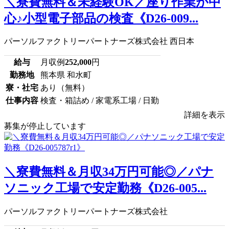
＼寮費無料＆未経験OK／座り作業が中
心♪小型電子部品の検査《D26-009...
パーソルファクトリーパートナーズ株式会社 西日本
給与
月収例
252,000
円
勤務地
熊本県 和水町
寮・社宅
あり（無料）
仕事内容
検査・箱詰め / 家電系工場 / 日勤
詳細を表示
募集が停止しています
＼寮費無料＆月収34万円可能◎／パナ
ソニック工場で安定勤務《D26-005...
パーソルファクトリーパートナーズ株式会社