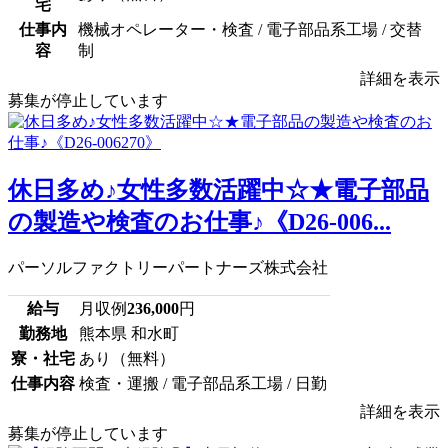
宅
仕事内
機械オペレーター・検査 / 電子部品系工場 / 交替
容
制
詳細を表示
募集が停止しています
休日多め♪女性多数活躍中☆★電子部品
の製造や検査のお仕事♪《D26-006...
パーソルファクトリーパートナーズ株式会社
給与
月収例
236,000
円
勤務地
熊本県 和水町
寮・社宅
あり（無料）
仕事内容
検査・運搬 / 電子部品系工場 / 日勤
詳細を表示
募集が停止しています