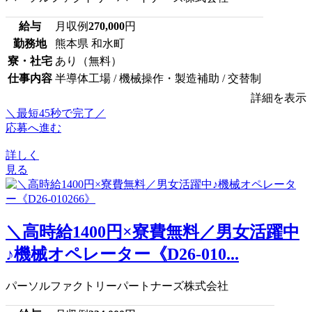
給与
月収例
270,000
円
勤務地
熊本県 和水町
寮・社宅
あり（無料）
仕事内容
半導体工場 / 機械操作・製造補助 / 交替制
詳細を表示
＼最短45秒で完了／
応募へ進む
詳しく
見る
＼高時給1400円×寮費無料／男女活躍中
♪機械オペレーター《D26-010...
パーソルファクトリーパートナーズ株式会社