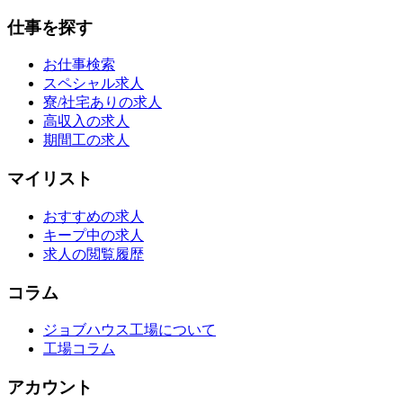
仕事を探す
お仕事検索
スペシャル求人
寮/社宅ありの求人
高収入の求人
期間工の求人
マイリスト
おすすめの求人
キープ中の求人
求人の閲覧履歴
コラム
ジョブハウス工場について
工場コラム
アカウント