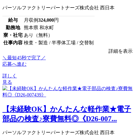
パーソルファクトリーパートナーズ株式会社 西日本
給与
月収例
324,000
円
勤務地
熊本県 和水町
寮・社宅
あり（無料）
仕事内容
検査・製造 / 半導体工場 / 交替制
詳細を表示
＼最短45秒で完了／
応募へ進む
詳しく
見る
【未経験OK】かんたんな軽作業★電子
部品の検査♪寮費無料◎《D26-007...
パーソルファクトリーパートナーズ株式会社 西日本