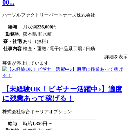
00...
パーソルファクトリーパートナーズ株式会社
給与
月収例
236,000
円
勤務地
熊本県 和水町
寮・社宅
あり（無料）
仕事内容
検査・運搬 / 電子部品系工場 / 日勤
詳細を表示
募集が停止しています
【未経験OK！ビギナー活躍中♪】適度
に残業あって稼げる！
株式会社綜合キャリアオプション
給与
時給
1,350
円〜