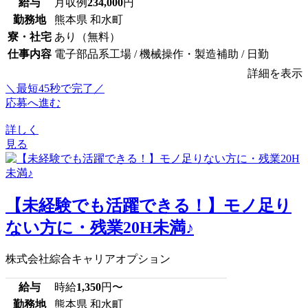
給与
月収例
234,000
円
勤務地
熊本県 和水町
寮・社宅
あり（無料）
仕事内容
電子部品系工場 / 機械操作・製造補助 / 日勤
詳細を表示
＼最短45秒で完了／
応募へ進む
詳しく
見る
【未経験でも活躍できる！】モノ足り
ない方に・残業20H未満♪
株式会社綜合キャリアオプション
給与
時給
1,350
円〜
勤務地
熊本県 和水町