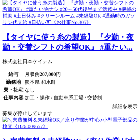
【タイヤに使う糸の製造】 『夕勤・夜
勤・交替シフトの希望OK』 #重たい...
株式会社日本ケイテム
給与
月収例
207,000
円
勤務地
熊本県 和水町
寮・社宅
なし
仕事内容
加工・操作 / 自動車系工場 / 交替制
詳細を表示
募集が停止しています