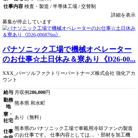
仕事内容
検査・製造 / 半導体工場 / 交替制
詳細を表示
募集が停止しています
パナソニック工場で機械オペレーター
のお仕事☆土日休み＆寮あり《D26-00...
XXX_パーソルファクトリーパートナーズ株式会社 強化アカ
ウント
給与
月収例
286,000
円
勤務
熊本県 和水町
地
寮・
あり（無料）
社宅
熊本県のパナソニック工場で車載用冷却ファンの製造
仕事
のお仕事です。 仕事内容としては… ・部材を加工機
内容