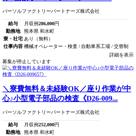
パーソルファクトリーパートナーズ株式会社
給与
月収例
286,000
円
勤務地
熊本県 和水町
寮・社宅
あり（無料）
仕事内容
機械オペレーター・検査 / 自動車系工場 / 交替制
詳細を表示
募集が停止しています
＼寮費無料＆未経験OK／座り作業が中
心♪小型電子部品の検査《D26-009...
パーソルファクトリーパートナーズ株式会社
給与
月収例
252,000
円
勤務地
熊本県 和水町