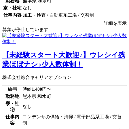
勤務地
熊本県 和水町
寮・社宅
なし
仕事内容
加工・検査 / 自動車系工場 / 交替制
詳細を表示
募集が停止しています
【未経験スタート大歓迎♪】ウレシイ残
業ほぼナシ♪少人数体制！
株式会社綜合キャリアオプション
給与
時給
1,400
円〜
勤務地
熊本県 和水町
寮・社
なし
宅
仕事内
コンデンサの供給・清掃 / 電子部品系工場 / 交替
容
制