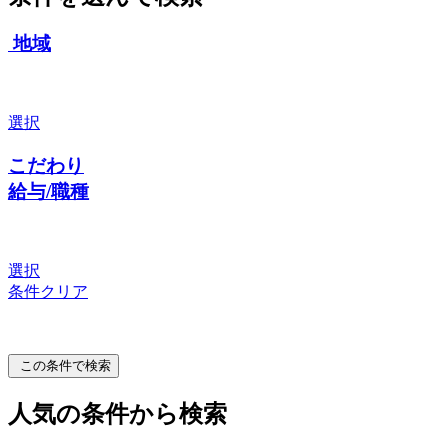
地域
選択
こだわり
給与/職種
選択
条件クリア
この条件で検索
人気の条件から検索