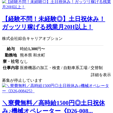
【経験不問！未経験◎】土日祝休み！
ガッツリ稼げる残業月20H以上！
株式会社綜合キャリアオプション
給与
時給
1,300
円〜
勤務地
熊本県 和水町
寮・社宅
なし
仕事内容
医療機器の加工・検査 / 自動車系工場 / 交替制
詳細を表示
募集が停止しています
＼寮費無料／高時給1500円◎土日祝休
み♪機械オペレーター《D26-008...