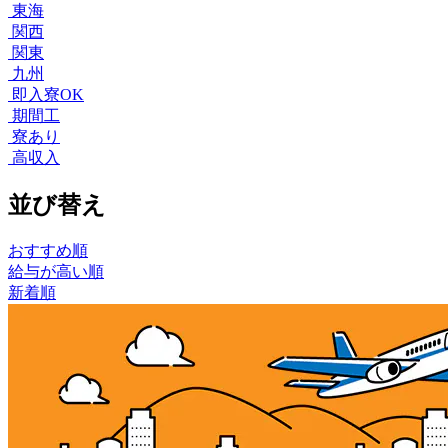
東海
関西
関東
九州
即入寮OK
期間工
寮あり
高収入
並び替え
おすすめ順
給与が高い順
新着順