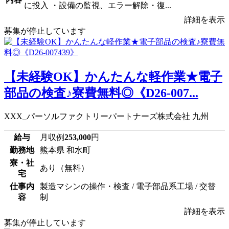
に投入 ・設備の監視、エラー解除・復...
詳細を表示
募集が停止しています
【未経験OK】かんたんな軽作業★電子
部品の検査♪寮費無料◎《D26-007...
XXX_パーソルファクトリーパートナーズ株式会社 九州
給与
月収例
253,000
円
勤務地
熊本県 和水町
寮・社
あり（無料）
宅
仕事内
製造マシンの操作・検査 / 電子部品系工場 / 交替
容
制
詳細を表示
募集が停止しています