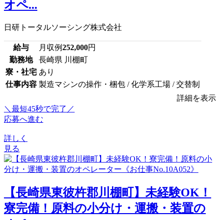
オペ...
日研トータルソーシング株式会社
給与
月収例
252,000
円
勤務地
長崎県 川棚町
寮・社宅
あり
仕事内容
製造マシンの操作・梱包 / 化学系工場 / 交替制
詳細を表示
＼最短45秒で完了／
応募へ進む
詳しく
見る
【長崎県東彼杵郡川棚町】未経験OK！
寮完備！原料の小分け・運搬・装置の