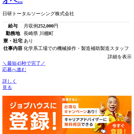
オペ...
日研トータルソーシング株式会社
給与
月収例
252,000
円
勤務地
長崎県 川棚町
寮・社宅
あり
仕事内容
化学系工場での機械操作・製造補助製造スタッフ
詳細を表示
＼最短45秒で完了／
応募へ進む
詳しく
見る