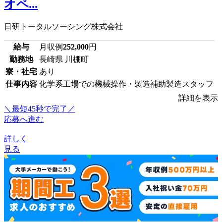
オペ...
日研トータルソーシング株式会社
給与
月収例
252,000
円
勤務地
長崎県 川棚町
寮・社宅
あり
仕事内容
化学系工場での機械操作・製造補助製造スタッフ
詳細を表示
＼最短45秒で完了／
応募へ進む
詳しく
見る