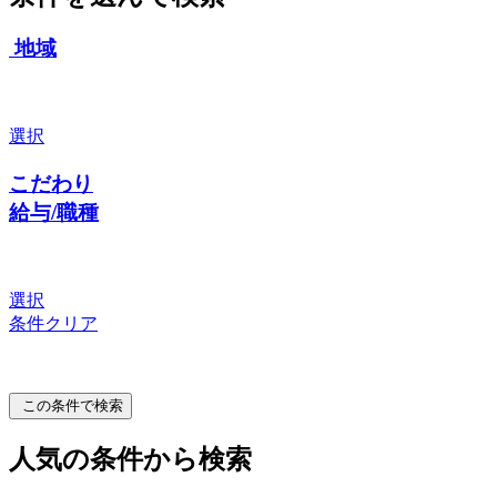
地域
選択
こだわり
給与/職種
選択
条件クリア
この条件で検索
人気の条件から検索