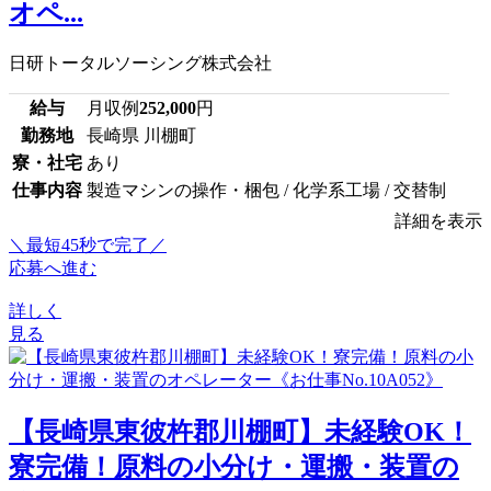
オペ...
日研トータルソーシング株式会社
給与
月収例
252,000
円
勤務地
長崎県 川棚町
寮・社宅
あり
仕事内容
製造マシンの操作・梱包 / 化学系工場 / 交替制
詳細を表示
＼最短45秒で完了／
応募へ進む
詳しく
見る
【長崎県東彼杵郡川棚町】未経験OK！
寮完備！原料の小分け・運搬・装置の