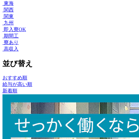
東海
関西
関東
九州
即入寮OK
期間工
寮あり
高収入
並び替え
おすすめ順
給与が高い順
新着順