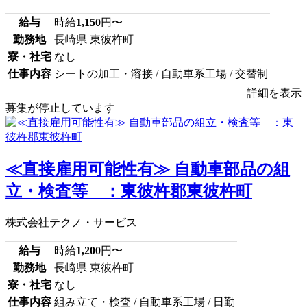
給与
時給
1,150
円〜
勤務地
長崎県 東彼杵町
寮・社宅
なし
仕事内容
シートの加工・溶接 / 自動車系工場 / 交替制
詳細を表示
募集が停止しています
≪直接雇用可能性有≫ 自動車部品の組
立・検査等 ：東彼杵郡東彼杵町
株式会社テクノ・サービス
給与
時給
1,200
円〜
勤務地
長崎県 東彼杵町
寮・社宅
なし
仕事内容
組み立て・検査 / 自動車系工場 / 日勤