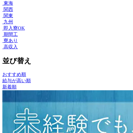
東海
関西
関東
九州
即入寮OK
期間工
寮あり
高収入
並び替え
おすすめ順
給与が高い順
新着順