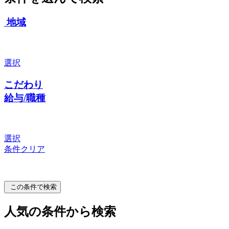
地域
選択
こだわり
給与/職種
選択
条件クリア
この条件で検索
人気の条件から検索