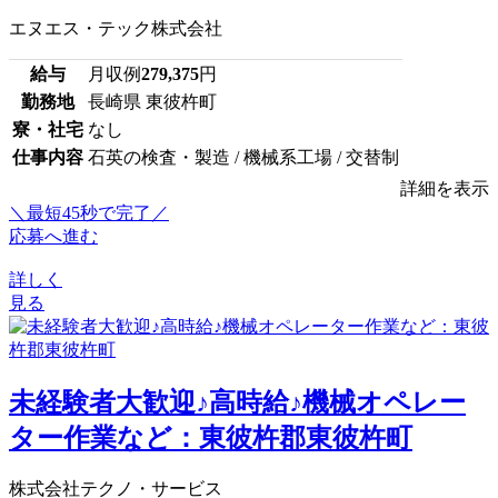
エヌエス・テック株式会社
給与
月収例
279,375
円
勤務地
長崎県 東彼杵町
寮・社宅
なし
仕事内容
石英の検査・製造 / 機械系工場 / 交替制
詳細を表示
＼最短45秒で完了／
応募へ進む
詳しく
見る
未経験者大歓迎♪高時給♪機械オペレー
ター作業など：東彼杵郡東彼杵町
株式会社テクノ・サービス