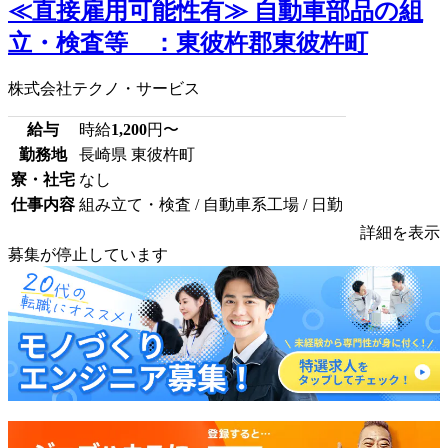
≪直接雇用可能性有≫ 自動車部品の組
立・検査等 ：東彼杵郡東彼杵町
株式会社テクノ・サービス
給与
時給
1,200
円〜
勤務地
長崎県 東彼杵町
寮・社宅
なし
仕事内容
組み立て・検査 / 自動車系工場 / 日勤
詳細を表示
募集が停止しています