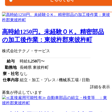
高時給1250円。未経験ＯＫ。精密部品
の加工後作業：東彼杵郡東彼杵町
株式会社テクノ・サービス
給与
時給
1,250
円〜
勤務地
長崎県 東彼杵町
寮・社宅
なし
仕事内容
組立・加工・プレス / 機械系工場 / 日勤
詳細を表示
募集が停止しています