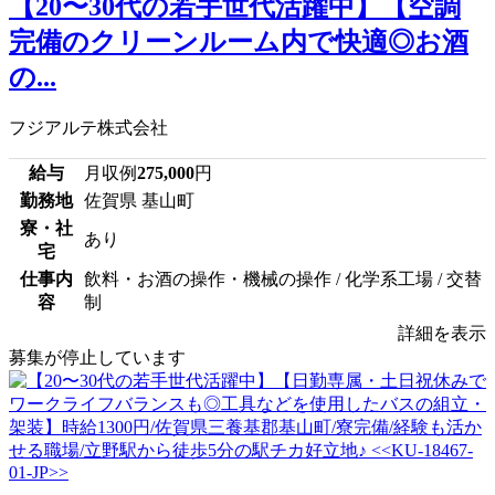
【20〜30代の若手世代活躍中】【空調
完備のクリーンルーム内で快適◎お酒
の...
フジアルテ株式会社
給与
月収例
275,000
円
勤務地
佐賀県 基山町
寮・社
あり
宅
仕事内
飲料・お酒の操作・機械の操作 / 化学系工場 / 交替
容
制
詳細を表示
募集が停止しています