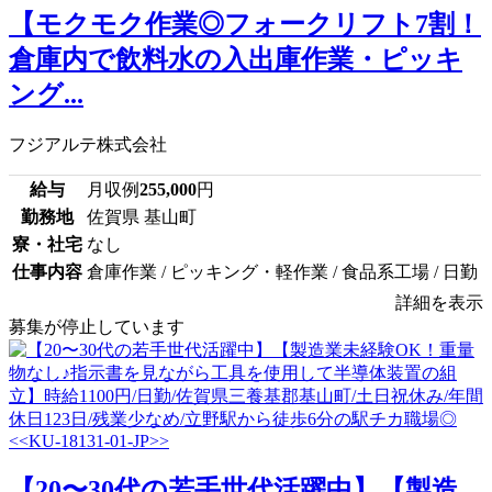
【モクモク作業◎フォークリフト7割！
倉庫内で飲料水の入出庫作業・ピッキ
ング...
フジアルテ株式会社
給与
月収例
255,000
円
勤務地
佐賀県 基山町
寮・社宅
なし
仕事内容
倉庫作業 / ピッキング・軽作業 / 食品系工場 / 日勤
詳細を表示
募集が停止しています
【20〜30代の若手世代活躍中】【製造