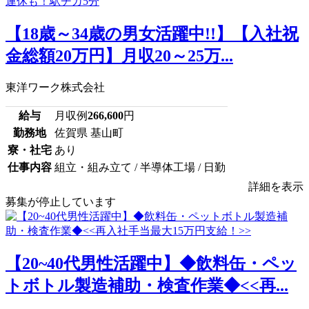
【18歳～34歳の男女活躍中!!】【入社祝
金総額20万円】月収20～25万...
東洋ワーク株式会社
給与
月収例
266,600
円
勤務地
佐賀県 基山町
寮・社宅
あり
仕事内容
組立・組み立て / 半導体工場 / 日勤
詳細を表示
募集が停止しています
【20~40代男性活躍中】◆飲料缶・ペッ
トボトル製造補助・検査作業◆<<再...