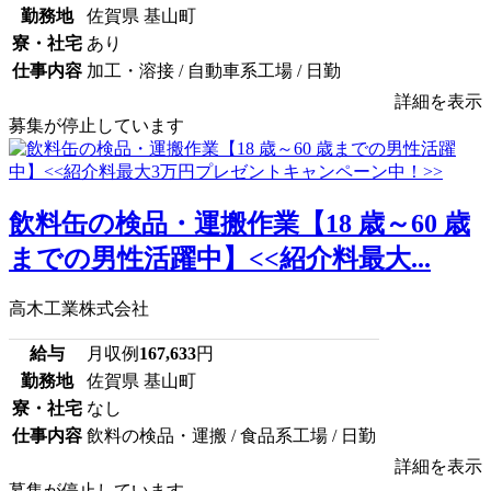
勤務地
佐賀県 基山町
寮・社宅
あり
仕事内容
加工・溶接 / 自動車系工場 / 日勤
詳細を表示
募集が停止しています
飲料缶の検品・運搬作業【18 歳～60 歳
までの男性活躍中】<<紹介料最大...
高木工業株式会社
給与
月収例
167,633
円
勤務地
佐賀県 基山町
寮・社宅
なし
仕事内容
飲料の検品・運搬 / 食品系工場 / 日勤
詳細を表示
募集が停止しています