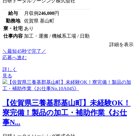
日研トータルソーシング株式会社
給与
月収例
246,000
円
勤務地
佐賀県 基山町
寮・社宅
あり
仕事内容
加工・運搬 / 機械系工場 / 日勤
詳細を表示
＼最短45秒で完了／
応募へ進む
詳しく
見る
【佐賀県三養基郡基山町】未経験OK！
寮完備！製品の加工・補助作業《お仕
事N...