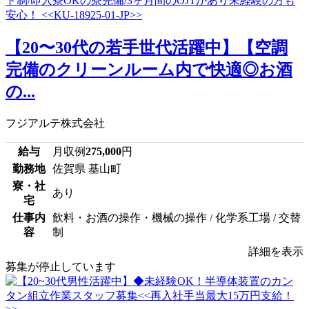
【20〜30代の若手世代活躍中】【空調
完備のクリーンルーム内で快適◎お酒
の...
フジアルテ株式会社
給与
月収例
275,000
円
勤務地
佐賀県 基山町
寮・社
あり
宅
仕事内
飲料・お酒の操作・機械の操作 / 化学系工場 / 交替
容
制
詳細を表示
募集が停止しています