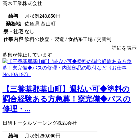
高木工業株式会社
給与
月収例
248,850
円
勤務地
佐賀県 基山町
寮・社宅
なし
仕事内容
飲料の検査・製造 / 食品系工場 / 交替制
詳細を表示
募集が停止しています
【三養基郡基山町】週払い可◆塗料の
調合経験ある方急募！寮完備◆バスの
修理・...
日研トータルソーシング株式会社
給与
月収例
250,000
円