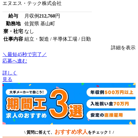
エヌエス・テック株式会社
給与
月収例
212,760
円
勤務地
佐賀県 基山町
寮・社宅
なし
仕事内容
組立・製造 / 半導体工場 / 日勤
詳細を表示
＼最短45秒で完了／
応募へ進む
詳しく
見る
おすすめ求人
\ 質問に答えて、
をチェック！ /