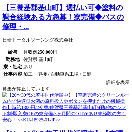
【三養基郡基山町】週払い可◆塗料の
調合経験ある方急募！寮完備◆バスの
修理・...
日研トータルソーシング株式会社
給与
月収例
250,000
円
勤務地
佐賀県 基山町
寮・社宅
あり
仕事内容
加工・溶接 / 自動車系工場 / 日勤
詳細を表示
募集が停止しています