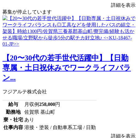
詳細を表示
募集が停止しています
【20〜30代の若手世代活躍中】【日勤
専属・土日祝休みでワークライフバラ
ン...
フジアルテ株式会社
給与
月収例
258,000
円
勤務地
佐賀県 基山町
寮・社宅
あり
仕事内容
溶接・塗装 / 自動車系工場 / 日勤
詳細を表示