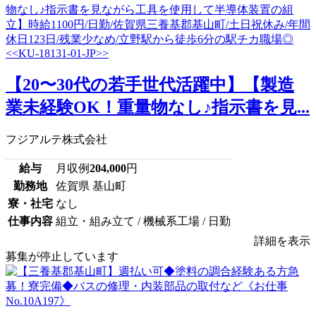
【20〜30代の若手世代活躍中】【製造
業未経験OK！重量物なし♪指示書を見...
フジアルテ株式会社
給与
月収例
204,000
円
勤務地
佐賀県 基山町
寮・社宅
なし
仕事内容
組立・組み立て / 機械系工場 / 日勤
詳細を表示
募集が停止しています