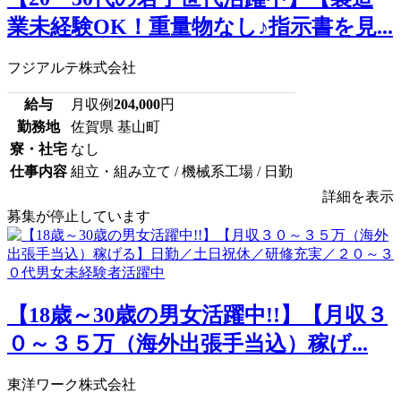
業未経験OK！重量物なし♪指示書を見...
フジアルテ株式会社
給与
月収例
204,000
円
勤務地
佐賀県 基山町
寮・社宅
なし
仕事内容
組立・組み立て / 機械系工場 / 日勤
詳細を表示
募集が停止しています
【18歳～30歳の男女活躍中!!】【月収３
０～３５万（海外出張手当込）稼げ...
東洋ワーク株式会社