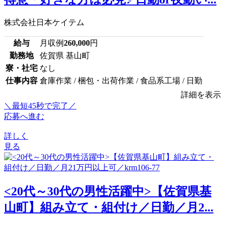
株式会社日本ケイテム
給与
月収例
260,000
円
勤務地
佐賀県 基山町
寮・社宅
なし
仕事内容
倉庫作業 / 梱包・出荷作業 / 食品系工場 / 日勤
詳細を表示
＼最短45秒で完了／
応募へ進む
詳しく
見る
<20代～30代の男性活躍中>【佐賀県基
山町】組み立て・組付け／日勤／月2...