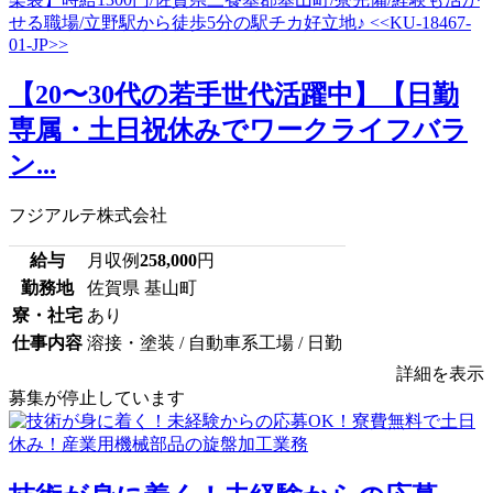
【20〜30代の若手世代活躍中】【日勤
専属・土日祝休みでワークライフバラ
ン...
フジアルテ株式会社
給与
月収例
258,000
円
勤務地
佐賀県 基山町
寮・社宅
あり
仕事内容
溶接・塗装 / 自動車系工場 / 日勤
詳細を表示
募集が停止しています