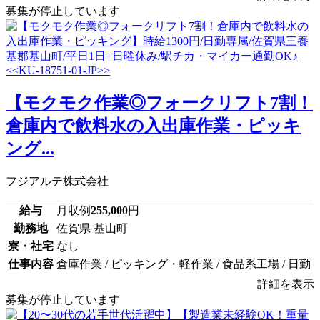
募集が停止しています
【モクモク作業◎フォークリフト7割！
倉庫内で飲料水の入出庫作業・ピッキ
ング...
フジアルテ株式会社
給与
月収例
255,000
円
勤務地
佐賀県 基山町
寮・社宅
なし
仕事内容
倉庫作業 / ピッキング・軽作業 / 食品系工場 / 日勤
詳細を表示
募集が停止しています