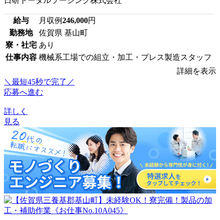
日研トータルソーシング株式会社
給与
月収例
246,000
円
勤務地
佐賀県 基山町
寮・社宅
あり
仕事内容
機械系工場での組立・加工・プレス製造スタッフ
詳細を表示
＼最短45秒で完了／
応募へ進む
詳しく
見る