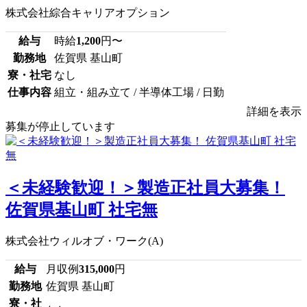
株式会社綜合キャリアオプション
給与
時給
1,200
円〜
勤務地
佐賀県 基山町
寮・社宅
なし
仕事内容
組立・組み立て / 半導体工場 / 日勤
詳細を表示
募集が停止しています
＜未経験歓迎！＞製造正社員大募集！
佐賀県基山町 社宅無
株式会社ウィルオブ・ワーク(A)
給与
月収例
315,000
円
勤務地
佐賀県 基山町
寮・社