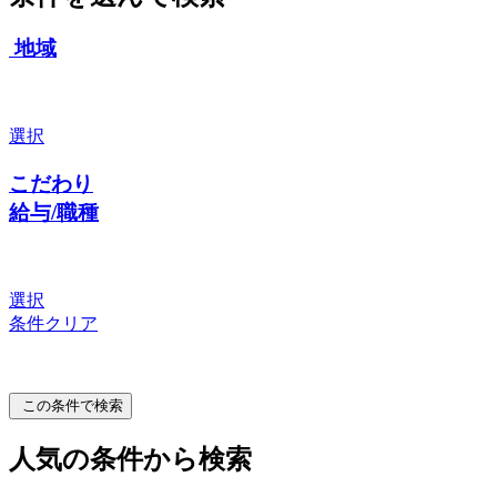
地域
選択
こだわり
給与/職種
選択
条件クリア
この条件で検索
人気の条件から検索