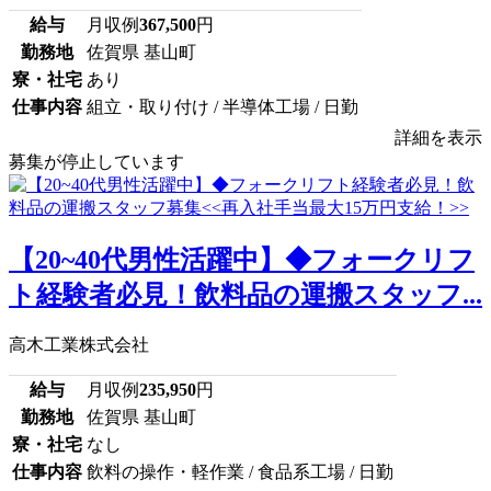
給与
月収例
367,500
円
勤務地
佐賀県 基山町
寮・社宅
あり
仕事内容
組立・取り付け / 半導体工場 / 日勤
詳細を表示
募集が停止しています
【20~40代男性活躍中】◆フォークリフ
ト経験者必見！飲料品の運搬スタッフ...
高木工業株式会社
給与
月収例
235,950
円
勤務地
佐賀県 基山町
寮・社宅
なし
仕事内容
飲料の操作・軽作業 / 食品系工場 / 日勤