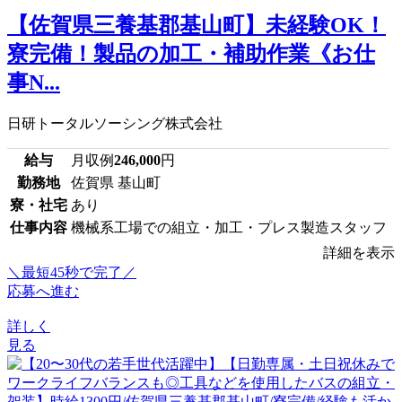
【佐賀県三養基郡基山町】未経験OK！
寮完備！製品の加工・補助作業《お仕
事N...
日研トータルソーシング株式会社
給与
月収例
246,000
円
勤務地
佐賀県 基山町
寮・社宅
あり
仕事内容
機械系工場での組立・加工・プレス製造スタッフ
詳細を表示
＼最短45秒で完了／
応募へ進む
詳しく
見る