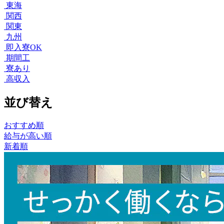
東海
関西
関東
九州
即入寮OK
期間工
寮あり
高収入
並び替え
おすすめ順
給与が高い順
新着順