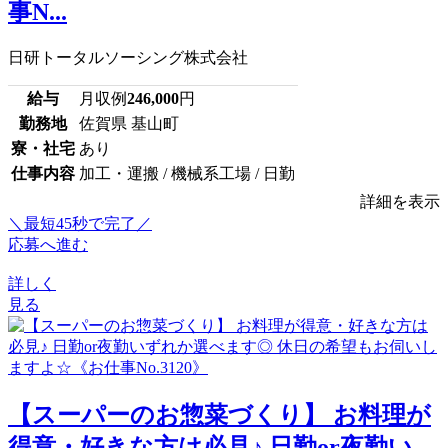
事N...
日研トータルソーシング株式会社
給与
月収例
246,000
円
勤務地
佐賀県 基山町
寮・社宅
あり
仕事内容
加工・運搬 / 機械系工場 / 日勤
詳細を表示
＼最短45秒で完了／
応募へ進む
詳しく
見る
【スーパーのお惣菜づくり】 お料理が
得意・好きな方は必見♪ 日勤or夜勤い...