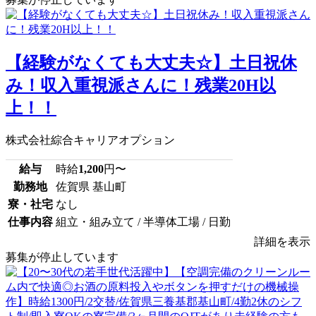
【経験がなくても大丈夫☆】土日祝休
み！収入重視派さんに！残業20H以
上！！
株式会社綜合キャリアオプション
給与
時給
1,200
円〜
勤務地
佐賀県 基山町
寮・社宅
なし
仕事内容
組立・組み立て / 半導体工場 / 日勤
詳細を表示
募集が停止しています