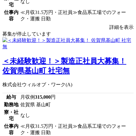
なし
宅
仕事内
≪月収31.5万円・正社員≫食品系工場でのフォー
容
ク・運搬 日勤
詳細を表示
募集が停止しています
＜未経験歓迎！＞製造正社員大募集！
佐賀県基山町 社宅無
株式会社ウィルオブ・ワーク(A)
給与
月収例
315,000
円
勤務地
佐賀県 基山町
寮・社
なし
宅
仕事内
≪月収31.5万円・正社員≫食品系工場でのフォー
容
ク・運搬 日勤