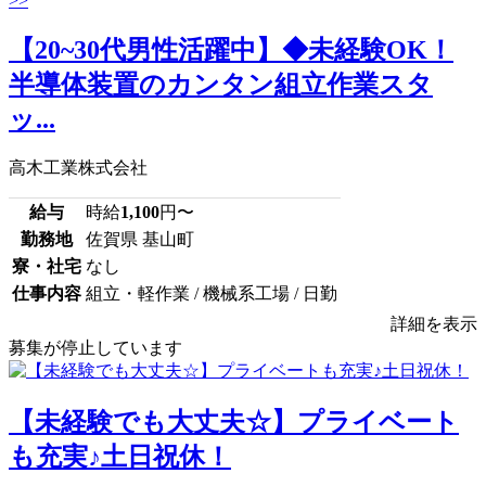
【20~30代男性活躍中】◆未経験OK！
半導体装置のカンタン組立作業スタ
ッ...
高木工業株式会社
給与
時給
1,100
円〜
勤務地
佐賀県 基山町
寮・社宅
なし
仕事内容
組立・軽作業 / 機械系工場 / 日勤
詳細を表示
募集が停止しています
【未経験でも大丈夫☆】プライベート
も充実♪土日祝休！