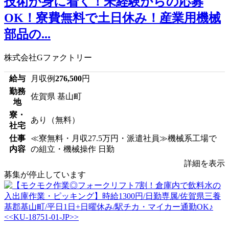
技術が身に着く！未経験からの応募
OK！寮費無料で土日休み！産業用機械
部品の...
株式会社Gファクトリー
給与
月収例
276,500
円
勤務
佐賀県 基山町
地
寮・
あり（無料）
社宅
仕事
≪寮無料・月収27.5万円・派遣社員≫機械系工場で
内容
の組立・機械操作 日勤
詳細を表示
募集が停止しています