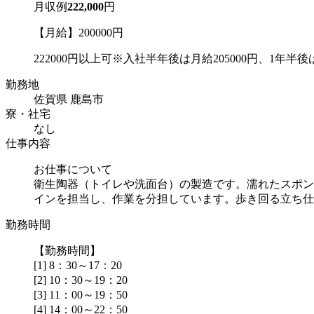
月収例
222,000
円
【月給】200000円
222000円以上可※入社半年後は月給205000円、1年半後は
勤務地
佐賀県 鹿島市
寮・社宅
なし
仕事内容
お仕事について
衛生陶器（トイレや洗面台）の製造です。濡れたスポン
インを担当し、作業を分担しています。歩き回る立ち仕..
勤務時間
【勤務時間】
[1] 8：30～17：20
[2] 10：30～19：20
[3] 11：00～19：50
[4] 14：00～22：50