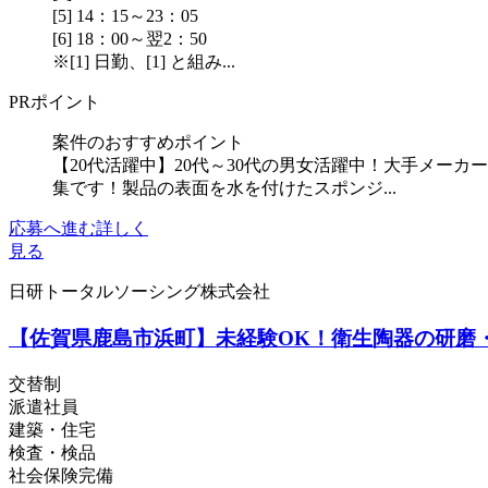
[5] 14：15～23：05
[6] 18：00～翌2：50
※[1] 日勤、[1] と組み...
PRポイント
案件のおすすめポイント
【20代活躍中】20代～30代の男女活躍中！大手メ
集です！製品の表面を水を付けたスポンジ...
応募へ進む
詳しく
見る
日研トータルソーシング株式会社
【佐賀県鹿島市浜町】未経験OK！衛生陶器の研磨・加
交替制
派遣社員
建築・住宅
検査・検品
社会保険完備