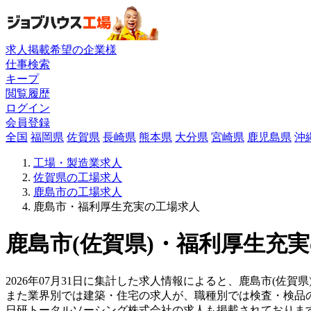
求人掲載希望の企業様
仕事検索
キープ
閲覧履歴
ログイン
会員登録
全国
福岡県
佐賀県
長崎県
熊本県
大分県
宮崎県
鹿児島県
沖
工場・製造業求人
佐賀県の工場求人
鹿島市の工場求人
鹿島市・福利厚生充実の工場求人
鹿島市(佐賀県)・福利厚生充実
2026年07月31日に集計した求人情報によると、鹿島市(佐賀県
また業界別では建築・住宅の求人が、職種別では検査・検品
日研トータルソーシング株式会社の求人も掲載されておりま