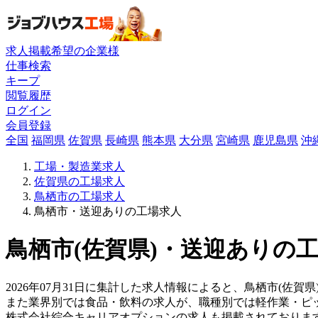
求人掲載希望の企業様
仕事検索
キープ
閲覧履歴
ログイン
会員登録
全国
福岡県
佐賀県
長崎県
熊本県
大分県
宮崎県
鹿児島県
沖
工場・製造業求人
佐賀県の工場求人
鳥栖市の工場求人
鳥栖市・送迎ありの工場求人
鳥栖市(佐賀県)・送迎ありの工
2026年07月31日に集計した求人情報によると、鳥栖市(佐賀県
また業界別では食品・飲料の求人が、職種別では軽作業・ピ
株式会社綜合キャリアオプションの求人も掲載されておりま