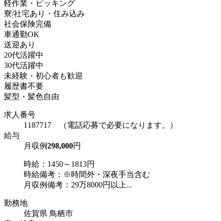
軽作業・ピッキング
寮/社宅あり・住み込み
社会保険完備
車通勤OK
送迎あり
20代活躍中
30代活躍中
未経験・初心者も歓迎
履歴書不要
髪型・髪色自由
求人番号
1187717 （電話応募で必要になります。）
給与
月収例
298,000
円
時給：1450～1813円
時給備考：※時間外・深夜手当含む
月収例備考：29万8000円以上...
勤務地
佐賀県 鳥栖市