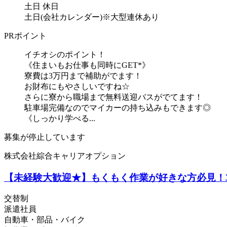
土日 休日
土日(会社カレンダー)※大型連休あり
PRポイント
イチオシのポイント！
《住まいもお仕事も同時にGET*》
寮費は3万円まで補助がでます！
お財布にもやさしいですね☆
さらに寮から職場まで無料送迎バスがでてます！
駐車場完備なのでマイカーの持ち込みもできます◎
《しっかり学べる...
募集が停止しています
株式会社綜合キャリアオプション
【未経験大歓迎★】もくもく作業が好きな方必見！3
交替制
派遣社員
自動車・部品・バイク