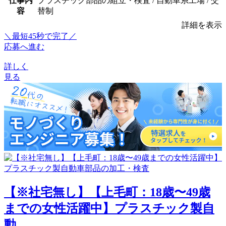
仕事内
プラスチック部品の組立・検査 / 自動車系工場 / 交
容
替制
詳細を表示
＼最短45秒で完了／
応募へ進む
詳しく
見る
【※社宅無し】【上毛町：18歳〜49歳
までの女性活躍中】プラスチック製自
動...