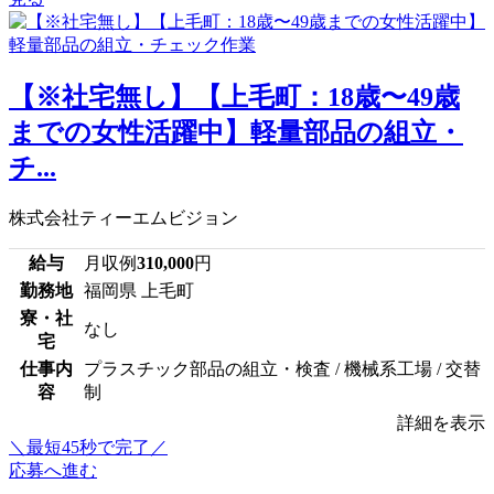
【※社宅無し】【上毛町：18歳〜49歳
までの女性活躍中】軽量部品の組立・
チ...
株式会社ティーエムビジョン
給与
月収例
310,000
円
勤務地
福岡県 上毛町
寮・社
なし
宅
仕事内
プラスチック部品の組立・検査 / 機械系工場 / 交替
容
制
詳細を表示
＼最短45秒で完了／
応募へ進む