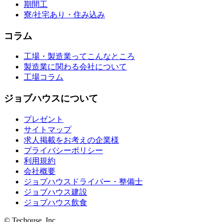
期間工
寮/社宅あり・住み込み
コラム
工場・製造業ってこんなところ
製造業に関わる会社について
工場コラム
ジョブハウスについて
プレゼント
サイトマップ
求人掲載をお考えの企業様
プライバシーポリシー
利用規約
会社概要
ジョブハウスドライバー・整備士
ジョブハウス建設
ジョブハウス飲食
© Techouse, Inc.