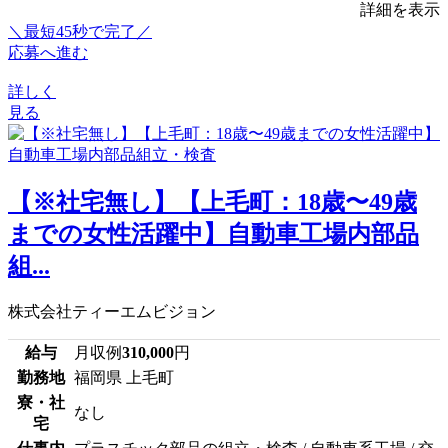
詳細を表示
＼最短45秒で完了／
応募へ進む
詳しく
見る
【※社宅無し】【上毛町：18歳〜49歳
までの女性活躍中】自動車工場内部品
組...
株式会社ティーエムビジョン
給与
月収例
310,000
円
勤務地
福岡県 上毛町
寮・社
なし
宅