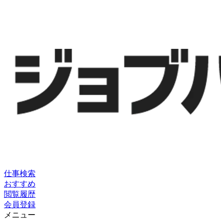
仕事検索
おすすめ
閲覧履歴
会員登録
メニュー