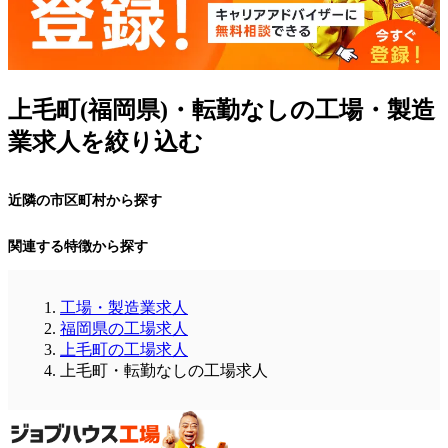
上毛町(福岡県)・転勤なしの工場・製造
業求人を絞り込む
近隣の市区町村から探す
関連する特徴から探す
工場・製造業求人
福岡県の工場求人
上毛町の工場求人
上毛町・転勤なしの工場求人