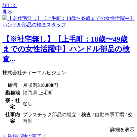
詳しく
見る
【※社宅無し】【上毛町：18歳〜49歳
までの女性活躍中】ハンドル部品の検
査...
株式会社ティーエムビジョン
給与
月収例
310,000
円
勤務地
福岡県 上毛町
寮・社
なし
宅
仕事内
プラスチック部品の組立・検査 / 自動車系工場 / 交
容
替制
詳細を表示
＼最短45秒で完了／