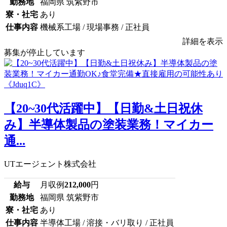
勤務地
福岡県 筑紫野市
寮・社宅
あり
仕事内容
機械系工場 / 現場事務 / 正社員
詳細を表示
募集が停止しています
【20~30代活躍中】【日勤&土日祝休
み】半導体製品の塗装業務！マイカー
通...
UTエージェント株式会社
給与
月収例
212,000
円
勤務地
福岡県 筑紫野市
寮・社宅
あり
仕事内容
半導体工場 / 溶接・バリ取り / 正社員