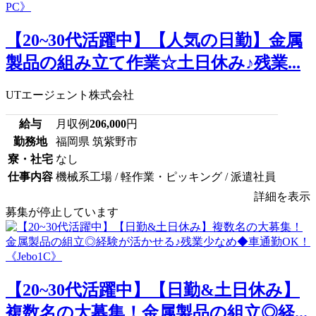
【20~30代活躍中】【人気の日勤】金属
製品の組み立て作業☆土日休み♪残業...
UTエージェント株式会社
給与
月収例
206,000
円
勤務地
福岡県 筑紫野市
寮・社宅
なし
仕事内容
機械系工場 / 軽作業・ピッキング / 派遣社員
詳細を表示
募集が停止しています
【20~30代活躍中】【日勤&土日休み】
複数名の大募集！金属製品の組立◎経...