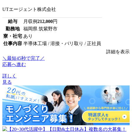
UTエージェント株式会社
給与
月収例
212,000
円
勤務地
福岡県 筑紫野市
寮・社宅
あり
仕事内容
半導体工場 / 溶接・バリ取り / 正社員
詳細を表示
＼最短45秒で完了／
応募へ進む
詳しく
見る