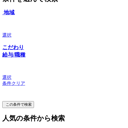
地域
選択
こだわり
給与/職種
選択
条件クリア
この条件で検索
人気の条件から検索