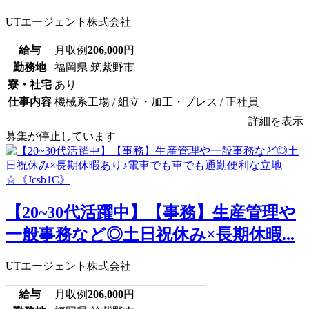
UTエージェント株式会社
給与
月収例
206,000
円
勤務地
福岡県 筑紫野市
寮・社宅
あり
仕事内容
機械系工場 / 組立・加工・プレス / 正社員
詳細を表示
募集が停止しています
【20~30代活躍中】【事務】生産管理や
一般事務など◎土日祝休み×長期休暇...
UTエージェント株式会社
給与
月収例
206,000
円