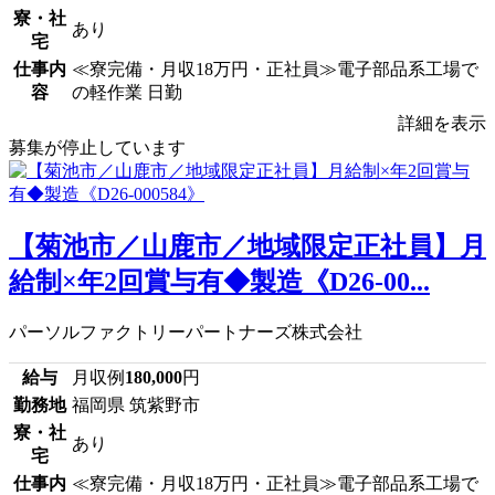
寮・社
あり
宅
仕事内
≪寮完備・月収18万円・正社員≫電子部品系工場で
容
の軽作業 日勤
詳細を表示
募集が停止しています
【菊池市／山鹿市／地域限定正社員】月
給制×年2回賞与有◆製造《D26-00...
パーソルファクトリーパートナーズ株式会社
給与
月収例
180,000
円
勤務地
福岡県 筑紫野市
寮・社
あり
宅
仕事内
≪寮完備・月収18万円・正社員≫電子部品系工場で