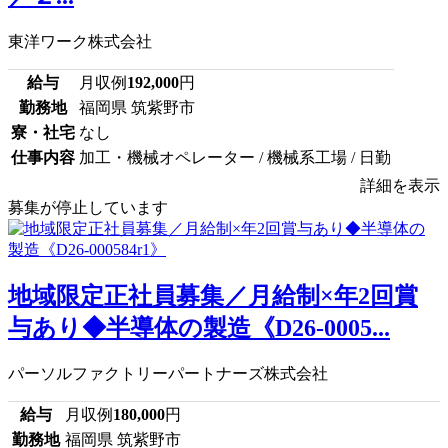
東洋ワーク株式会社
給与
月収例
192,000
円
勤務地
福岡県 筑紫野市
寮・社宅
なし
仕事内容
加工・機械オペレーター / 機械系工場 / 日勤
詳細を表示
募集が停止しています
地域限定正社員募集／月給制×年2回賞
与あり◆半導体の製造《D26-0005...
パーソルファクトリーパートナーズ株式会社
給与
月収例
180,000
円
勤務地
福岡県 筑紫野市