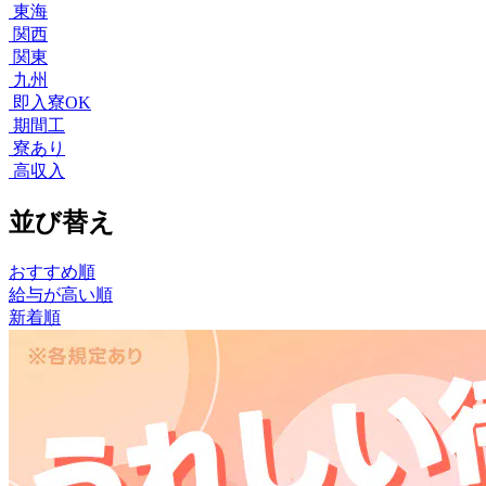
東海
関西
関東
九州
即入寮OK
期間工
寮あり
高収入
並び替え
おすすめ順
給与が高い順
新着順