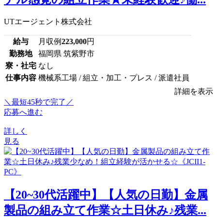
UTエージェント株式会社
給与
月収例
223,000
円
勤務地
福岡県 筑紫野市
寮・社宅
なし
仕事内容
機械系工場 / 組立・加工・プレス / 派遣社員
詳細を表示
＼最短45秒で完了／
応募へ進む
詳しく
見る
【20~30代活躍中】【人気の日勤】金属
製品の組み立て作業☆土日休み♪残業...