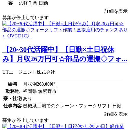
容
の軽作業 日勤
詳細を表示
募集が停止しています
【20~30代活躍中】【日勤×土日祝休
み】月収26万円可☆部品の運搬◇フォ...
UTエージェント株式会社
給与
月収例
263,000
円
勤務地
福岡県 筑紫野市
寮・社宅
あり
仕事内容
機械系工場でのクレーン・フォークリフト 日勤
詳細を表示
募集が停止しています