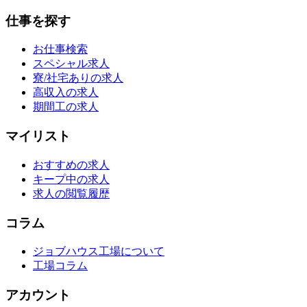
仕事を探す
お仕事検索
スペシャル求人
寮/社宅ありの求人
高収入の求人
期間工の求人
マイリスト
おすすめの求人
キープ中の求人
求人の閲覧履歴
コラム
ジョブハウス工場について
工場コラム
アカウント