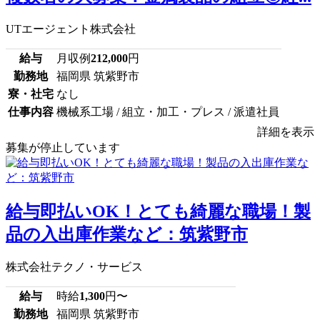
UTエージェント株式会社
給与
月収例
212,000
円
勤務地
福岡県 筑紫野市
寮・社宅
なし
仕事内容
機械系工場 / 組立・加工・プレス / 派遣社員
詳細を表示
募集が停止しています
給与即払いOK！とても綺麗な職場！製
品の入出庫作業など：筑紫野市
株式会社テクノ・サービス
給与
時給
1,300
円〜
勤務地
福岡県 筑紫野市