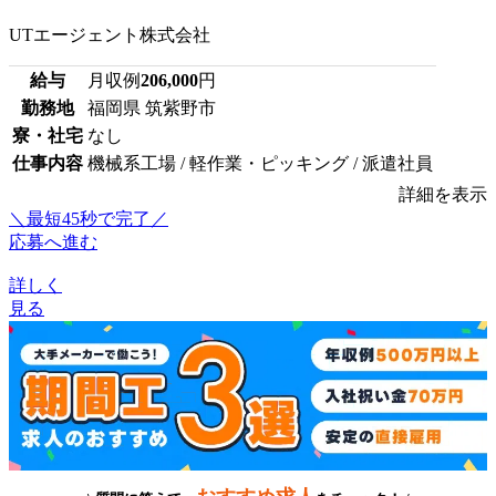
UTエージェント株式会社
給与
月収例
206,000
円
勤務地
福岡県 筑紫野市
寮・社宅
なし
仕事内容
機械系工場 / 軽作業・ピッキング / 派遣社員
詳細を表示
＼最短45秒で完了／
応募へ進む
詳しく
見る