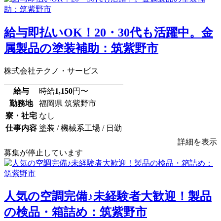
給与即払いOK！20・30代も活躍中。金
属製品の塗装補助：筑紫野市
株式会社テクノ・サービス
給与
時給
1,150
円〜
勤務地
福岡県 筑紫野市
寮・社宅
なし
仕事内容
塗装 / 機械系工場 / 日勤
詳細を表示
募集が停止しています
人気の空調完備♪未経験者大歓迎！製品
の検品・箱詰め：筑紫野市