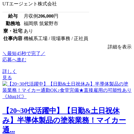
UTエージェント株式会社
給与
月収例
206,000
円
勤務地
福岡県 筑紫野市
寮・社宅
あり
仕事内容
機械系工場 / 現場事務 / 正社員
詳細を表示
＼最短45秒で完了／
応募へ進む
詳しく
見る
【20~30代活躍中】【日勤&土日祝休
み】半導体製品の塗装業務！マイカー
通...