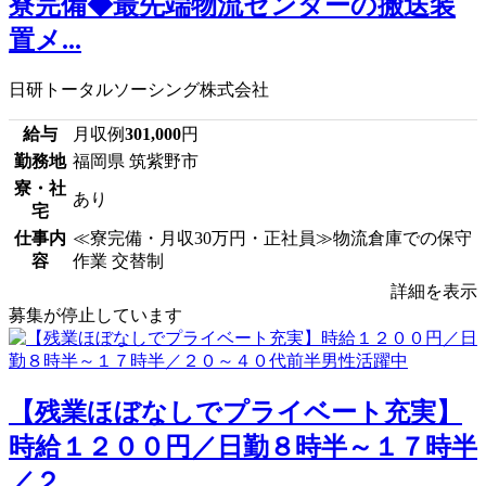
寮完備◆最先端物流センターの搬送装
置メ...
日研トータルソーシング株式会社
給与
月収例
301,000
円
勤務地
福岡県 筑紫野市
寮・社
あり
宅
仕事内
≪寮完備・月収30万円・正社員≫物流倉庫での保守
容
作業 交替制
詳細を表示
募集が停止しています
【残業ほぼなしでプライベート充実】
時給１２００円／日勤８時半～１７時半
／２...