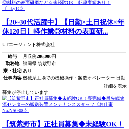
【20~30代活躍中】【日勤×土日祝休×年
休120日】軽作業◎材料の表面研...
UTエージェント株式会社
給与
月収例
206,000
円
勤務地
福岡県 筑紫野市
寮・社宅
あり
仕事内容
機械系工場での機械操作・製造オペレーター 日勤
詳細を表示
募集が停止しています
【筑紫野市】正社員募集◆未経験OK！