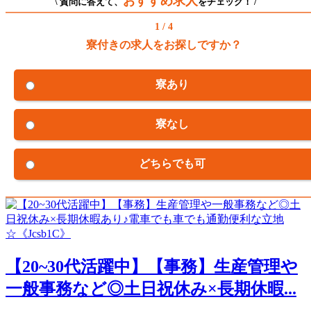
おすすめ求人
\ 質問に答えて、
をチェック！ /
1 / 4
寮付きの求人をお探しですか？
寮あり
寮なし
どちらでも可
【20~30代活躍中】【事務】生産管理や
一般事務など◎土日祝休み×長期休暇...