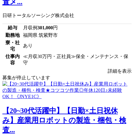
置メ...
日研トータルソーシング株式会社
給与
月収例
301,000
円
勤務地
福岡県 筑紫野市
寮・社
あり
宅
仕事内
≪月収30万円・正社員≫保全・メンテナンス・保
容
守
詳細を表示
募集が停止しています
【20~30代活躍中】【日勤×土日祝休
み】産業用ロボットの製造・梱包・検
査...