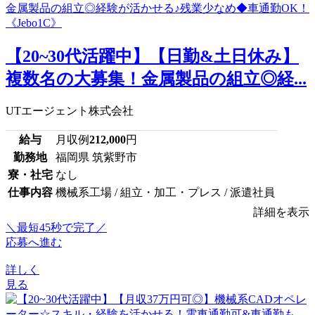
【20~30代活躍中】【日勤&土日休み】
複数名の大募集！金属製品の組立◎経...
UTエージェント株式会社
給与
月収例
212,000
円
勤務地
福岡県 筑紫野市
寮・社宅
なし
仕事内容
機械系工場 / 組立・加工・プレス / 派遣社員
詳細を表示
＼最短45秒で完了／
応募へ進む
詳しく
見る