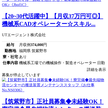
【20~30代活躍中】【月収37万円可◎】
機械系CADオペレーター☆スキル...
UTエージェント株式会社
給与
月収例
374,000
円
勤務地
福岡県 筑紫野市
寮・社宅
あり
仕事内容
機械系工場での機械操作・製造オペレーター 日勤
詳細を表示
募集が停止しています
【筑紫野市】正社員募集◆未経験OK！