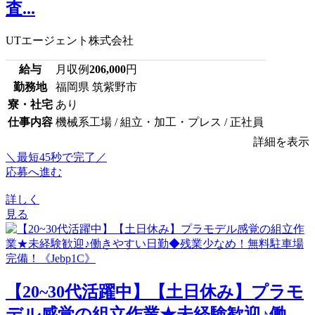
査...
UTエージェント株式会社
給与
月収例
206,000
円
勤務地
福岡県 筑紫野市
寮・社宅
あり
仕事内容
機械系工場 / 組立・加工・プレス / 正社員
詳細を表示
＼最短45秒で完了／
応募へ進む
詳しく
見る
【20~30代活躍中】【土日休み】プラモ
デル感覚の組立作業★未経験歓迎♪働...