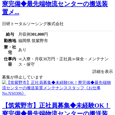
寮完備◆最先端物流センターの搬送装
置メ...
日研トータルソーシング株式会社
給与
月収例
301,000
円
勤務地
福岡県 筑紫野市
寮・社
あり
宅
仕事内
≪入寮・月収30万円・正社員≫保全・メンテナン
容
ス・保守
詳細を表示
募集が停止しています
【筑紫野市】正社員募集◆未経験OK！
寮完備◆最先端物流センターの搬送装