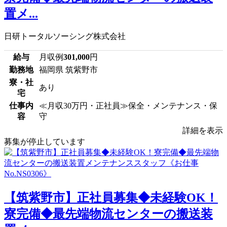
置メ...
日研トータルソーシング株式会社
給与
月収例
301,000
円
勤務地
福岡県 筑紫野市
寮・社
あり
宅
仕事内
≪月収30万円・正社員≫保全・メンテナンス・保
容
守
詳細を表示
募集が停止しています
【筑紫野市】正社員募集◆未経験OK！
寮完備◆最先端物流センターの搬送装