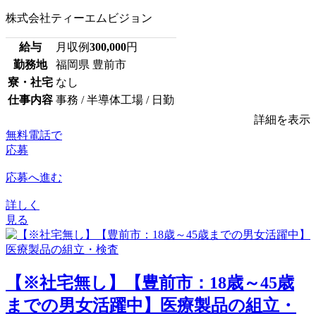
株式会社ティーエムビジョン
給与
月収例
300,000
円
勤務地
福岡県 豊前市
寮・社宅
なし
仕事内容
事務 / 半導体工場 / 日勤
詳細を表示
無料電話で
応募
応募へ進む
詳しく
見る
【※社宅無し】【豊前市：18歳～45歳
までの男女活躍中】医療製品の組立・