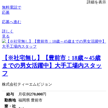
詳細を表示
無料電話で
応募
応募へ進む
詳しく
見る
【※社宅無し】【豊前市：18歳～45歳
までの男女活躍中】大手工場内スタッ
フ
株式会社ティーエムビジョン
給与
月収例
270,000
円
勤務地
福岡県 豊前市
寮・社