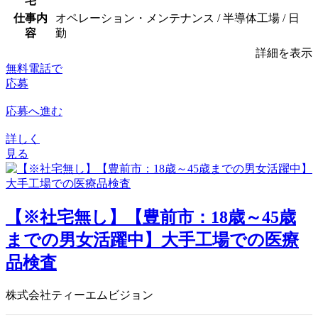
宅
仕事内
オペレーション・メンテナンス / 半導体工場 / 日
容
勤
詳細を表示
無料電話で
応募
応募へ進む
詳しく
見る
【※社宅無し】【豊前市：18歳～45歳
までの男女活躍中】大手工場での医療
品検査
株式会社ティーエムビジョン