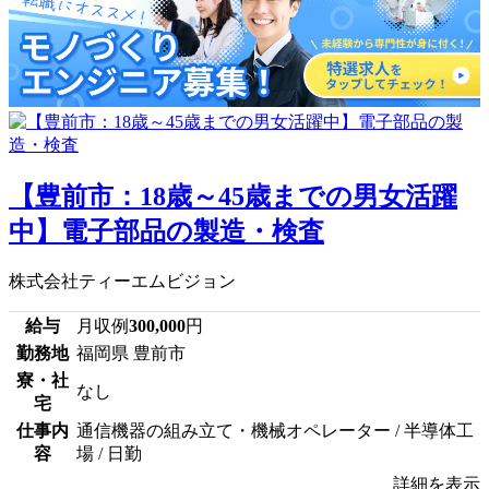
【豊前市：18歳～45歳までの男女活躍
中】電子部品の製造・検査
株式会社ティーエムビジョン
給与
月収例
300,000
円
勤務地
福岡県 豊前市
寮・社
なし
宅
仕事内
通信機器の組み立て・機械オペレーター / 半導体工
容
場 / 日勤
詳細を表示