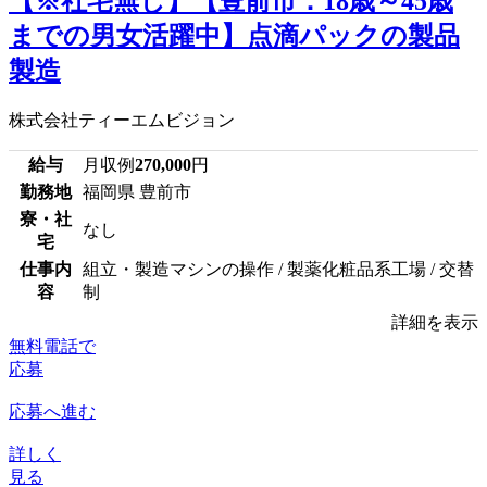
【※社宅無し】【豊前市：18歳～45歳
までの男女活躍中】点滴パックの製品
製造
株式会社ティーエムビジョン
給与
月収例
270,000
円
勤務地
福岡県 豊前市
寮・社
なし
宅
仕事内
組立・製造マシンの操作 / 製薬化粧品系工場 / 交替
容
制
詳細を表示
無料電話で
応募
応募へ進む
詳しく
見る