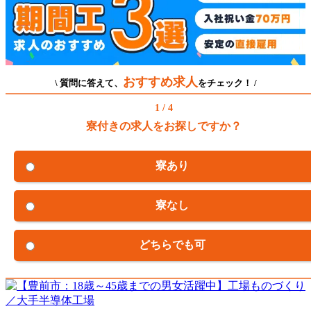
おすすめ求人
\ 質問に答えて、
をチェック！ /
1 / 4
寮付きの求人をお探しですか？
寮あり
寮なし
どちらでも可