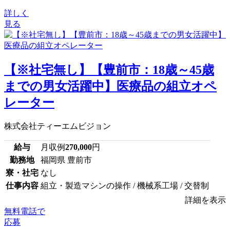
詳しく
見る
【※社宅無し】【豊前市：18歳～45歳
までの男女活躍中】医療品の組立オペ
レーター
株式会社ティーエムビジョン
給与
月収例
270,000
円
勤務地
福岡県 豊前市
寮・社宅
なし
仕事内容
組立・製造マシンの操作 / 機械系工場 / 交替制
詳細を表示
無料電話で
応募