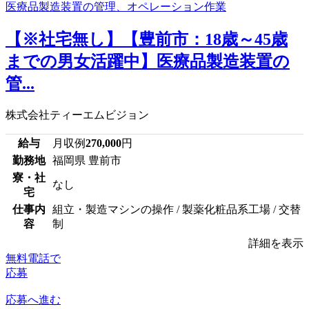
【※社宅無し】【豊前市：18歳～45歳
までの男女活躍中】医療品製造装置の
管...
株式会社ティーエムビジョン
給与
月収例
270,000
円
勤務地
福岡県 豊前市
寮・社
なし
宅
仕事内
組立・製造マシンの操作 / 製薬化粧品系工場 / 交替
容
制
詳細を表示
無料電話で
応募
応募へ進む