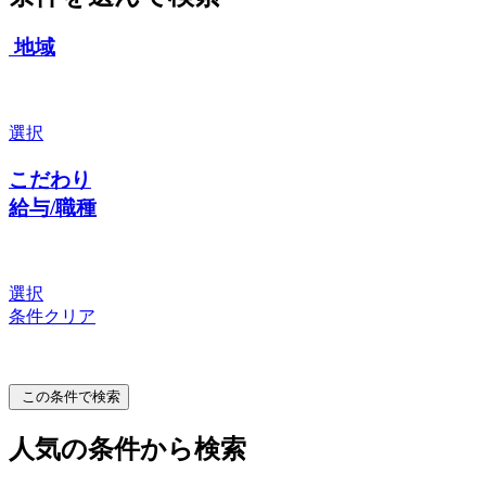
地域
選択
こだわり
給与/職種
選択
条件クリア
この条件で検索
人気の条件から検索