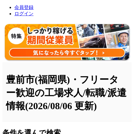
会員登録
ログイン
豊前市(福岡県)・フリータ
ー歓迎の工場求人/転職/派遣
情報
(2026/08/06 更新)
条件を選んで検索