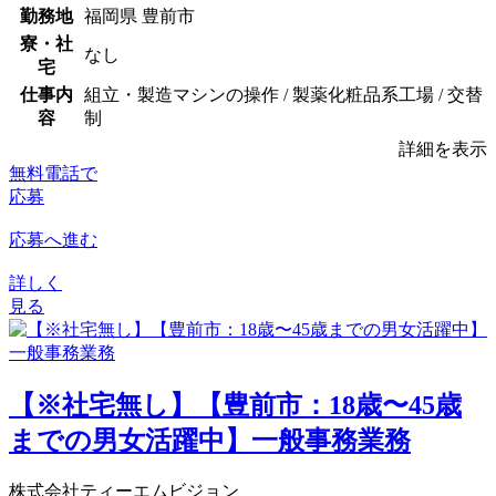
勤務地
福岡県 豊前市
寮・社
なし
宅
仕事内
組立・製造マシンの操作 / 製薬化粧品系工場 / 交替
容
制
詳細を表示
無料電話で
応募
応募へ進む
詳しく
見る
【※社宅無し】【豊前市：18歳〜45歳
までの男女活躍中】一般事務業務
株式会社ティーエムビジョン