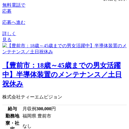
無料電話で
応募
応募へ進む
詳しく
見る
【豊前市：18歳～45歳までの男女活躍
中】半導体装置のメンテナンス／土日
祝休み
株式会社ティーエムビジョン
給与
月収例
300,000
円
勤務地
福岡県 豊前市
寮・社
なし