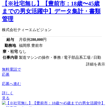
【※社宅無し】【豊前市：18歳〜45歳
までの男女活躍中】データ集計・書類
管理
株式会社ティーエムビジョン
給与
月収例
280,000
円
勤務地
福岡県 豊前市
寮・社宅
なし
仕事内容
製造マシンの操作・事務 / 電子部品系工場 / 日勤
詳細を表示
無料電話で
応募
応募へ進む
詳しく
見る