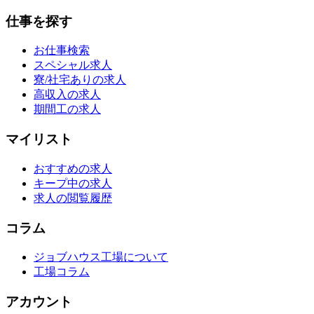
仕事を探す
お仕事検索
スペシャル求人
寮/社宅ありの求人
高収入の求人
期間工の求人
マイリスト
おすすめの求人
キープ中の求人
求人の閲覧履歴
コラム
ジョブハウス工場について
工場コラム
アカウント