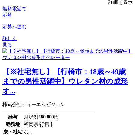
詳細を表示
無料電話で
応募
応募へ進む
詳しく
見る
【※社宅無し】【行橋市：18歳～49歳
までの男性活躍中】ウレタン材の成形
オ...
株式会社ティーエムビジョン
給与
月収例
280,000
円
勤務地
福岡県 行橋市
寮・社宅
なし