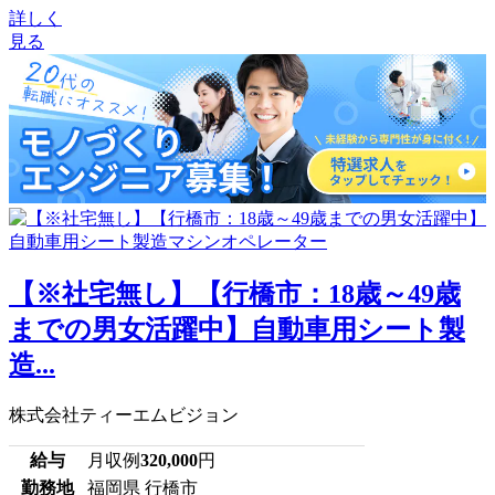
詳しく
見る
【※社宅無し】【行橋市：18歳～49歳
までの男女活躍中】自動車用シート製
造...
株式会社ティーエムビジョン
給与
月収例
320,000
円
勤務地
福岡県 行橋市