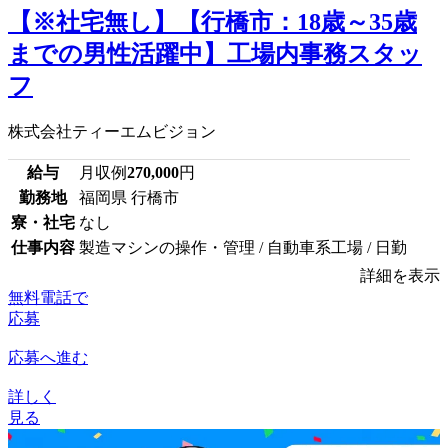
【※社宅無し】【行橋市：18歳～35歳
までの男性活躍中】工場内事務スタッ
フ
株式会社ティーエムビジョン
給与
月収例
270,000
円
勤務地
福岡県 行橋市
寮・社宅
なし
仕事内容
製造マシンの操作・管理 / 自動車系工場 / 日勤
詳細を表示
無料電話で
応募
応募へ進む
詳しく
見る