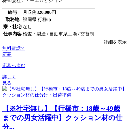
株式会社ティーエムビジョン
給与
月収例
320,000
円
勤務地
福岡県 行橋市
寮・社宅
なし
仕事内容
検査・製造 / 自動車系工場 / 交替制
詳細を表示
無料電話で
応募
応募へ進む
詳しく
見る
【※社宅無し】【行橋市：18歳～49歳
までの男女活躍中】クッション材の仕
分...