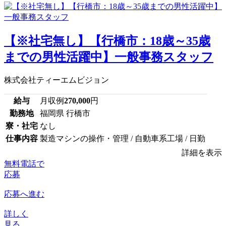
【※社宅無し】【行橋市：18歳～35歳
までの男性活躍中】一般事務スタッフ
株式会社ティーエムビジョン
給与
月収例
270,000
円
勤務地
福岡県 行橋市
寮・社宅
なし
仕事内容
製造マシンの操作・管理 / 自動車系工場 / 日勤
詳細を表示
無料電話で
応募
応募へ進む
詳しく
見る