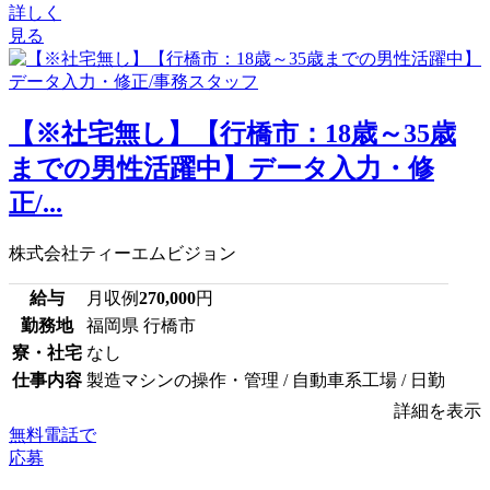
詳しく
見る
【※社宅無し】【行橋市：18歳～35歳
までの男性活躍中】データ入力・修
正/...
株式会社ティーエムビジョン
給与
月収例
270,000
円
勤務地
福岡県 行橋市
寮・社宅
なし
仕事内容
製造マシンの操作・管理 / 自動車系工場 / 日勤
詳細を表示
無料電話で
応募