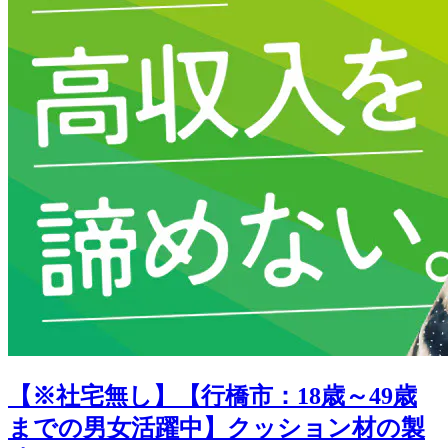
【※社宅無し】【行橋市：18歳～49歳
までの男女活躍中】クッション材の製