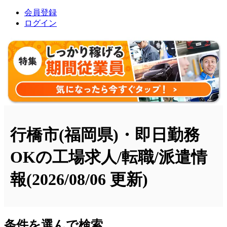
会員登録
ログイン
行橋市(福岡県)・即日勤務
OKの工場求人/転職/派遣情
報
(2026/08/06 更新)
条件を選んで検索