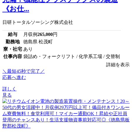
《お仕...
日研トータルソーシング株式会社
給与
月収例
265,000
円
勤務地
徳島県 松茂町
寮・社宅
あり
仕事内容
袋詰め・フォークリフト / 化学系工場 / 交替制
詳細を表示
＼最短45秒で完了／
応募へ進む
詳しく
見る