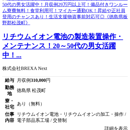
リチウムイオン電池の製造装置操作・
メンテナンス！20～50代の男女活躍
中！...
株式会社BREXA Next
給与
月収例
310,000
円
勤務
徳島県 松茂町
地
寮・
あり（無料）
社宅
仕事
リチウムイオン電池・リチウムイオンの加工・操作 /
内容
電子部品系工場 / 交替制
詳細を表示