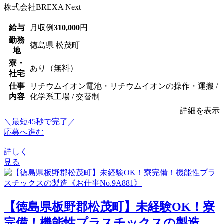
株式会社BREXA Next
給与
月収例
310,000
円
勤務
徳島県 松茂町
地
寮・
あり（無料）
社宅
仕事
リチウムイオン電池・リチウムイオンの操作・運搬 /
内容
化学系工場 / 交替制
詳細を表示
＼最短45秒で完了／
応募へ進む
詳しく
見る
【徳島県板野郡松茂町】未経験OK！寮
完備！機能性プラスチックスの製造