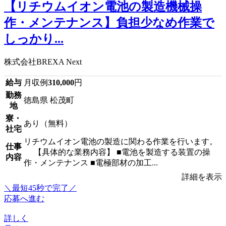
【リチウムイオン電池の製造機械操
作・メンテナンス】負担少なめ作業で
しっかり...
株式会社BREXA Next
給与
月収例
310,000
円
勤務
徳島県 松茂町
地
寮・
あり（無料）
社宅
リチウムイオン電池の製造に関わる作業を行います。
仕事
【具体的な業務内容】 ■電池を製造する装置の操
内容
作・メンテナンス ■電極部材の加工...
詳細を表示
＼最短45秒で完了／
応募へ進む
詳しく