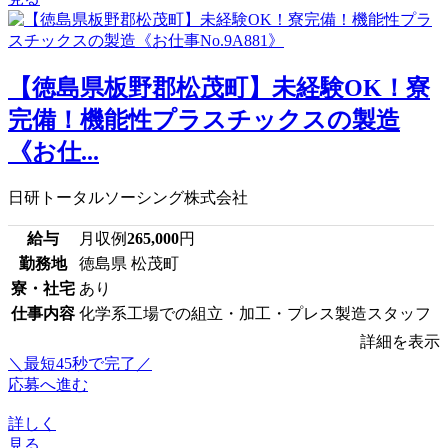
【徳島県板野郡松茂町】未経験OK！寮
完備！機能性プラスチックスの製造
《お仕...
日研トータルソーシング株式会社
給与
月収例
265,000
円
勤務地
徳島県 松茂町
寮・社宅
あり
仕事内容
化学系工場での組立・加工・プレス製造スタッフ
詳細を表示
＼最短45秒で完了／
応募へ進む
詳しく
見る