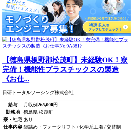
【徳島県板野郡松茂町】未経験OK！寮
完備！機能性プラスチックスの製造
《お仕...
日研トータルソーシング株式会社
給与
月収例
265,000
円
勤務地
徳島県 松茂町
寮・社宅
あり
仕事内容
袋詰め・フォークリフト / 化学系工場 / 交替制