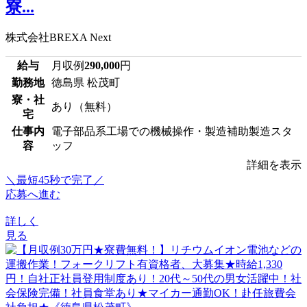
寮...
株式会社BREXA Next
給与
月収例
290,000
円
勤務地
徳島県 松茂町
寮・社
あり（無料）
宅
仕事内
電子部品系工場での機械操作・製造補助製造スタ
容
ッフ
詳細を表示
＼最短45秒で完了／
応募へ進む
詳しく
見る