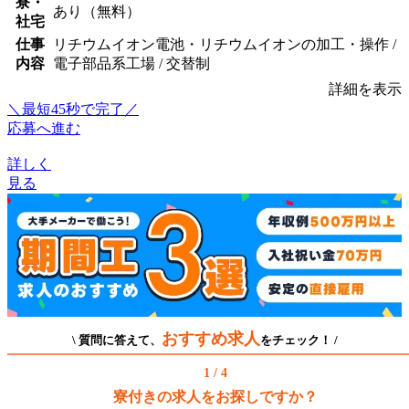
寮・
あり（無料）
社宅
仕事
リチウムイオン電池・リチウムイオンの加工・操作 /
内容
電子部品系工場 / 交替制
詳細を表示
＼最短45秒で完了／
応募へ進む
詳しく
見る
おすすめ求人
\ 質問に答えて、
をチェック！ /
1 / 4
寮付きの求人をお探しですか？