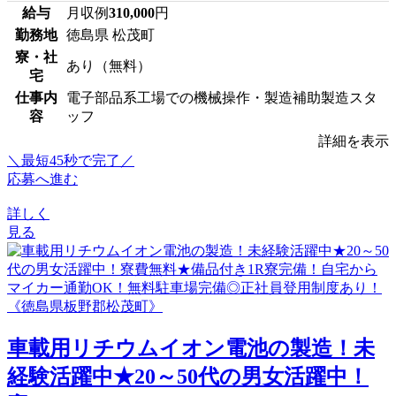
給与
月収例
310,000
円
勤務地
徳島県 松茂町
寮・社
あり（無料）
宅
仕事内
電子部品系工場での機械操作・製造補助製造スタ
容
ッフ
詳細を表示
＼最短45秒で完了／
応募へ進む
詳しく
見る
車載用リチウムイオン電池の製造！未
経験活躍中★20～50代の男女活躍中！