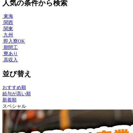
人気の条件から検索
東海
関西
関東
九州
即入寮OK
期間工
寮あり
高収入
並び替え
おすすめ順
給与が高い順
新着順
スペシャル