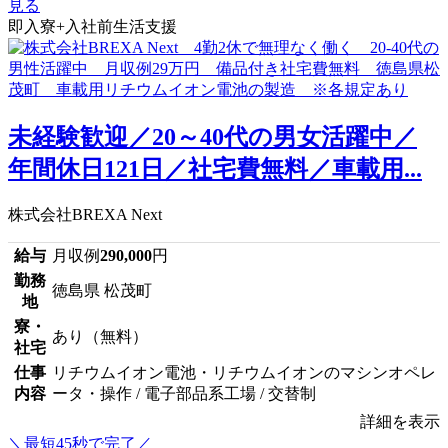
見る
即入寮+入社前生活支援
未経験歓迎／20～40代の男女活躍中／
年間休日121日／社宅費無料／車載用...
株式会社BREXA Next
給与
月収例
290,000
円
勤務
徳島県 松茂町
地
寮・
あり（無料）
社宅
仕事
リチウムイオン電池・リチウムイオンのマシンオペレ
内容
ータ・操作 / 電子部品系工場 / 交替制
詳細を表示
＼最短45秒で完了／