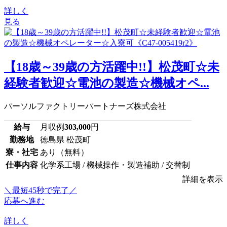
詳しく
見る
【18歳～39歳の方活躍中!!】松茂町☆未
経験者歓迎☆電池の製造☆機械オペ...
パーソルファクトリーパートナーズ株式会社
給与
月収例
303,000
円
勤務地
徳島県 松茂町
寮・社宅
あり（無料）
仕事内容
化学系工場 / 機械操作・製造補助 / 交替制
詳細を表示
＼最短45秒で完了／
応募へ進む
詳しく