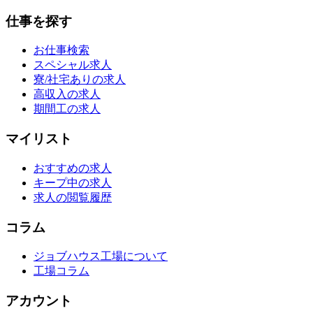
仕事を探す
お仕事検索
スペシャル求人
寮/社宅ありの求人
高収入の求人
期間工の求人
マイリスト
おすすめの求人
キープ中の求人
求人の閲覧履歴
コラム
ジョブハウス工場について
工場コラム
アカウント