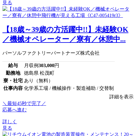
見る
【18歳～39歳の方活躍中!!】未経験OK
／機械オペレーター／寮有／休憩中...
パーソルファクトリーパートナーズ株式会社
給与
月収例
303,000
円
勤務地
徳島県 松茂町
寮・社宅
あり（無料）
仕事内容
化学系工場 / 機械操作・製造補助 / 交替制
詳細を表示
＼最短45秒で完了／
応募へ進む
詳しく
見る