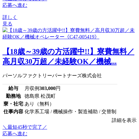
応募へ進む
詳しく
見る
【18歳～39歳の方活躍中!!】寮費無料／
高月収30万超／未経験OK／機械...
パーソルファクトリーパートナーズ株式会社
給与
月収例
303,000
円
勤務地
徳島県 松茂町
寮・社宅
あり（無料）
仕事内容
化学系工場 / 機械操作・製造補助 / 交替制
詳細を表示
＼最短45秒で完了／
応募へ進む