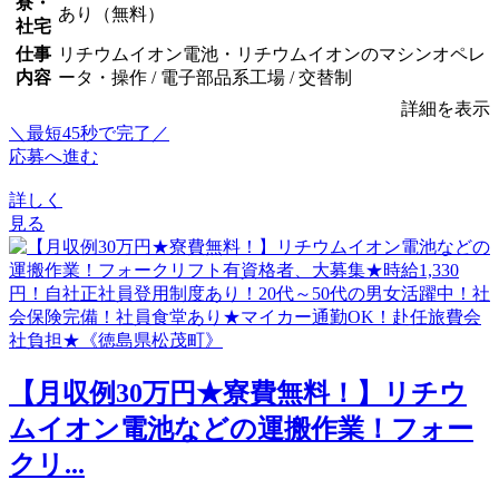
寮・
あり（無料）
社宅
仕事
リチウムイオン電池・リチウムイオンのマシンオペレ
内容
ータ・操作 / 電子部品系工場 / 交替制
詳細を表示
＼最短45秒で完了／
応募へ進む
詳しく
見る
【月収例30万円★寮費無料！】リチウ
ムイオン電池などの運搬作業！フォー
クリ...