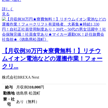
詳しく
見る
【月収例30万円★寮費無料！】リチウ
ムイオン電池などの運搬作業！フォー
クリ...
株式会社BREXA Next
給与
月収例
310,000
円
勤務地
徳島県 松茂町
寮・社
あり（無料）
宅