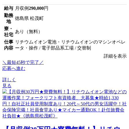
給与
月収例
290,000
円
勤務
徳島県 松茂町
地
寮・
あり（無料）
社宅
仕事
リチウムイオン電池・リチウムイオンのマシンオペレ
内容
ータ・操作 / 電子部品系工場 / 交替制
詳細を表示
＼最短45秒で完了／
応募へ進む
詳しく
見る