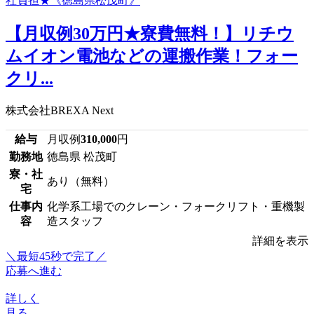
【月収例30万円★寮費無料！】リチウ
ムイオン電池などの運搬作業！フォー
クリ...
株式会社BREXA Next
給与
月収例
310,000
円
勤務地
徳島県 松茂町
寮・社
あり（無料）
宅
仕事内
化学系工場でのクレーン・フォークリフト・重機製
容
造スタッフ
詳細を表示
＼最短45秒で完了／
応募へ進む
詳しく
見る