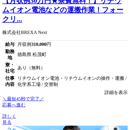
【月収例30万円★寮費無料！】リチウ
ムイオン電池などの運搬作業！フォー
クリ...
株式会社BREXA Next
給与
月収例
310,000
円
勤務
徳島県 松茂町
地
寮・
あり（無料）
社宅
仕事
リチウムイオン電池・リチウムイオンの操作・運搬 /
内容
化学系工場 / 交替制
詳細を表示
＼最短45秒で完了／
応募へ進む
詳しく
見る