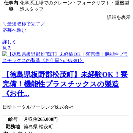
仕事内
化学系工場でのクレーン・フォークリフト・重機製
容
造スタッフ
詳細を表示
＼最短45秒で完了／
応募へ進む
詳しく
見る
【徳島県板野郡松茂町】未経験OK！寮
完備！機能性プラスチックスの製造
《お仕...
日研トータルソーシング株式会社
給与
月収例
265,000
円
勤務地
徳島県 松茂町