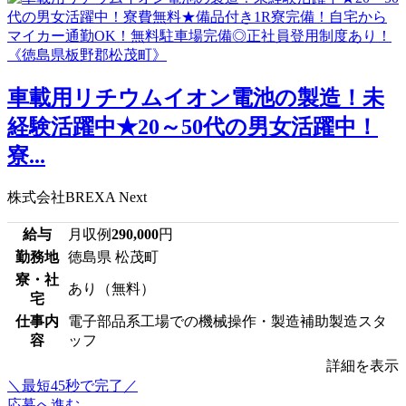
車載用リチウムイオン電池の製造！未
経験活躍中★20～50代の男女活躍中！
寮...
株式会社BREXA Next
給与
月収例
290,000
円
勤務地
徳島県 松茂町
寮・社
あり（無料）
宅
仕事内
電子部品系工場での機械操作・製造補助製造スタ
容
ッフ
詳細を表示
＼最短45秒で完了／
応募へ進む