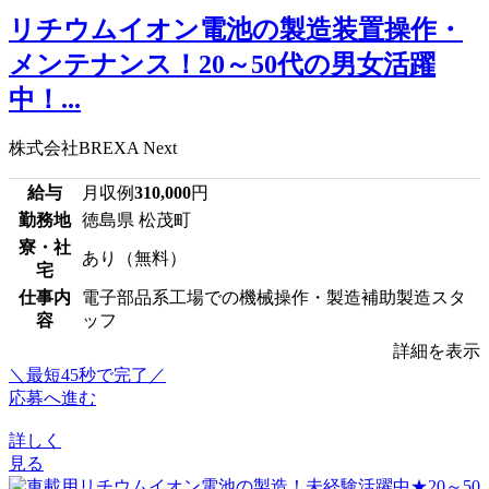
リチウムイオン電池の製造装置操作・
メンテナンス！20～50代の男女活躍
中！...
株式会社BREXA Next
給与
月収例
310,000
円
勤務地
徳島県 松茂町
寮・社
あり（無料）
宅
仕事内
電子部品系工場での機械操作・製造補助製造スタ
容
ッフ
詳細を表示
＼最短45秒で完了／
応募へ進む
詳しく
見る