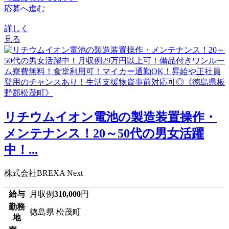
応募へ進む
詳しく
見る
リチウムイオン電池の製造装置操作・
メンテナンス！20～50代の男女活躍
中！...
株式会社BREXA Next
給与
月収例
310,000
円
勤務
徳島県 松茂町
地