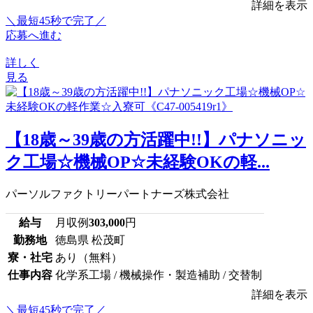
詳細を表示
＼最短45秒で完了／
応募へ進む
詳しく
見る
【18歳～39歳の方活躍中!!】パナソニッ
ク工場☆機械OP☆未経験OKの軽...
パーソルファクトリーパートナーズ株式会社
給与
月収例
303,000
円
勤務地
徳島県 松茂町
寮・社宅
あり（無料）
仕事内容
化学系工場 / 機械操作・製造補助 / 交替制
詳細を表示
＼最短45秒で完了／