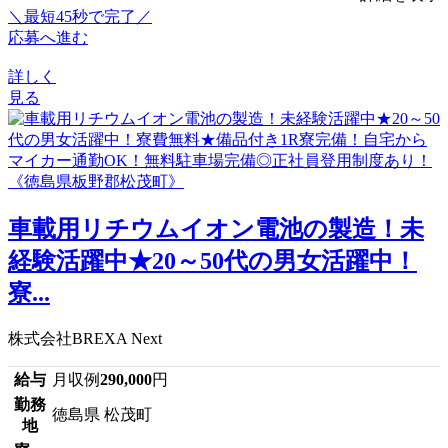
＼最短45秒で完了／
応募へ進む
詳しく
見る
車載用リチウムイオン電池の製造！未
経験活躍中★20～50代の男女活躍中！
寮...
株式会社BREXA Next
給与
月収例
290,000
円
勤務
徳島県 松茂町
地