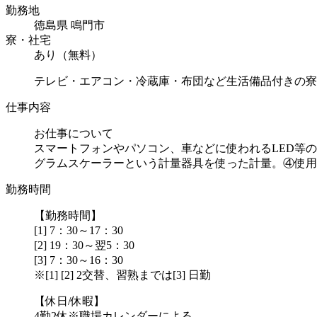
勤務地
徳島県 鳴門市
寮・社宅
あり（無料）
テレビ・エアコン・冷蔵庫・布団など生活備品付きの寮
仕事内容
お仕事について
スマートフォンやパソコン、車などに使われるLED等
グラムスケーラーという計量器具を使った計量。④使用..
勤務時間
【勤務時間】
[1] 7：30～17：30
[2] 19：30～翌5：30
[3] 7：30～16：30
※[1] [2] 2交替、習熟までは[3] 日勤
【休日/休暇】
4勤2休※職場カレンダーによる