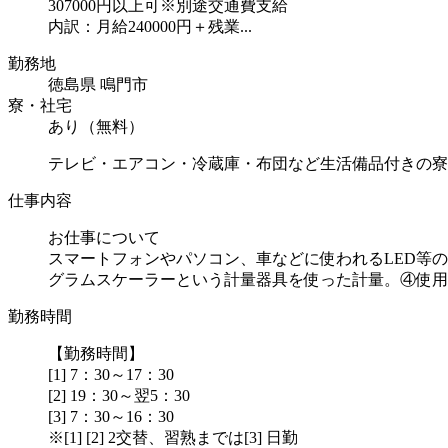
307000円以上可※別途交通費支給
内訳：月給240000円＋残業...
勤務地
徳島県 鳴門市
寮・社宅
あり（無料）
テレビ・エアコン・冷蔵庫・布団など生活備品付きの寮
仕事内容
お仕事について
スマートフォンやパソコン、車などに使われるLED等
グラムスケーラーという計量器具を使った計量。④使用..
勤務時間
【勤務時間】
[1] 7：30～17：30
[2] 19：30～翌5：30
[3] 7：30～16：30
※[1] [2] 2交替、習熟までは[3] 日勤