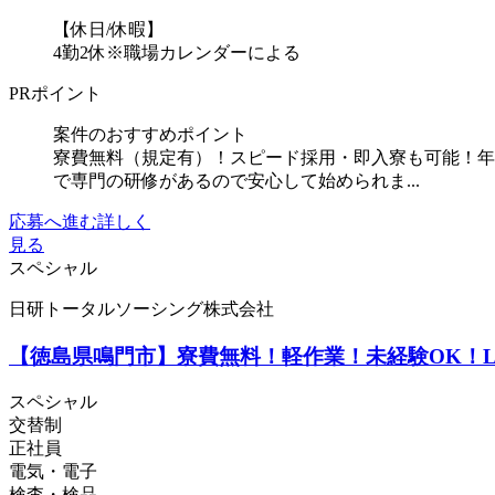
【休日/休暇】
4勤2休※職場カレンダーによる
PRポイント
案件のおすすめポイント
寮費無料（規定有）！スピード採用・即入寮も可能！年
で専門の研修があるので安心して始められま...
応募へ進む
詳しく
見る
スペシャル
日研トータルソーシング株式会社
【徳島県鳴門市】寮費無料！軽作業！未経験OK！LE
スペシャル
交替制
正社員
電気・電子
検査・検品