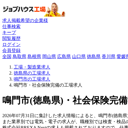
求人掲載希望の企業様
仕事検索
キープ
閲覧履歴
ログイン
会員登録
全国
鳥取県
島根県
岡山県
広島県
山口県
徳島県
香川県
愛媛
工場・製造業求人
徳島県の工場求人
鳴門市の工場求人
鳴門市・社会保険完備の工場求人
鳴門市(徳島県)・社会保険完備
2026年07月31日に集計した求人情報によると、鳴門市(徳島
また業界別では電気・電子の求人が、職種別では検査・検品
株式会社BREXA Nextの求人も掲載されておりますので、