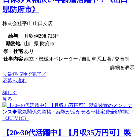
県防府市》
株式会社平山 山口支店
給与
月収例
298,713
円
勤務地
山口県 防府市
寮・社宅
あり
仕事内容
組立・機械オペレーター / 自動車系工場 / 交替制
詳細を表示
＼最短45秒で完了／
応募へ進む
詳しく
見る
【20~30代活躍中】【月収35万円可】製