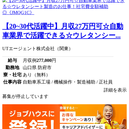
【20~30代活躍中】月収27万円可☆自動
車業界で活躍できる☆ウレタンシー...
UTエージェント株式会社（関東）
給与
月収例
277,000
円
勤務地
山口県 防府市
寮・社宅
あり（無料）
仕事内容
自動車系工場 / 機械操作・製造補助 / 正社員
詳細を表示
募集が停止しています