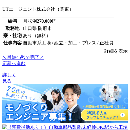
UTエージェント株式会社（関東）
給与
月収例
270,000
円
勤務地
山口県 防府市
寮・社宅
あり（無料）
仕事内容
自動車系工場 / 組立・加工・プレス / 正社員
詳細を表示
＼最短45秒で完了／
応募へ進む
詳しく
見る