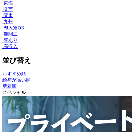
東海
関西
関東
九州
即入寮OK
期間工
寮あり
高収入
並び替え
おすすめ順
給与が高い順
新着順
スペシャル