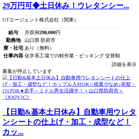
29万円可◆土日休み！ウレタンシー...
UTエージェント株式会社（関東）
給与
月収例
290,000
円
勤務地
山口県 防府市
寮・社宅
あり（無料）
仕事内容
化学系工場での軽作業・ピッキング 交替制
詳細を表示
募集が停止しています
【日勤&基本土日休み】自動車用ウレタ
ンシートの仕上げ・加工・成型など！
カッ...