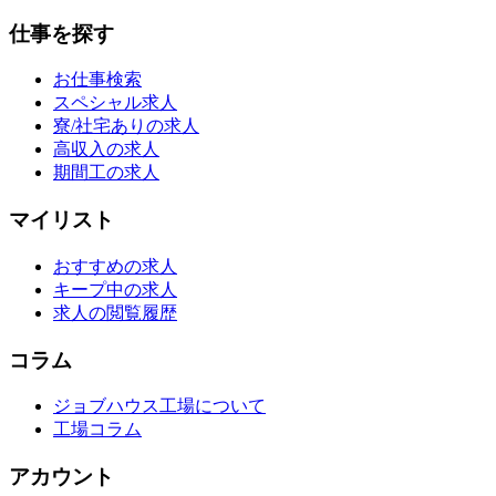
仕事を探す
お仕事検索
スペシャル求人
寮/社宅ありの求人
高収入の求人
期間工の求人
マイリスト
おすすめの求人
キープ中の求人
求人の閲覧履歴
コラム
ジョブハウス工場について
工場コラム
アカウント