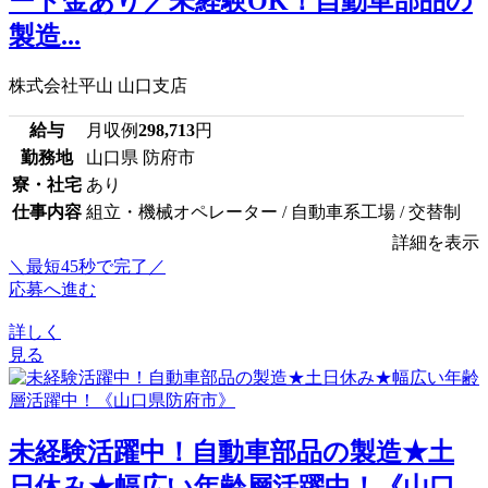
ート金あり／未経験OK！自動車部品の
製造...
株式会社平山 山口支店
給与
月収例
298,713
円
勤務地
山口県 防府市
寮・社宅
あり
仕事内容
組立・機械オペレーター / 自動車系工場 / 交替制
詳細を表示
＼最短45秒で完了／
応募へ進む
詳しく
見る
未経験活躍中！自動車部品の製造★土
日休み★幅広い年齢層活躍中！《山口