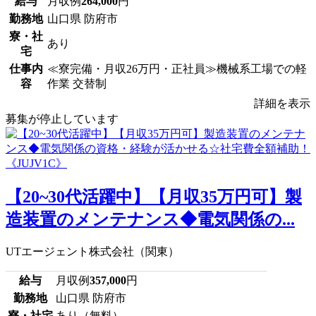
給与
月収例
264,000
円
勤務地
山口県 防府市
寮・社
あり
宅
仕事内
≪寮完備・月収26万円・正社員≫機械系工場での軽
容
作業 交替制
詳細を表示
募集が停止しています
【20~30代活躍中】【月収35万円可】製
造装置のメンテナンス◆電気関係の...
UTエージェント株式会社（関東）
給与
月収例
357,000
円
勤務地
山口県 防府市
寮・社宅
あり（無料）