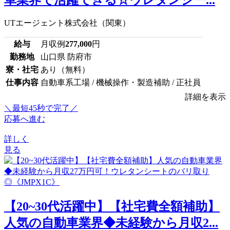
UTエージェント株式会社（関東）
給与
月収例
277,000
円
勤務地
山口県 防府市
寮・社宅
あり（無料）
仕事内容
自動車系工場 / 機械操作・製造補助 / 正社員
詳細を表示
＼最短45秒で完了／
応募へ進む
詳しく
見る
【20~30代活躍中】【社宅費全額補助】
人気の自動車業界◆未経験から月収2...