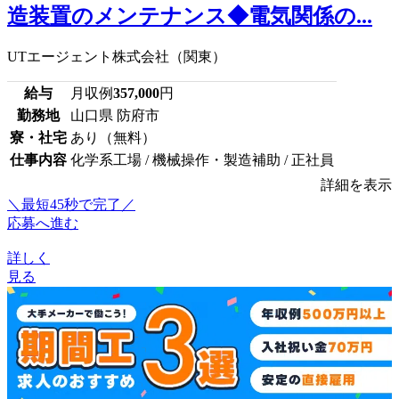
造装置のメンテナンス◆電気関係の...
UTエージェント株式会社（関東）
給与
月収例
357,000
円
勤務地
山口県 防府市
寮・社宅
あり（無料）
仕事内容
化学系工場 / 機械操作・製造補助 / 正社員
詳細を表示
＼最短45秒で完了／
応募へ進む
詳しく
見る