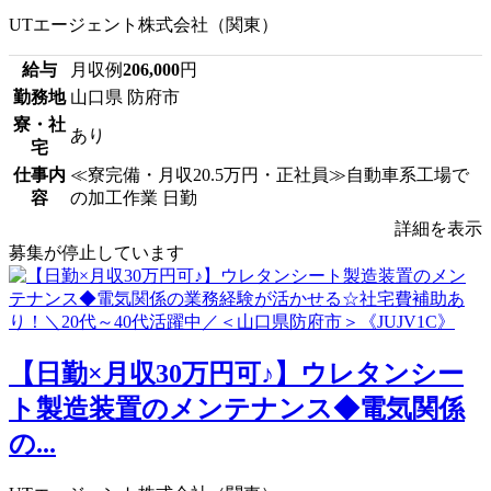
UTエージェント株式会社（関東）
給与
月収例
206,000
円
勤務地
山口県 防府市
寮・社
あり
宅
仕事内
≪寮完備・月収20.5万円・正社員≫自動車系工場で
容
の加工作業 日勤
詳細を表示
募集が停止しています
【日勤×月収30万円可♪】ウレタンシー
ト製造装置のメンテナンス◆電気関係
の...