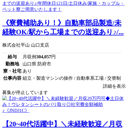
《寮費補助あり！》自動車部品製造/未
経験OK/駅から工場までの送迎あり♪/...
株式会社平山 山口支店
給与
月収例
304,057
円
勤務地
山口県 防府市
寮・社宅
あり
仕事内容
組立・製造マシンの操作 / 自動車系工場 / 交替制
詳細を表示
募集が停止しています
【20~40代活躍中】＼未経験歓迎／月収