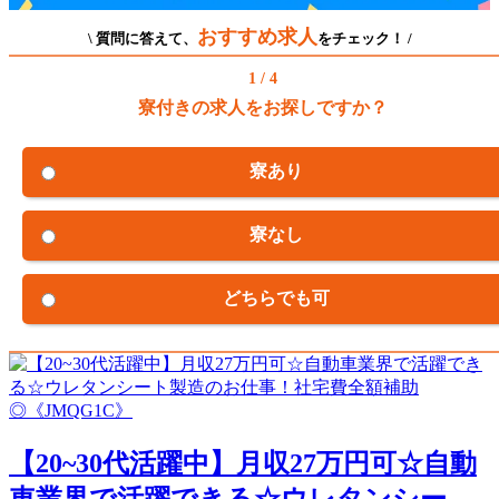
おすすめ求人
\ 質問に答えて、
をチェック！ /
1 / 4
寮付きの求人をお探しですか？
寮あり
寮なし
どちらでも可
【20~30代活躍中】月収27万円可☆自動
車業界で活躍できる☆ウレタンシー...