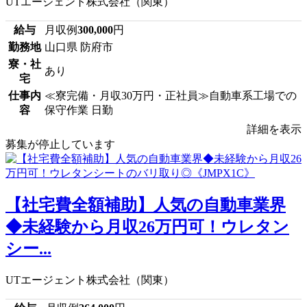
UTエージェント株式会社（関東）
給与
月収例
300,000
円
勤務地
山口県 防府市
寮・社
あり
宅
仕事内
≪寮完備・月収30万円・正社員≫自動車系工場での
容
保守作業 日勤
詳細を表示
募集が停止しています
【社宅費全額補助】人気の自動車業界
◆未経験から月収26万円可！ウレタン
シー...
UTエージェント株式会社（関東）