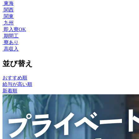
東海
関西
関東
九州
即入寮OK
期間工
寮あり
高収入
並び替え
おすすめ順
給与が高い順
新着順