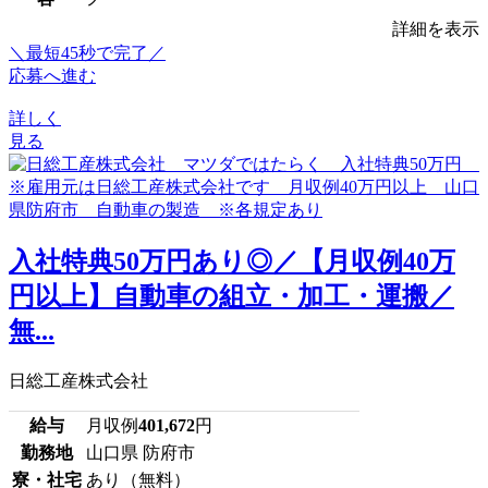
詳細を表示
＼最短45秒で完了／
応募へ進む
詳しく
見る
入社特典50万円あり◎／【月収例40万
円以上】自動車の組立・加工・運搬／
無...
日総工産株式会社
給与
月収例
401,672
円
勤務地
山口県 防府市
寮・社宅
あり（無料）