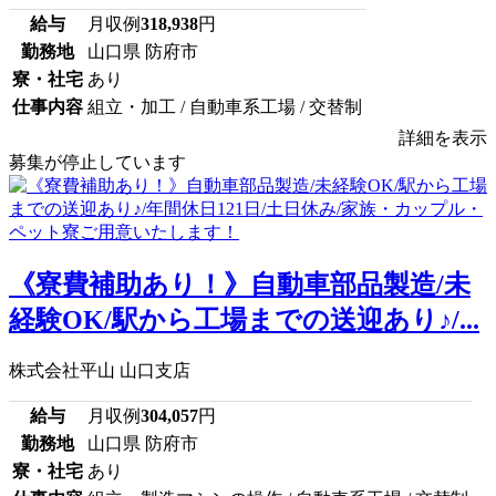
給与
月収例
318,938
円
勤務地
山口県 防府市
寮・社宅
あり
仕事内容
組立・加工 / 自動車系工場 / 交替制
詳細を表示
募集が停止しています
《寮費補助あり！》自動車部品製造/未
経験OK/駅から工場までの送迎あり♪/...
株式会社平山 山口支店
給与
月収例
304,057
円
勤務地
山口県 防府市
寮・社宅
あり