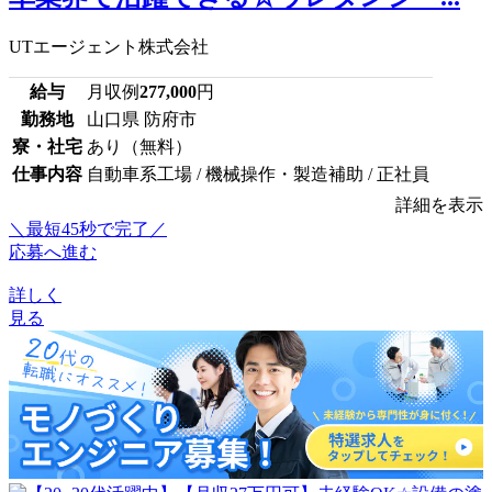
UTエージェント株式会社
給与
月収例
277,000
円
勤務地
山口県 防府市
寮・社宅
あり（無料）
仕事内容
自動車系工場 / 機械操作・製造補助 / 正社員
詳細を表示
＼最短45秒で完了／
応募へ進む
詳しく
見る