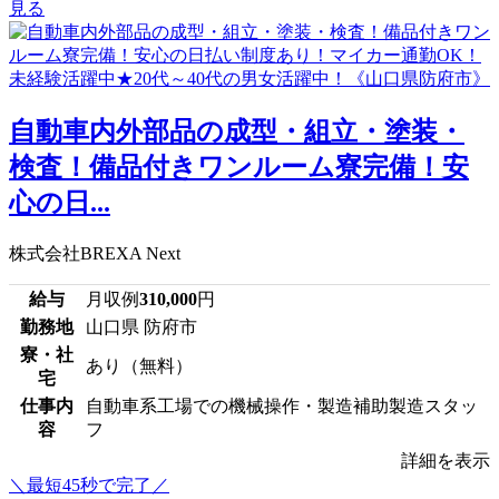
見る
自動車内外部品の成型・組立・塗装・
検査！備品付きワンルーム寮完備！安
心の日...
株式会社BREXA Next
給与
月収例
310,000
円
勤務地
山口県 防府市
寮・社
あり（無料）
宅
仕事内
自動車系工場での機械操作・製造補助製造スタッ
容
フ
詳細を表示
＼最短45秒で完了／