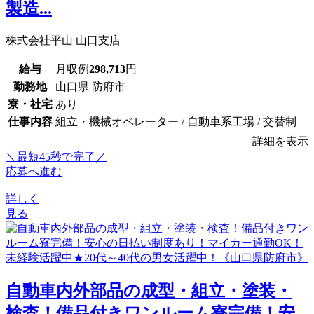
製造...
株式会社平山 山口支店
給与
月収例
298,713
円
勤務地
山口県 防府市
寮・社宅
あり
仕事内容
組立・機械オペレーター / 自動車系工場 / 交替制
詳細を表示
＼最短45秒で完了／
応募へ進む
詳しく
見る
自動車内外部品の成型・組立・塗装・
検査！備品付きワンルーム寮完備！安