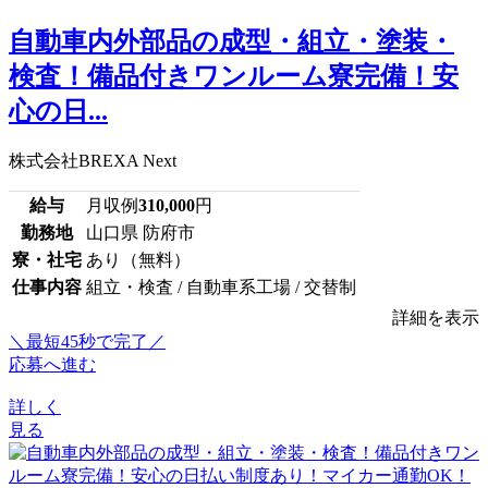
自動車内外部品の成型・組立・塗装・
検査！備品付きワンルーム寮完備！安
心の日...
株式会社BREXA Next
給与
月収例
310,000
円
勤務地
山口県 防府市
寮・社宅
あり（無料）
仕事内容
組立・検査 / 自動車系工場 / 交替制
詳細を表示
＼最短45秒で完了／
応募へ進む
詳しく
見る