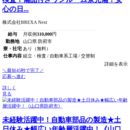
心の日...
株式会社BREXA Next
給与
月収例
310,000
円
勤務地
山口県 防府市
寮・社宅
あり（無料）
仕事内容
組立・検査 / 自動車系工場 / 交替制
詳細を表示
＼最短45秒で完了／
応募へ進む
詳しく
見る
未経験活躍中！自動車部品の製造★土
日休み★幅広い年齢層活躍中！《山口