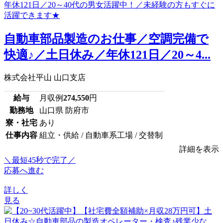
自動車部品製造のお仕事／空調完備で
快適♪／土日休み／年休121日／20～4...
株式会社平山 山口支店
給与
月収例
274,550
円
勤務地
山口県 防府市
寮・社宅
あり
仕事内容
組立・供給 / 自動車系工場 / 交替制
詳細を表示
＼最短45秒で完了／
応募へ進む
詳しく
見る