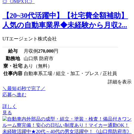
【20~30代活躍中】【社宅費全額補助】
人気の自動車業界◆未経験から月収2...
UTエージェント株式会社
給与
月収例
270,000
円
勤務地
山口県 防府市
寮・社宅
あり（無料）
仕事内容
自動車系工場 / 組立・加工・プレス / 正社員
詳細を表示
＼最短45秒で完了／
応募へ進む
詳しく
見る