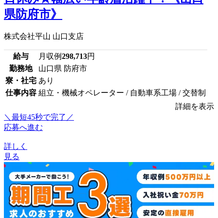
県防府市》
株式会社平山 山口支店
給与
月収例
298,713
円
勤務地
山口県 防府市
寮・社宅
あり
仕事内容
組立・機械オペレーター / 自動車系工場 / 交替制
詳細を表示
＼最短45秒で完了／
応募へ進む
詳しく
見る