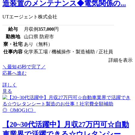
造装置のメンテナンス◆電気関係の...
UTエージェント株式会社
給与
月収例
357,000
円
勤務地
山口県 防府市
寮・社宅
あり（無料）
仕事内容
化学系工場 / 機械操作・製造補助 / 正社員
詳細を表示
＼最短45秒で完了／
応募へ進む
詳しく
見る
【20~30代活躍中】月収27万円可☆自動
車業界で活躍できる☆ウレタンシー...