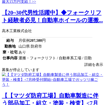
【20~30代男性活躍中】◆フォークリフ
ト経験者必見！自動車ホイールの運搬...
高木工業株式会社
給与
月収例
207,580
円
勤務地
山口県 防府市
寮・社宅
あり
仕事内容
運搬・フォークリフト / 自動車系工場 / 日勤
詳細を表示
募集が停止しています
【【マツダ防府工場】自動車製造に伴
う部品加工・組立・塗装・検査】<7月