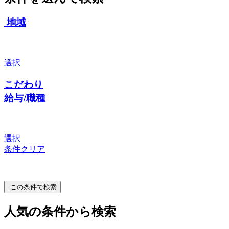
地域
選択
こだわり
給与/職種
選択
条件クリア
この条件で検索
人気の条件から検索