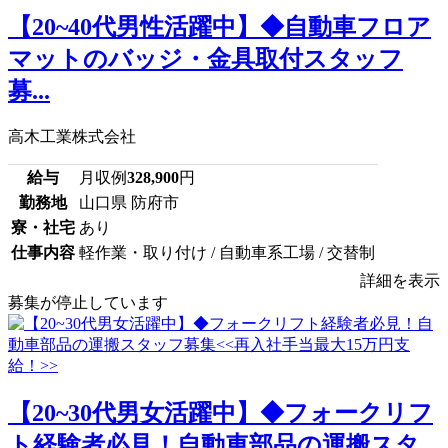
【20~40代男性活躍中】◆自動車フロア
マットのバッジ・金具取付スタッフ
募...
高木工業株式会社
給与
月収例
328,900
円
勤務地
山口県 防府市
寮・社宅
あり
仕事内容
軽作業・取り付け / 自動車系工場 / 交替制
詳細を表示
募集が停止しています
【20~30代男女活躍中】◆フォークリフ
ト経験者必見！自動車部品の運搬スタ...