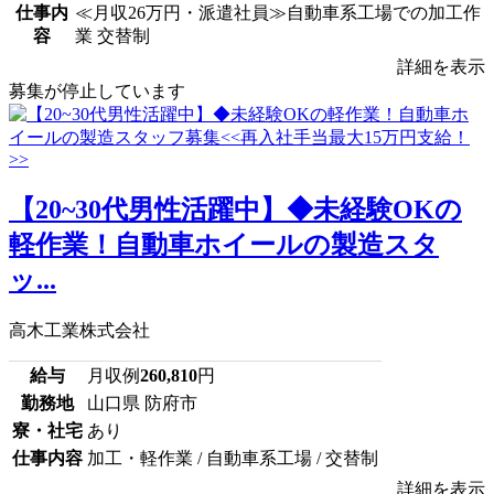
仕事内
≪月収26万円・派遣社員≫自動車系工場での加工作
容
業 交替制
詳細を表示
募集が停止しています
【20~30代男性活躍中】◆未経験OKの
軽作業！自動車ホイールの製造スタ
ッ...
高木工業株式会社
給与
月収例
260,810
円
勤務地
山口県 防府市
寮・社宅
あり
仕事内容
加工・軽作業 / 自動車系工場 / 交替制
詳細を表示