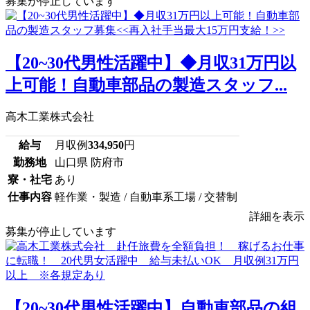
募集が停止しています
【20~30代男性活躍中】◆月収31万円以
上可能！自動車部品の製造スタッフ...
高木工業株式会社
給与
月収例
334,950
円
勤務地
山口県 防府市
寮・社宅
あり
仕事内容
軽作業・製造 / 自動車系工場 / 交替制
詳細を表示
募集が停止しています
【20~30代男性活躍中】自動車部品の組