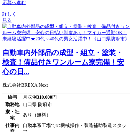
応募へ進む
詳しく
見る
自動車内外部品の成型・組立・塗装・
検査！備品付きワンルーム寮完備！安
心の日...
株式会社BREXA Next
給与
月収例
310,000
円
勤務地
山口県 防府市
寮・社
あり（無料）
宅
仕事内
自動車系工場での機械操作・製造補助製造スタッ
容
フ