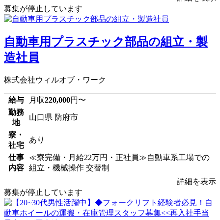
募集が停止しています
自動車用プラスチック部品の組立・製
造社員
株式会社ウィルオブ・ワーク
給与
月収
220,000
円〜
勤務
山口県 防府市
地
寮・
あり
社宅
仕事
≪寮完備・月給22万円・正社員≫自動車系工場での
内容
組立・機械操作 交替制
詳細を表示
募集が停止しています