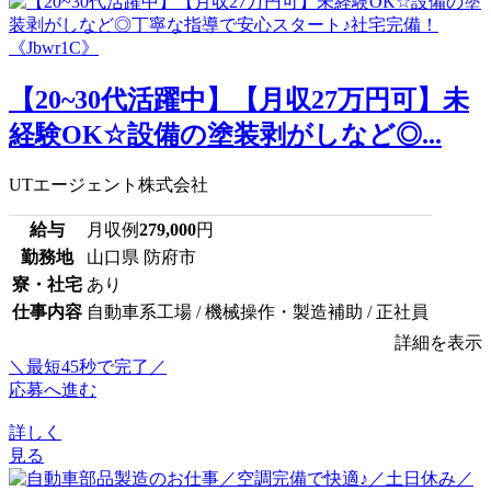
【20~30代活躍中】【月収27万円可】未
経験OK☆設備の塗装剥がしなど◎...
UTエージェント株式会社
給与
月収例
279,000
円
勤務地
山口県 防府市
寮・社宅
あり
仕事内容
自動車系工場 / 機械操作・製造補助 / 正社員
詳細を表示
＼最短45秒で完了／
応募へ進む
詳しく
見る