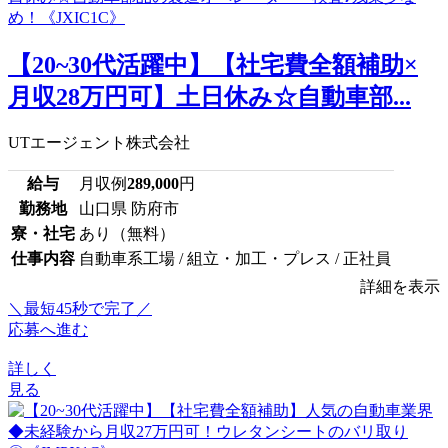
【20~30代活躍中】【社宅費全額補助×
月収28万円可】土日休み☆自動車部...
UTエージェント株式会社
給与
月収例
289,000
円
勤務地
山口県 防府市
寮・社宅
あり（無料）
仕事内容
自動車系工場 / 組立・加工・プレス / 正社員
詳細を表示
＼最短45秒で完了／
応募へ進む
詳しく
見る