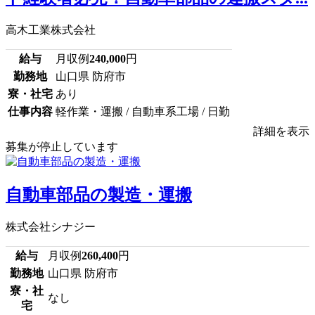
高木工業株式会社
給与
月収例
240,000
円
勤務地
山口県 防府市
寮・社宅
あり
仕事内容
軽作業・運搬 / 自動車系工場 / 日勤
詳細を表示
募集が停止しています
自動車部品の製造・運搬
株式会社シナジー
給与
月収例
260,400
円
勤務地
山口県 防府市
寮・社
なし
宅