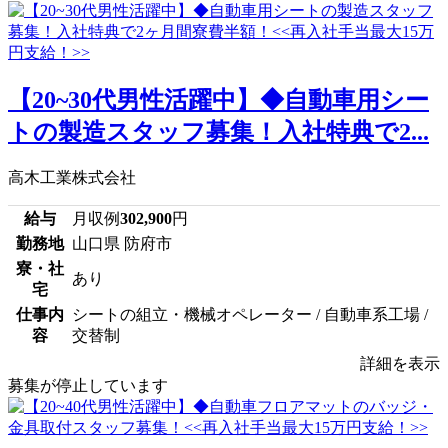
【20~30代男性活躍中】◆自動車用シー
トの製造スタッフ募集！入社特典で2...
高木工業株式会社
給与
月収例
302,900
円
勤務地
山口県 防府市
寮・社
あり
宅
仕事内
シートの組立・機械オペレーター / 自動車系工場 /
容
交替制
詳細を表示
募集が停止しています