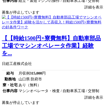
仕事内容
組立・製造マシンの操作 / 自動車系工場 / 交替制
詳細を表示
募集が停止しています
【【時給1500円×寮費無料】自動車部品
工場でマシンオペレータ作業】経験
を...
日総工産株式会社
給与
月収例
315,000
円
勤務地
山口県 防府市
寮・社宅
あり（無料）
仕事内容
マシンオペレータ・検査 / 自動車系工場 / 交替制
詳細を表示
募集が停止しています