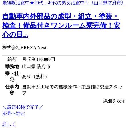
自動車内外部品の成型・組立・塗装・
検査！備品付きワンルーム寮完備！安
心の日...
株式会社BREXA Next
給与
月収例
310,000
円
勤務地
山口県 防府市
寮・社
あり（無料）
宅
仕事内
自動車系工場での機械操作・製造補助製造スタッ
容
フ
詳細を表示
＼最短45秒で完了／
応募へ進む
詳しく