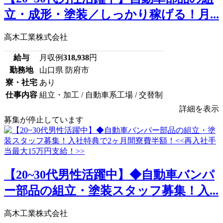
立・成形・塗装／しっかり稼げる！月...
高木工業株式会社
給与
月収例
318,938
円
勤務地
山口県 防府市
寮・社宅
あり
仕事内容
組立・加工 / 自動車系工場 / 交替制
詳細を表示
募集が停止しています
【20~30代男性活躍中】◆自動車バンパ
ー部品の組立・塗装スタッフ募集！入...
高木工業株式会社