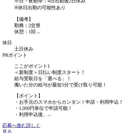
※日・夜勤帯：4日出勤後2日休み
※休日出勤の可能性あり
【備考】
勤務：2交替
休憩：1回 ...
休日
土日休み
PRポイント
ここがポイント1
＜新制度＞日払い制度スタート！
給与受取日を「選べる」！
働いた分の給与が最短5分で受け取り可能！
【ポイント】
・お手元のスマホからカンタン！申請・利用申込！
・1,000円単位で申請可能！
・利用申込後、...
応募へ進む
詳しく
見る