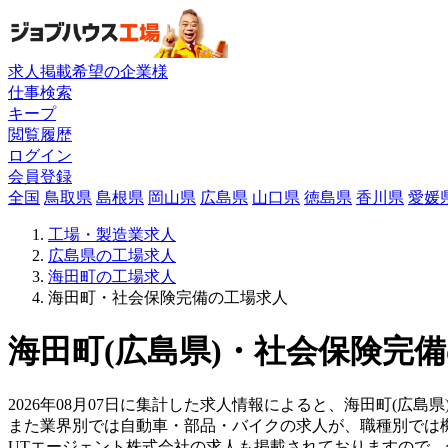
求人掲載希望の企業様
仕事検索
キープ
閲覧履歴
ログイン
会員登録
全国
鳥取県
島根県
岡山県
広島県
山口県
徳島県
香川県
愛媛
工場・製造業求人
広島県の工場求人
海田町の工場求人
海田町・社会保険完備の工場求人
海田町(広島県)・社会保険完備
2026年08月07日に集計した求人情報によると、海田町(広島
また業界別では自動車・部品・バイクの求人が、職種別では
UTエージェント株式会社の求人も掲載されておりますので