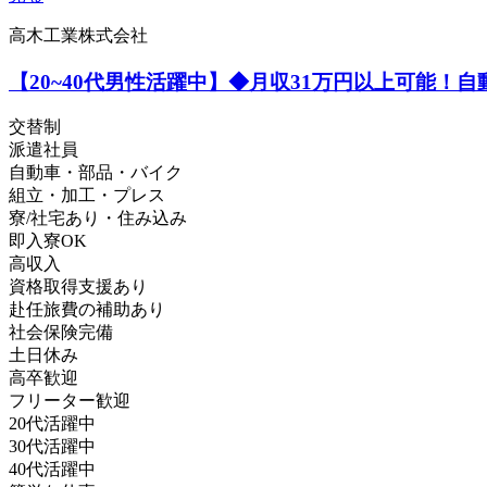
高木工業株式会社
【20~40代男性活躍中】◆月収31万円以上可能！
交替制
派遣社員
自動車・部品・バイク
組立・加工・プレス
寮/社宅あり・住み込み
即入寮OK
高収入
資格取得支援あり
赴任旅費の補助あり
社会保険完備
土日休み
高卒歓迎
フリーター歓迎
20代活躍中
30代活躍中
40代活躍中