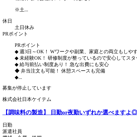
※土...
休日
土日休み
PRポイント
PRポイント
◆ 週3日～OK！ Wワークや副業、家庭との両立もしや
◆ 未経験OK！ 研修制度が整っているので安心してス
◆ 給与前払い制度あり！ 急な出費にも安心
◆ 弁当注文も可能！ 休憩スペースも完備
◆...
募集が停止しています
株式会社日本ケイテム
【調味料の製造】 日勤or夜勤いずれか選べますよ◎ 
日勤
派遣社員