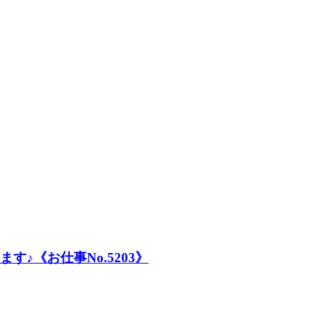
♪《お仕事No.5203》