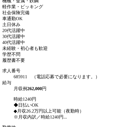
機械・金属・鉄鋼
軽作業・ピッキング
社会保険完備
車通勤OK
土日休み
20代活躍中
30代活躍中
40代活躍中
未経験・初心者も歓迎
学歴不問
履歴書不要
求人番号
685911 （電話応募で必要になります。）
給与
月収例
262,000
円
時給1240円
◆日払いOK
◆月収26.2万円以上可能（夜勤時）
※月収内訳／時給1240円...