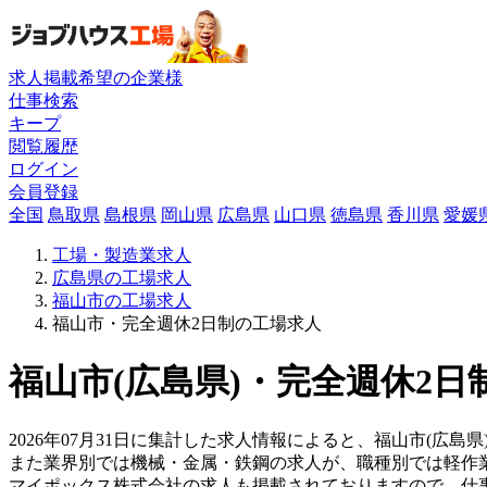
求人掲載希望の企業様
仕事検索
キープ
閲覧履歴
ログイン
会員登録
全国
鳥取県
島根県
岡山県
広島県
山口県
徳島県
香川県
愛媛
工場・製造業求人
広島県の工場求人
福山市の工場求人
福山市・完全週休2日制の工場求人
福山市(広島県)・完全週休2日
2026年07月31日に集計した求人情報によると、福山市(広島県
また業界別では機械・金属・鉄鋼の求人が、職種別では軽作
マイポックス株式会社の求人も掲載されておりますので、仕