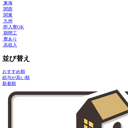
東海
関西
関東
九州
即入寮OK
期間工
寮あり
高収入
並び替え
おすすめ順
給与が高い順
新着順