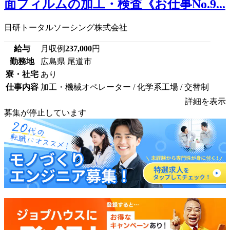
面フィルムの加工・検査《お仕事No.9...
日研トータルソーシング株式会社
給与
月収例
237,000
円
勤務地
広島県 尾道市
寮・社宅
あり
仕事内容
加工・機械オペレーター / 化学系工場 / 交替制
詳細を表示
募集が停止しています