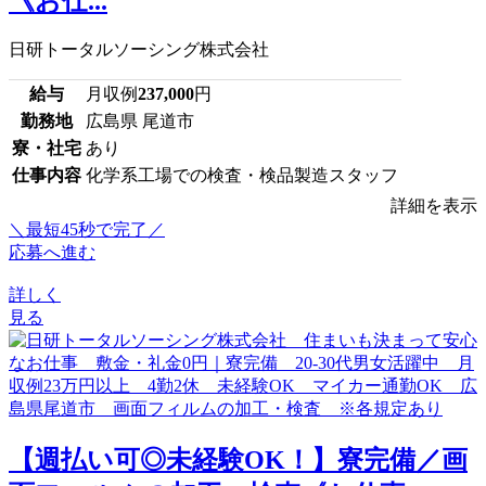
《お仕...
日研トータルソーシング株式会社
給与
月収例
237,000
円
勤務地
広島県 尾道市
寮・社宅
あり
仕事内容
化学系工場での検査・検品製造スタッフ
詳細を表示
＼最短45秒で完了／
応募へ進む
詳しく
見る
【週払い可◎未経験OK！】寮完備／画