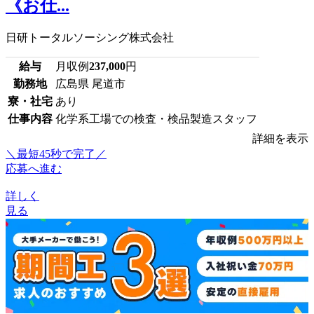
《お仕...
日研トータルソーシング株式会社
給与
月収例
237,000
円
勤務地
広島県 尾道市
寮・社宅
あり
仕事内容
化学系工場での検査・検品製造スタッフ
詳細を表示
＼最短45秒で完了／
応募へ進む
詳しく
見る