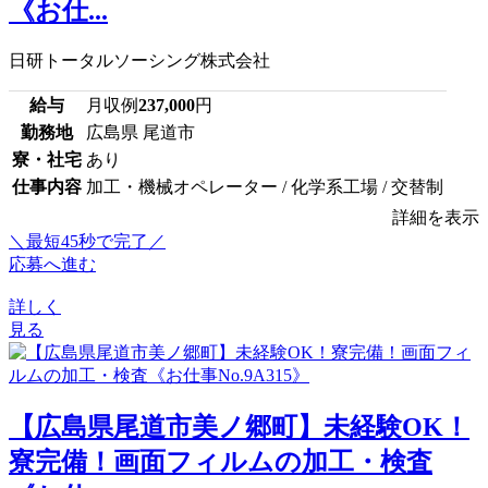
《お仕...
日研トータルソーシング株式会社
給与
月収例
237,000
円
勤務地
広島県 尾道市
寮・社宅
あり
仕事内容
加工・機械オペレーター / 化学系工場 / 交替制
詳細を表示
＼最短45秒で完了／
応募へ進む
詳しく
見る
【広島県尾道市美ノ郷町】未経験OK！
寮完備！画面フィルムの加工・検査