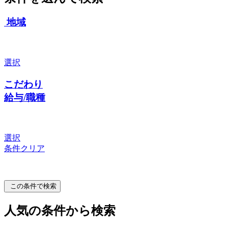
地域
選択
こだわり
給与/職種
選択
条件クリア
この条件で検索
人気の条件から検索