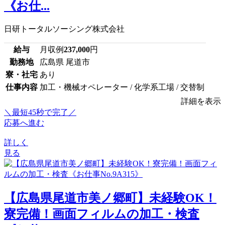
《お仕...
日研トータルソーシング株式会社
給与
月収例
237,000
円
勤務地
広島県 尾道市
寮・社宅
あり
仕事内容
加工・機械オペレーター / 化学系工場 / 交替制
詳細を表示
＼最短45秒で完了／
応募へ進む
詳しく
見る
【広島県尾道市美ノ郷町】未経験OK！
寮完備！画面フィルムの加工・検査