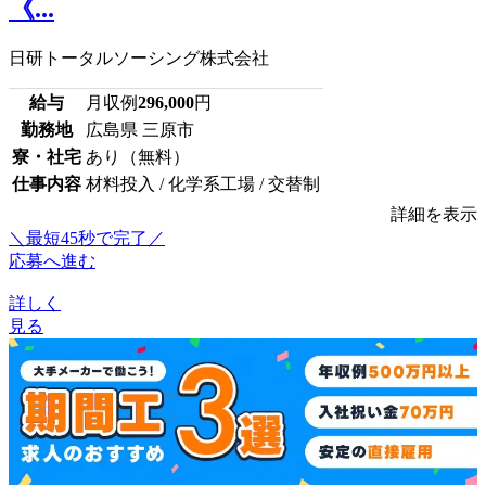
《...
日研トータルソーシング株式会社
給与
月収例
296,000
円
勤務地
広島県 三原市
寮・社宅
あり（無料）
仕事内容
材料投入 / 化学系工場 / 交替制
詳細を表示
＼最短45秒で完了／
応募へ進む
詳しく
見る