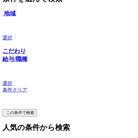
地域
選択
こだわり
給与/職種
選択
条件クリア
この条件で検索
人気の条件から検索