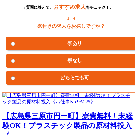
おすすめ求人
\ 質問に答えて、
をチェック！ /
1 / 4
寮付きの求人をお探しですか？
寮あり
寮なし
どちらでも可
【広島県三原市円一町】寮費無料！未経
験OK！プラスチック製品の原材料投入