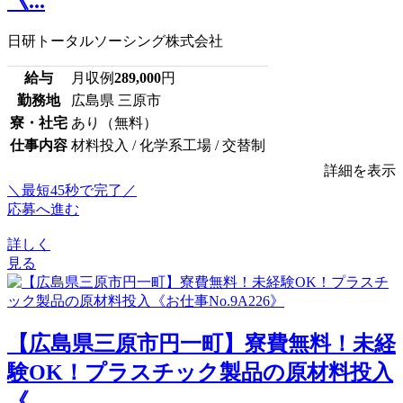
《...
日研トータルソーシング株式会社
給与
月収例
289,000
円
勤務地
広島県 三原市
寮・社宅
あり（無料）
仕事内容
材料投入 / 化学系工場 / 交替制
詳細を表示
＼最短45秒で完了／
応募へ進む
詳しく
見る
【広島県三原市円一町】寮費無料！未経
験OK！プラスチック製品の原材料投入
《...