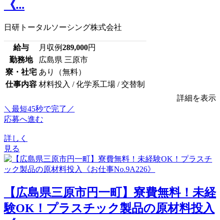
《...
日研トータルソーシング株式会社
給与
月収例
289,000
円
勤務地
広島県 三原市
寮・社宅
あり（無料）
仕事内容
材料投入 / 化学系工場 / 交替制
詳細を表示
＼最短45秒で完了／
応募へ進む
詳しく
見る
【広島県三原市円一町】寮費無料！未経
験OK！プラスチック製品の原材料投入