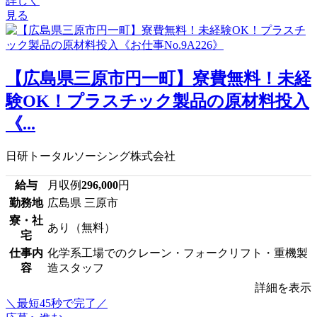
詳しく
見る
【広島県三原市円一町】寮費無料！未経
験OK！プラスチック製品の原材料投入
《...
日研トータルソーシング株式会社
給与
月収例
296,000
円
勤務地
広島県 三原市
寮・社
あり（無料）
宅
仕事内
化学系工場でのクレーン・フォークリフト・重機製
容
造スタッフ
詳細を表示
＼最短45秒で完了／