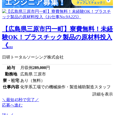
【広島県三原市円一町】寮費無料！未経
験OK！プラスチック製品の原材料投入
《...
日研トータルソーシング株式会社
給与
月収例
289,000
円
勤務地
広島県 三原市
寮・社宅
あり（無料）
仕事内容
化学系工場での機械操作・製造補助製造スタッフ
詳細を表示
＼最短45秒で完了／
応募へ進む