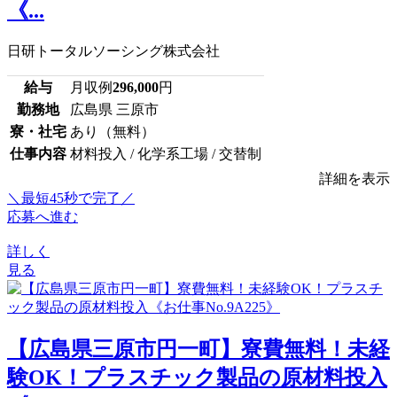
《...
日研トータルソーシング株式会社
給与
月収例
296,000
円
勤務地
広島県 三原市
寮・社宅
あり（無料）
仕事内容
材料投入 / 化学系工場 / 交替制
詳細を表示
＼最短45秒で完了／
応募へ進む
詳しく
見る
【広島県三原市円一町】寮費無料！未経
験OK！プラスチック製品の原材料投入