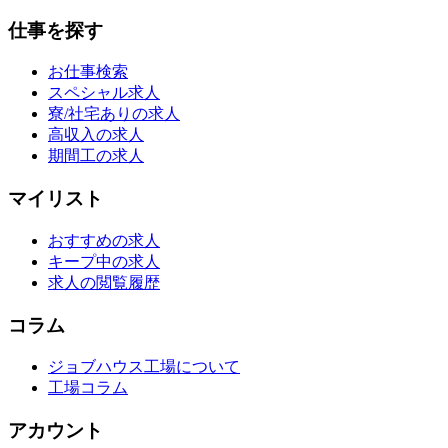
仕事を探す
お仕事検索
スペシャル求人
寮/社宅ありの求人
高収入の求人
期間工の求人
マイリスト
おすすめの求人
キープ中の求人
求人の閲覧履歴
コラム
ジョブハウス工場について
工場コラム
アカウント