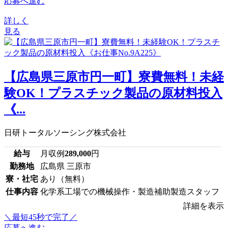
応募へ進む
詳しく
見る
【広島県三原市円一町】寮費無料！未経
験OK！プラスチック製品の原材料投入
《...
日研トータルソーシング株式会社
給与
月収例
289,000
円
勤務地
広島県 三原市
寮・社宅
あり（無料）
仕事内容
化学系工場での機械操作・製造補助製造スタッフ
詳細を表示
＼最短45秒で完了／
応募へ進む