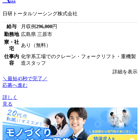
日研トータルソーシング株式会社
給与
月収例
296,000
円
勤務地
広島県 三原市
寮・社
あり（無料）
宅
仕事内
化学系工場でのクレーン・フォークリフト・重機製
容
造スタッフ
詳細を表示
＼最短45秒で完了／
応募へ進む
詳しく
見る