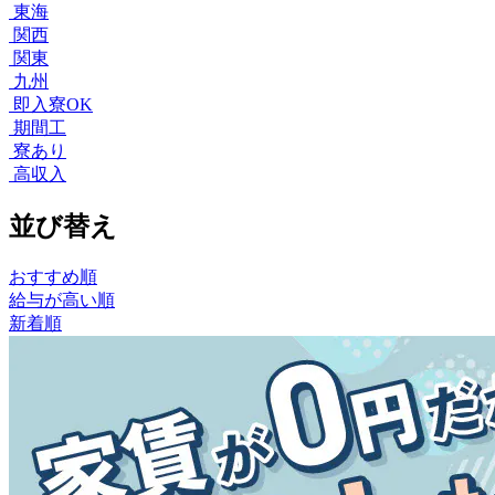
東海
関西
関東
九州
即入寮OK
期間工
寮あり
高収入
並び替え
おすすめ順
給与が高い順
新着順