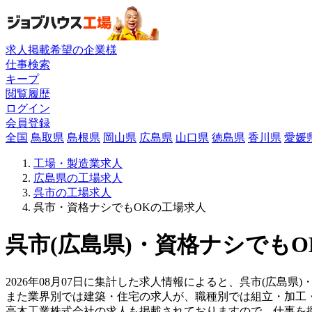
求人掲載希望の企業様
仕事検索
キープ
閲覧履歴
ログイン
会員登録
全国
鳥取県
島根県
岡山県
広島県
山口県
徳島県
香川県
愛媛
工場・製造業求人
広島県の工場求人
呉市の工場求人
呉市・資格ナシでもOKの工場求人
呉市(広島県)・資格ナシでもO
2026年08月07日に集計した求人情報によると、呉市(広島県)
また業界別では建築・住宅の求人が、職種別では組立・加工
高木工業株式会社の求人も掲載されておりますので、仕事を