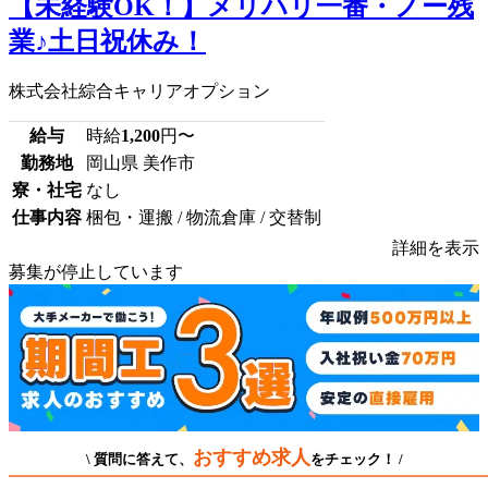
【未経験OK！】メリハリ一番・ノー残
業♪土日祝休み！
株式会社綜合キャリアオプション
給与
時給
1,200
円〜
勤務地
岡山県 美作市
寮・社宅
なし
仕事内容
梱包・運搬 / 物流倉庫 / 交替制
詳細を表示
募集が停止しています
おすすめ求人
\ 質問に答えて、
をチェック！ /