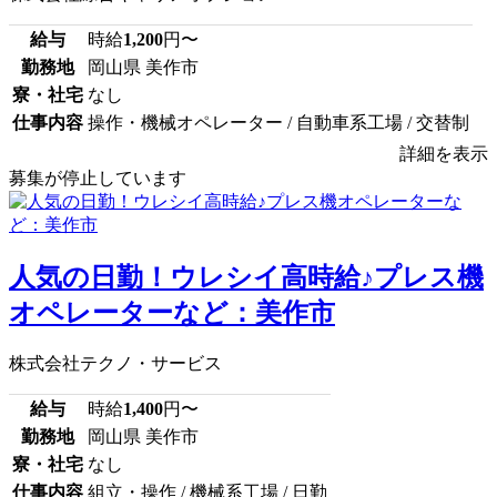
給与
時給
1,200
円〜
勤務地
岡山県 美作市
寮・社宅
なし
仕事内容
操作・機械オペレーター / 自動車系工場 / 交替制
詳細を表示
募集が停止しています
人気の日勤！ウレシイ高時給♪プレス機
オペレーターなど：美作市
株式会社テクノ・サービス
給与
時給
1,400
円〜
勤務地
岡山県 美作市
寮・社宅
なし
仕事内容
組立・操作 / 機械系工場 / 日勤