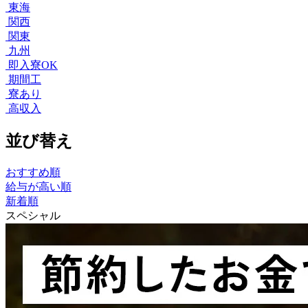
東海
関西
関東
九州
即入寮OK
期間工
寮あり
高収入
並び替え
おすすめ順
給与が高い順
新着順
スペシャル