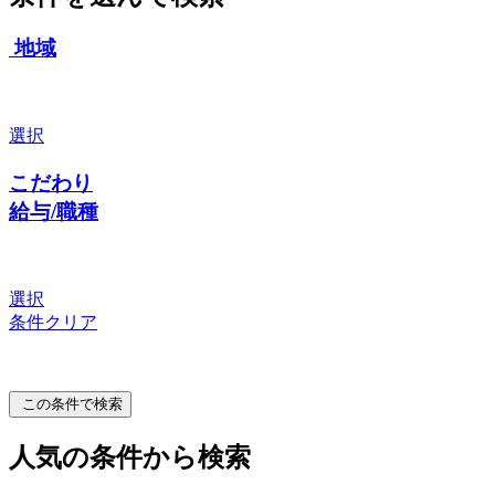
地域
選択
こだわり
給与/職種
選択
条件クリア
この条件で検索
人気の条件から検索