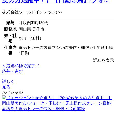
女の方活躍中！】【日勤専属】/フォ...
株式会社ワールドインテック(A)
給与
月収例
310,130
円
勤務地
岡山県 美作市
寮・社
あり（無料）
宅
仕事内
食品トレーの製造マシンの操作・梱包 / 化学系工場
容
/ 日勤
詳細を表示
＼最短45秒で完了／
応募へ進む
詳しく
見る
スペシャル