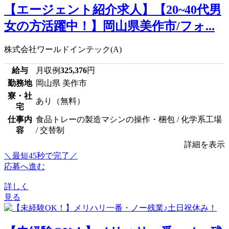
【エージェント紹介求人】【20~40代男
女の方活躍中！】岡山県美作市/フォ...
株式会社ワールドインテック(A)
給与
月収例
325,376
円
勤務地
岡山県 美作市
寮・社
あり（無料）
宅
仕事内
食品トレーの製造マシンの操作・梱包 / 化学系工場
容
/ 交替制
詳細を表示
＼最短45秒で完了／
応募へ進む
詳しく
見る