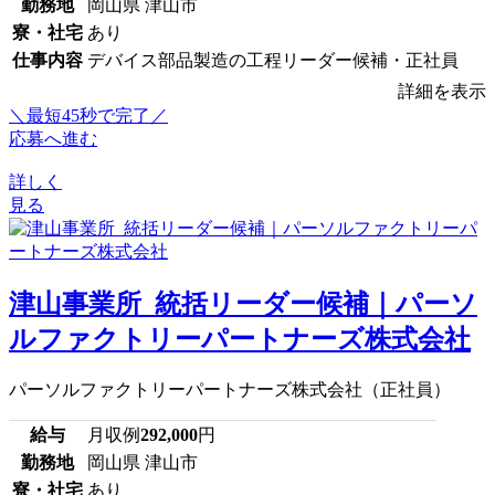
勤務地
岡山県 津山市
寮・社宅
あり
仕事内容
デバイス部品製造の工程リーダー候補・正社員
詳細を表示
＼最短45秒で完了／
応募へ進む
詳しく
見る
津山事業所_統括リーダー候補｜パーソ
ルファクトリーパートナーズ株式会社
パーソルファクトリーパートナーズ株式会社（正社員）
給与
月収例
292,000
円
勤務地
岡山県 津山市
寮・社宅
あり