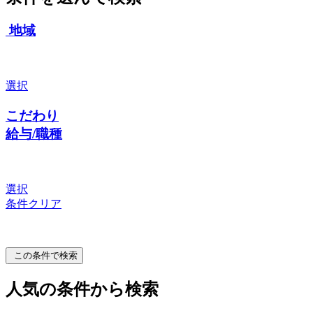
地域
選択
こだわり
給与/職種
選択
条件クリア
この条件で検索
人気の条件から検索