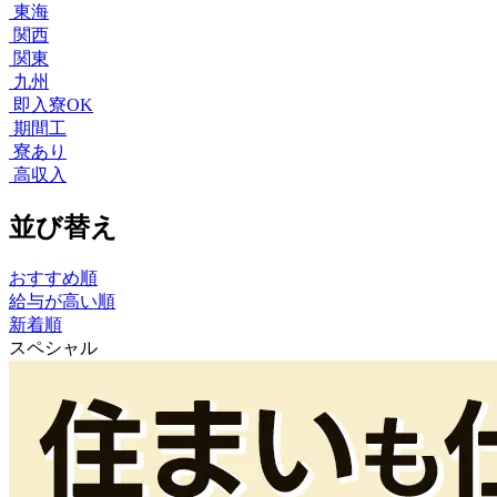
東海
関西
関東
九州
即入寮OK
期間工
寮あり
高収入
並び替え
おすすめ順
給与が高い順
新着順
スペシャル