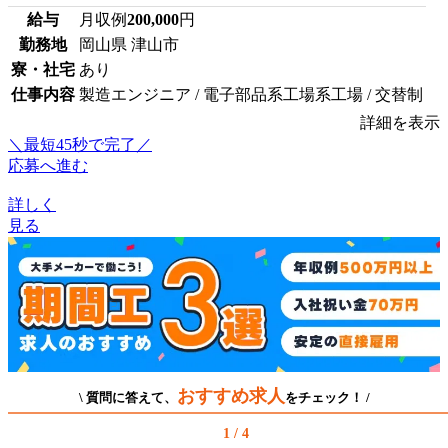
給与
月収例
200,000
円
勤務地
岡山県 津山市
寮・社宅
あり
仕事内容
製造エンジニア / 電子部品系工場系工場 / 交替制
詳細を表示
＼最短45秒で完了／
応募へ進む
詳しく
見る
おすすめ求人
\ 質問に答えて、
をチェック！ /
1 / 4