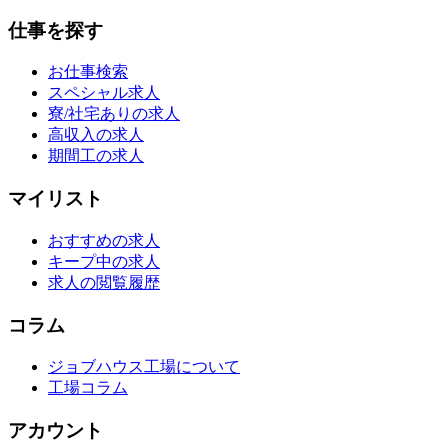
仕事を探す
お仕事検索
スペシャル求人
寮/社宅ありの求人
高収入の求人
期間工の求人
マイリスト
おすすめの求人
キープ中の求人
求人の閲覧履歴
コラム
ジョブハウス工場について
工場コラム
アカウント