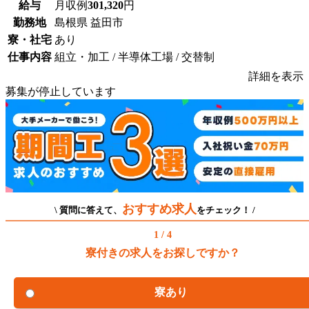
給与
月収例
301,320
円
勤務地
島根県 益田市
寮・社宅
あり
仕事内容
組立・加工 / 半導体工場 / 交替制
詳細を表示
募集が停止しています
おすすめ求人
\ 質問に答えて、
をチェック！ /
1 / 4
寮付きの求人をお探しですか？
寮あり