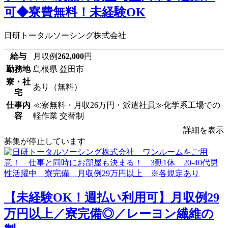
可◆寮費無料！未経験OK
日研トータルソーシング株式会社
給与
月収例
262,000
円
勤務地
島根県 益田市
寮・社
あり（無料）
宅
仕事内
≪寮無料・月収26万円・派遣社員≫化学系工場での
容
軽作業 交替制
詳細を表示
募集が停止しています
【未経験OK！週払い利用可】月収例29
万円以上／寮完備◎／レーヨン繊維の