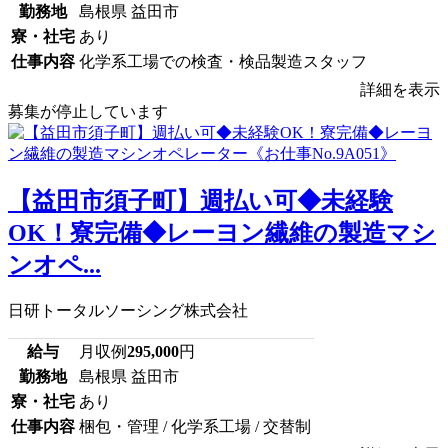
勤務地
島根県 益田市
寮・社宅
あり
仕事内容
化学系工場での検査・検品製造スタッフ
詳細を表示
募集が停止しています
【益田市須子町】週払い可◆未経験
OK！寮完備◆レーヨン繊維の製造マシ
ンオペ...
日研トータルソーシング株式会社
給与
月収例
295,000
円
勤務地
島根県 益田市
寮・社宅
あり
仕事内容
梱包・管理 / 化学系工場 / 交替制