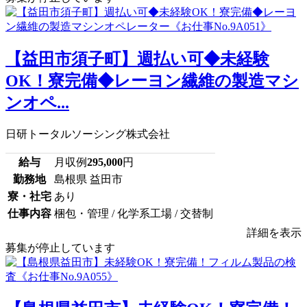
【益田市須子町】週払い可◆未経験
OK！寮完備◆レーヨン繊維の製造マシ
ンオペ...
日研トータルソーシング株式会社
給与
月収例
295,000
円
勤務地
島根県 益田市
寮・社宅
あり
仕事内容
梱包・管理 / 化学系工場 / 交替制
詳細を表示
募集が停止しています