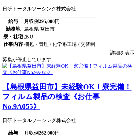
日研トータルソーシング株式会社
給与
月収例
295,000
円
勤務地
島根県 益田市
寮・社宅
あり
仕事内容
梱包・管理 / 化学系工場 / 交替制
詳細を表示
募集が停止しています
【島根県益田市】未経験OK！寮完備！
フィルム製品の検査《お仕事
No.9A055》
日研トータルソーシング株式会社
給与
月収例
262,000
円