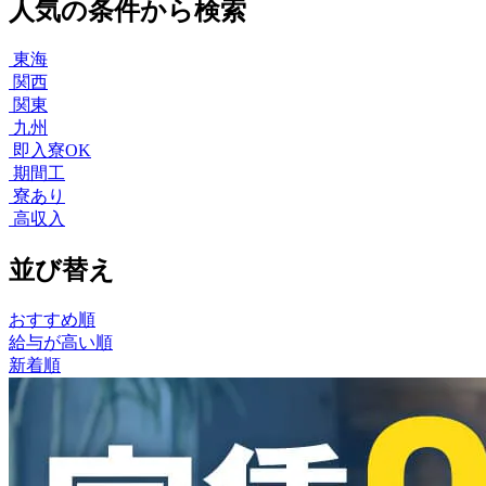
人気の条件から検索
東海
関西
関東
九州
即入寮OK
期間工
寮あり
高収入
並び替え
おすすめ順
給与が高い順
新着順