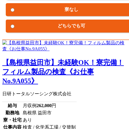
寮なし
どちらでも可
【島根県益田市】未経験OK！寮完備！
フィルム製品の検査《お仕事
No.9A055》
日研トータルソーシング株式会社
給与
月収例
262,000
円
勤務地
島根県 益田市
寮・社宅
あり
仕事内容
検査 / 化学系工場 / 交替制