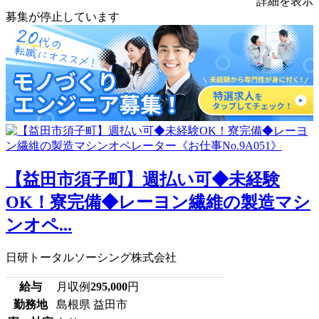
詳細を表示
募集が停止しています
【益田市須子町】週払い可◆未経験
OK！寮完備◆レーヨン繊維の製造マシ
ンオペ...
日研トータルソーシング株式会社
給与
月収例
295,000
円
勤務地
島根県 益田市