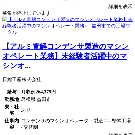
詳細を表示
募集が停止しています
【アルミ電解コンデンサ製造のマシン
オペレート業務】未経験者活躍中のマ
シンオ...
日総工産株式会社
給与
月収例
264,375
円
勤務地
島根県 益田市
寮・社
あり
宅
仕事内
コンデンサのマシンオペレータ・製造 / 半導体工場
容
/ 交替制