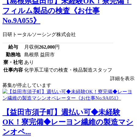
【島根県益田市】未経験OK！寮完備！
フィルム製品の検査《お仕事
No.9A055》
日研トータルソーシング株式会社
給与
月収例
262,000
円
勤務地
島根県 益田市
寮・社宅
あり
仕事内容
化学系工場での検査・検品製造スタッフ
詳細を表示
募集が停止しています
【益田市須子町】週払い可◆未経験
OK！寮完備◆レーヨン繊維の製造マシ
ンオペ...