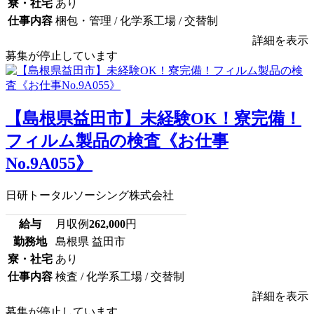
寮・社宅
あり
仕事内容
梱包・管理 / 化学系工場 / 交替制
詳細を表示
募集が停止しています
【島根県益田市】未経験OK！寮完備！
フィルム製品の検査《お仕事
No.9A055》
日研トータルソーシング株式会社
給与
月収例
262,000
円
勤務地
島根県 益田市
寮・社宅
あり
仕事内容
検査 / 化学系工場 / 交替制
詳細を表示
募集が停止しています