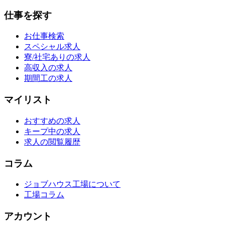
仕事を探す
お仕事検索
スペシャル求人
寮/社宅ありの求人
高収入の求人
期間工の求人
マイリスト
おすすめの求人
キープ中の求人
求人の閲覧履歴
コラム
ジョブハウス工場について
工場コラム
アカウント