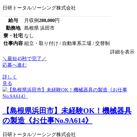
日研トータルソーシング株式会社
給与
月収例
280,000
円
勤務地
島根県 浜田市
寮・社宅
なし
仕事内容
組立・取り付け / 自動車系工場 / 交替制
詳細を表示
＼最短45秒で完了／
応募へ進む
詳しく
見る
【島根県浜田市】未経験OK！機械器具
の製造《お仕事No.9A614》
日研トータルソーシング株式会社