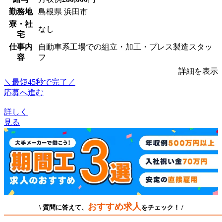
勤務地
島根県 浜田市
寮・社
なし
宅
仕事内
自動車系工場での組立・加工・プレス製造スタッ
容
フ
詳細を表示
＼最短45秒で完了／
応募へ進む
詳しく
見る
おすすめ求人
\ 質問に答えて、
をチェック！ /