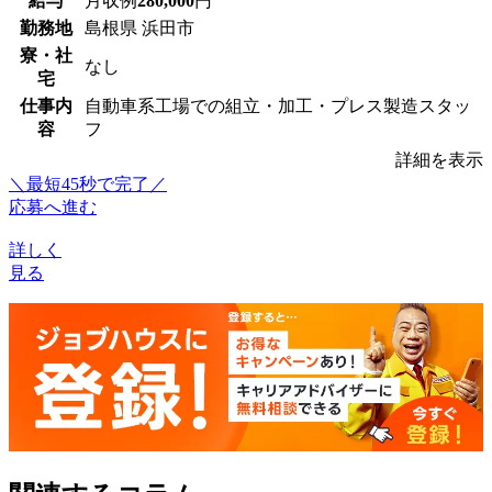
給与
月収例
280,000
円
勤務地
島根県 浜田市
寮・社
なし
宅
仕事内
自動車系工場での組立・加工・プレス製造スタッ
容
フ
詳細を表示
＼最短45秒で完了／
応募へ進む
詳しく
見る