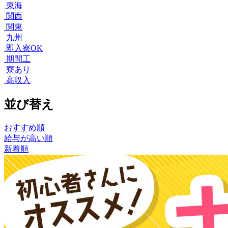
東海
関西
関東
九州
即入寮OK
期間工
寮あり
高収入
並び替え
おすすめ順
給与が高い順
新着順