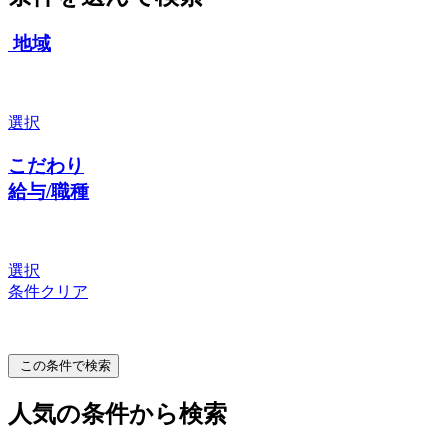
地域
選択
こだわり
給与/職種
選択
条件クリア
この条件で検索
人気の条件から検索