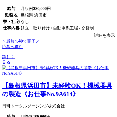
給与
月収例
280,000
円
勤務地
島根県 浜田市
寮・社宅
なし
仕事内容
組立・取り付け / 自動車系工場 / 交替制
詳細を表示
＼最短45秒で完了／
応募へ進む
詳しく
見る
【島根県浜田市】未経験OK！機械器具
の製造《お仕事No.9A614》
日研トータルソーシング株式会社
給与
月収例
280,000
円