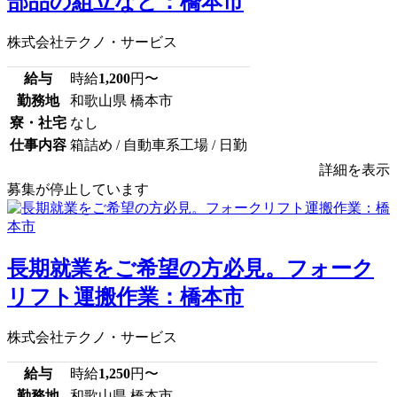
部品の組立など：橋本市
株式会社テクノ・サービス
給与
時給
1,200
円〜
勤務地
和歌山県 橋本市
寮・社宅
なし
仕事内容
箱詰め / 自動車系工場 / 日勤
詳細を表示
募集が停止しています
長期就業をご希望の方必見。フォーク
リフト運搬作業：橋本市
株式会社テクノ・サービス
給与
時給
1,250
円〜
勤務地
和歌山県 橋本市