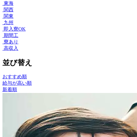
東海
関西
関東
九州
即入寮OK
期間工
寮あり
高収入
並び替え
おすすめ順
給与が高い順
新着順