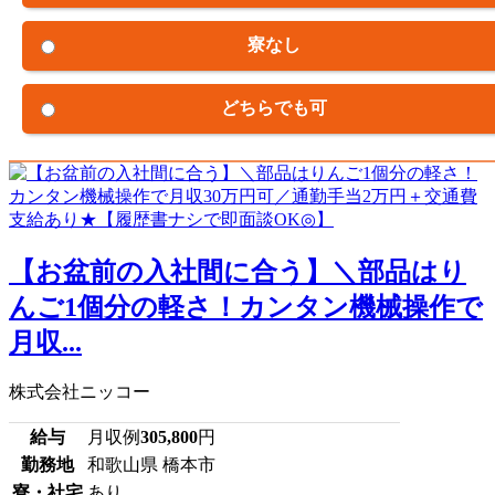
寮なし
どちらでも可
【お盆前の入社間に合う】＼部品はり
んご1個分の軽さ！カンタン機械操作で
月収...
株式会社ニッコー
給与
月収例
305,800
円
勤務地
和歌山県 橋本市
寮・社宅
あり