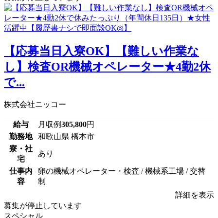
【応募当日入寮OK】【難しい作業な
し】検査OR機械オペレーター★4勤2休
で...
株式会社ニッコー
給与
月収例
305,800
円
勤務地
和歌山県 橋本市
寮・社
あり
宅
仕事内
卵の機械オペレーター・検査 / 機械系工場 / 交替
容
制
詳細を表示
募集が停止しています
スペシャル