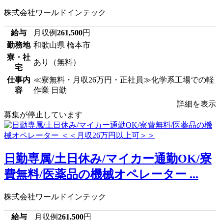
株式会社ワールドインテック
給与
月収例
261,500
円
勤務地
和歌山県 橋本市
寮・社
あり（無料）
宅
仕事内
≪寮無料・月収26万円・正社員≫化学系工場での軽
容
作業 日勤
詳細を表示
募集が停止しています
日勤専属/土日休み/マイカー通勤OK/寮
費無料/医薬品の機械オペレーター ...
株式会社ワールドインテック
給与
月収例
261,500
円