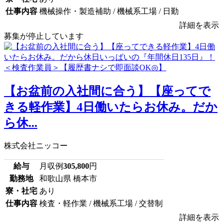
仕事内容
機械操作・製造補助 / 機械系工場 / 日勤
詳細を表示
募集が停止しています
【お盆前の入社間に合う】【座ってで
きる軽作業】4日働いたらお休み。だか
ら休...
株式会社ニッコー
給与
月収例
305,800
円
勤務地
和歌山県 橋本市
寮・社宅
あり
仕事内容
検査・軽作業 / 機械系工場 / 交替制
詳細を表示