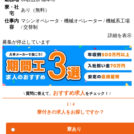
寮・社
あり（無料）
宅
仕事内
マシンオペレータ・機械オペレーター / 機械系工場
容
/ 交替制
詳細を表示
募集が停止しています
おすすめ求人
\ 質問に答えて、
をチェック！ /
1 / 4
寮付きの求人をお探しですか？
寮あり