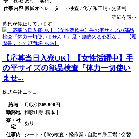
寮・社宅
あり（無料）
仕事内容
機械オペレーター・検査 / 化学系工場 / 交替制
詳細を表示
募集が停止しています
【応募当日入寮OK】【女性活躍中】手
の平サイズの部品検査『体力一切使い
ませ...
株式会社ニッコー
給与
月収例
305,800
円
勤務地
和歌山県 橋本市
寮・社
あり
宅
仕事内
シート・卵の検査・軽作業 / 自動車系工場 / 交替