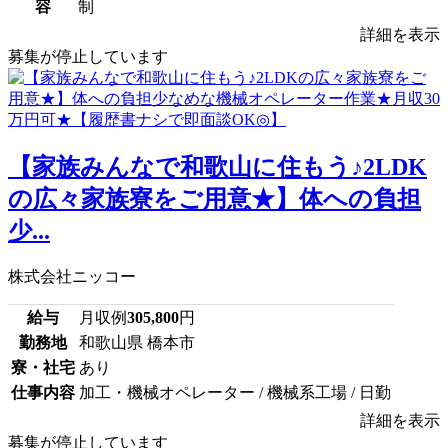
容
制
詳細を表示
募集が停止しています
【家族みんなで和歌山に住もう♪2LDK
の広々家族寮をご用意★】体への負担
少...
株式会社ニッコー
給与
月収例
305,800
円
勤務地
和歌山県 橋本市
寮・社宅
あり
仕事内容
加工・機械オペレーター / 機械系工場 / 日勤
詳細を表示
募集が停止しています