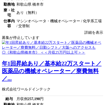
勤務地
和歌山県 橋本市
寮・社
あり（無料）
宅
仕事内
マシンオペレータ・機械オペレーター / 化学系工場
容
/ 交替制
詳細を表示
募集が停止しています
年1回昇給あり／基本給22万スタート／
医薬品の機械オペレーター／寮費無料
／...
株式会社ワールドインテック
給与
月収例
257,190
円
勤務地
和歌山県 橋本市