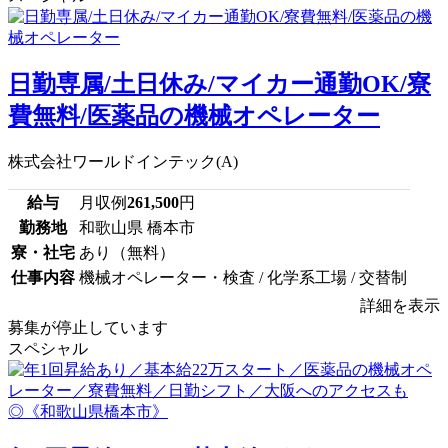
日勤専属/土日休み/マイカー通勤OK/寮
費無料/医薬品の機械オペレーター
株式会社ワールドインテック(A)
給与
月収例
261,500
円
勤務地
和歌山県 橋本市
寮・社宅
あり（無料）
仕事内容
機械オペレーター・検査 / 化学系工場 / 交替制
詳細を表示
募集が停止しています
スペシャル