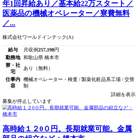
年1回昇給あり／基本給22万スタート／
医薬品の機械オペレーター／寮費無料
／...
株式会社ワールドインテック(A)
給与
月収例
257,190
円
勤務地
和歌山県 橋本市
寮・社
あり（無料）
宅
仕事内
機械オペレーター・検査 / 製薬化粧品系工場 / 交替
容
制
詳細を表示
募集が停止しています
高時給１２0０円。長期就業可能。金属