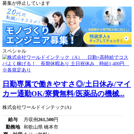
募集が停止しています
スペシャル
日勤専属で働きやすさ◎/土日休み/マイ
カー通勤OK/寮費無料/医薬品の機械...
株式会社ワールドインテック(A)
給与
月収例
261,500
円
勤務地
和歌山県 橋本市