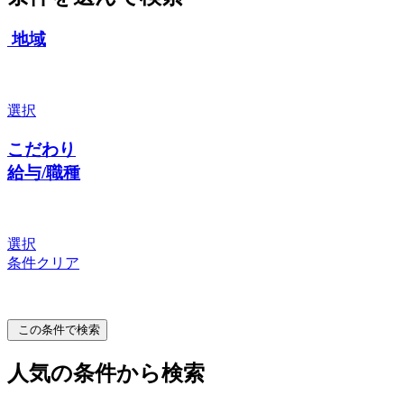
地域
選択
こだわり
給与/職種
選択
条件クリア
この条件で検索
人気の条件から検索