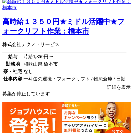
高時給１３５０円★ミドル活躍中★フ
ォークリフト作業：橋本市
株式会社テクノ・サービス
給与
時給
1,350
円〜
勤務地
和歌山県 橋本市
寮・社宅
なし
仕事内容
一斗缶の運搬・フォークリフト / 物流倉庫 / 日勤
詳細を表示
募集が停止しています