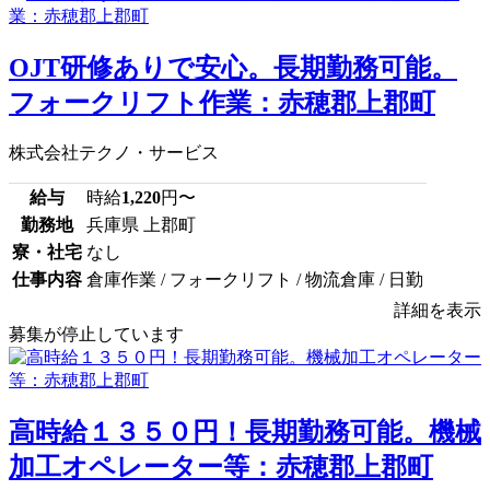
OJT研修ありで安心。長期勤務可能。
フォークリフト作業：赤穂郡上郡町
株式会社テクノ・サービス
給与
時給
1,220
円〜
勤務地
兵庫県 上郡町
寮・社宅
なし
仕事内容
倉庫作業 / フォークリフト / 物流倉庫 / 日勤
詳細を表示
募集が停止しています
高時給１３５０円！長期勤務可能。機械
加工オペレーター等：赤穂郡上郡町