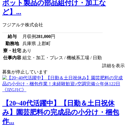
ボット製品の部品組付け・加工な
ど】...
フジアルテ株式会社
給与
月収例
281,000
円
勤務地
兵庫県 上郡町
寮・社宅
あり
仕事内容
組立・加工・プレス / 機械系工場 / 日勤
詳細を表示
募集が停止しています
【20~40代活躍中】【日勤＆土日祝休
み】園芸肥料の完成品の小分け・梱包
作...