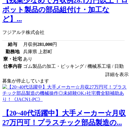
【残業少なめで月収例28.1万円以上！ロ
ボット製品の部品組付け・加工な
ど】...
フジアルテ株式会社
給与
月収例
281,000
円
勤務地
兵庫県 上郡町
寮・社宅
あり
仕事内容
ゴム製品の加工・ピッキング / 機械系工場 / 日勤
詳細を表示
募集が停止しています
【20~40代活躍中】大手メーカー☆月収
27万円可！プラスチック部品製造の...