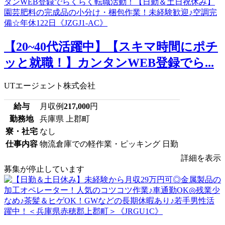
【20~40代活躍中】【スキマ時間にポチ
ッと就職！】カンタンWEB登録でら...
UTエージェント株式会社
給与
月収例
217,000
円
勤務地
兵庫県 上郡町
寮・社宅
なし
仕事内容
物流倉庫での軽作業・ピッキング 日勤
詳細を表示
募集が停止しています