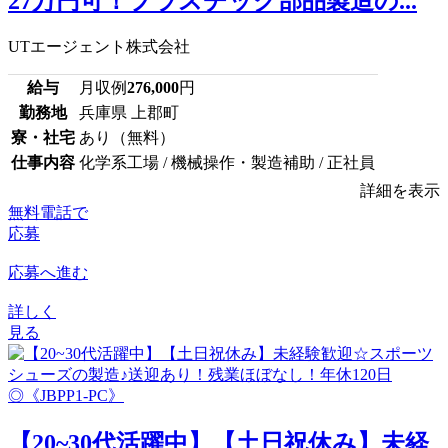
27万円可！プラスチック部品製造の...
UTエージェント株式会社
給与
月収例
276,000
円
勤務地
兵庫県 上郡町
寮・社宅
あり（無料）
仕事内容
化学系工場 / 機械操作・製造補助 / 正社員
詳細を表示
無料電話で
応募
応募へ進む
詳しく
見る
【20~30代活躍中】【土日祝休み】未経