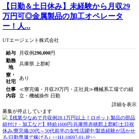
【日勤＆土日休み】未経験から月収29
万円可◎金属製品の加工オペレータ
ー！人...
UTエージェント株式会社
給与
月収例
290,000
円
勤務
兵庫県 上郡町
地
寮・
あり
社宅
仕事
≪寮完備・月収29万円・正社員≫機械系工場での組
内容
立・機械操作 日勤
詳細を表示
募集が停止しています