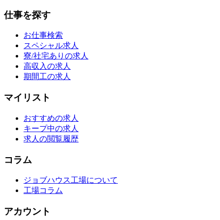
仕事を探す
お仕事検索
スペシャル求人
寮/社宅ありの求人
高収入の求人
期間工の求人
マイリスト
おすすめの求人
キープ中の求人
求人の閲覧履歴
コラム
ジョブハウス工場について
工場コラム
アカウント