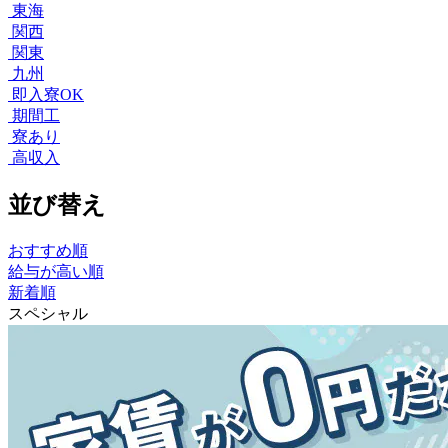
東海
関西
関東
九州
即入寮OK
期間工
寮あり
高収入
並び替え
おすすめ順
給与が高い順
新着順
スペシャル