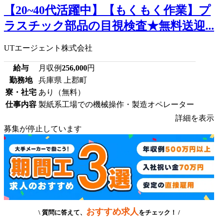
【20~40代活躍中】【もくもく作業】プ
ラスチック部品の目視検査★無料送迎...
UTエージェント株式会社
給与
月収例
256,000
円
勤務地
兵庫県 上郡町
寮・社宅
あり（無料）
仕事内容
製紙系工場での機械操作・製造オペレーター
詳細を表示
募集が停止しています
おすすめ求人
\ 質問に答えて、
をチェック！ /