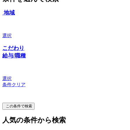
地域
選択
こだわり
給与/職種
選択
条件クリア
この条件で検索
人気の条件から検索