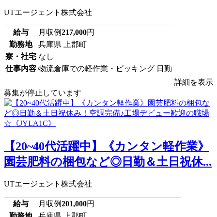
UTエージェント株式会社
給与
月収例
217,000
円
勤務地
兵庫県 上郡町
寮・社宅
なし
仕事内容
物流倉庫での軽作業・ピッキング 日勤
詳細を表示
募集が停止しています
【20~40代活躍中】《カンタン軽作業》
園芸肥料の梱包など◎日勤＆土日祝休...
UTエージェント株式会社
給与
月収例
201,000
円
勤務地
兵庫県 上郡町