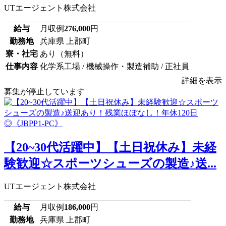
UTエージェント株式会社
給与
月収例
276,000
円
勤務地
兵庫県 上郡町
寮・社宅
あり（無料）
仕事内容
化学系工場 / 機械操作・製造補助 / 正社員
詳細を表示
募集が停止しています
【20~30代活躍中】【土日祝休み】未経
験歓迎☆スポーツシューズの製造♪送...
UTエージェント株式会社
給与
月収例
186,000
円
勤務地
兵庫県 上郡町