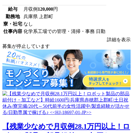
給与
月収例
120,000
円
勤務地
兵庫県 上郡町
寮・社宅
なし
仕事内容
化学系工場での管理・清掃・事務 日勤
詳細を表示
募集が停止しています
【残業少なめで月収例28.1万円以上！ロ