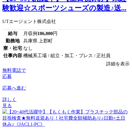
験歓迎☆スポーツシューズの製造♪送...
UTエージェント株式会社
給与
月収例
186,000
円
勤務地
兵庫県 上郡町
寮・社宅
なし
仕事内容
機械系工場 / 組立・加工・プレス / 正社員
詳細を表示
無料電話で
応募
応募へ進む
詳しく
見る