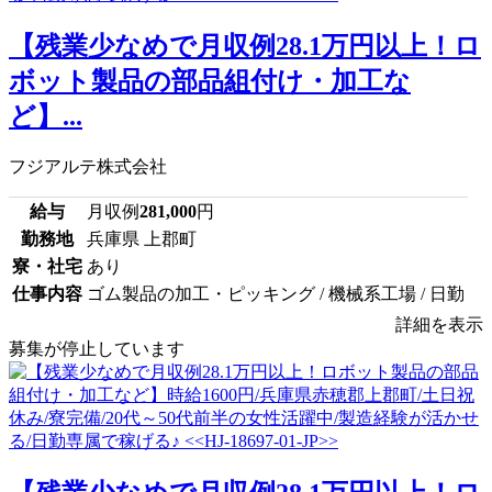
【残業少なめで月収例28.1万円以上！ロ
ボット製品の部品組付け・加工な
ど】...
フジアルテ株式会社
給与
月収例
281,000
円
勤務地
兵庫県 上郡町
寮・社宅
あり
仕事内容
ゴム製品の加工・ピッキング / 機械系工場 / 日勤
詳細を表示
募集が停止しています