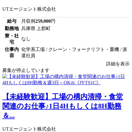
UTエージェント株式会社
給与
月収例
259,000
円
勤務地
兵庫県 上郡町
寮・社
なし
宅
仕事内
化学系工場 / クレーン・フォークリフト・重機 / 派
容
遣社員
詳細を表示
募集が停止しています
【未経験歓迎】工場の構内清掃・食堂
関連のお仕事♪1日4Hもしくは8H勤務
＆...
UTエージェント株式会社