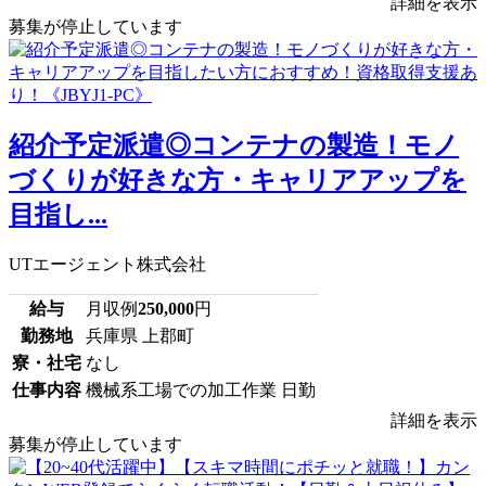
詳細を表示
募集が停止しています
紹介予定派遣◎コンテナの製造！モノ
づくりが好きな方・キャリアアップを
目指し...
UTエージェント株式会社
給与
月収例
250,000
円
勤務地
兵庫県 上郡町
寮・社宅
なし
仕事内容
機械系工場での加工作業 日勤
詳細を表示
募集が停止しています