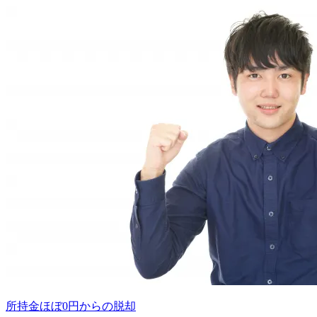
所持金ほぼ0円からの脱却