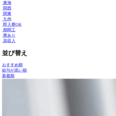
東海
関西
関東
九州
即入寮OK
期間工
寮あり
高収入
並び替え
おすすめ順
給与が高い順
新着順