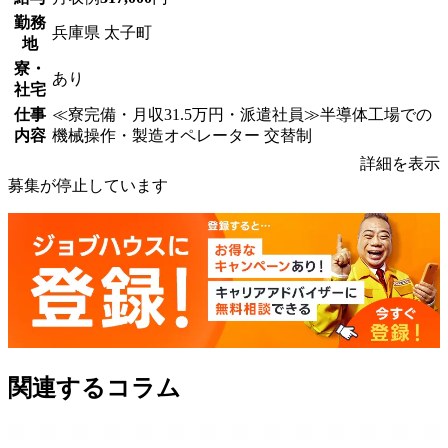
勤務
兵庫県 太子町
地
寮・
あり
社宅
仕事
≪寮完備・月収31.5万円・派遣社員≫半導体工場での
内容
機械操作・製造オペレーター 交替制
詳細を表示
募集が停止しています
関連するコラム