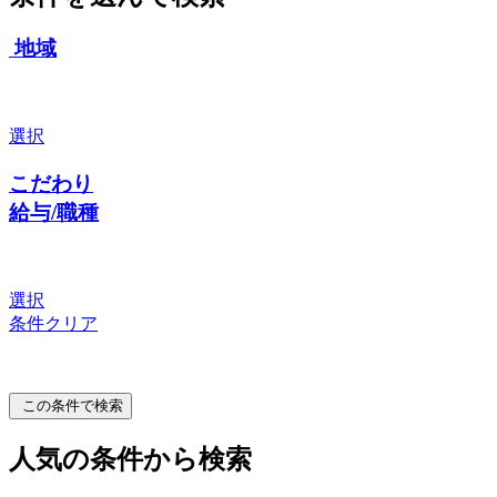
地域
選択
こだわり
給与/職種
選択
条件クリア
この条件で検索
人気の条件から検索