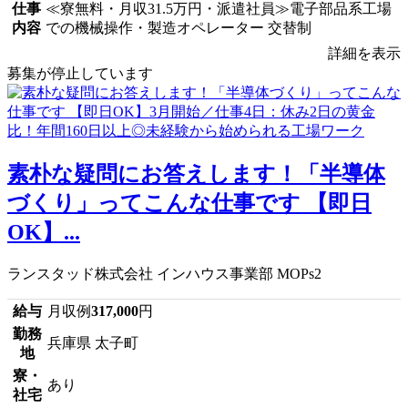
仕事
≪寮無料・月収31.5万円・派遣社員≫電子部品系工場
内容
での機械操作・製造オペレーター 交替制
詳細を表示
募集が停止しています
素朴な疑問にお答えします！「半導体
づくり」ってこんな仕事です 【即日
OK】...
ランスタッド株式会社 インハウス事業部 MOPs2
給与
月収例
317,000
円
勤務
兵庫県 太子町
地
寮・
あり
社宅