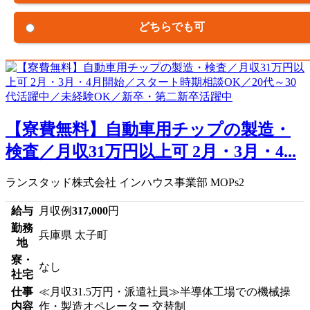
どちらでも可
【寮費無料】自動車用チップの製造・
検査／月収31万円以上可 2月・3月・4...
ランスタッド株式会社 インハウス事業部 MOPs2
給与
月収例
317,000
円
勤務
兵庫県 太子町
地
寮・
なし
社宅
仕事
≪月収31.5万円・派遣社員≫半導体工場での機械操
内容
作・製造オペレーター 交替制