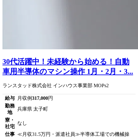
30代活躍中！未経験から始める！自動
車用半導体のマシン操作 1月・2月・3...
ランスタッド株式会社 インハウス事業部 MOPs2
給与
月収例
317,000
円
勤務
兵庫県 太子町
地
寮・
なし
社宅
仕事
≪月収31.5万円・派遣社員≫半導体工場での機械操