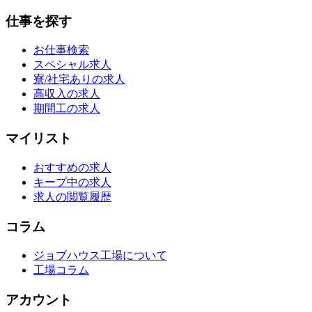
仕事を探す
お仕事検索
スペシャル求人
寮/社宅ありの求人
高収入の求人
期間工の求人
マイリスト
おすすめの求人
キープ中の求人
求人の閲覧履歴
コラム
ジョブハウス工場について
工場コラム
アカウント