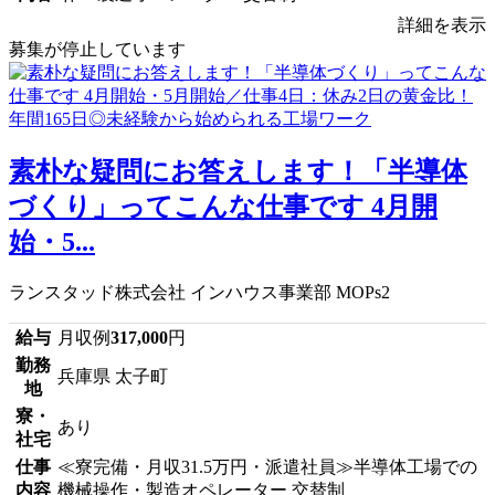
詳細を表示
募集が停止しています
素朴な疑問にお答えします！「半導体
づくり」ってこんな仕事です 4月開
始・5...
ランスタッド株式会社 インハウス事業部 MOPs2
給与
月収例
317,000
円
勤務
兵庫県 太子町
地
寮・
あり
社宅
仕事
≪寮完備・月収31.5万円・派遣社員≫半導体工場での
内容
機械操作・製造オペレーター 交替制