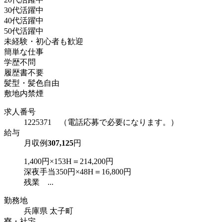
30代活躍中
40代活躍中
50代活躍中
未経験・初心者も歓迎
簡単な仕事
学歴不問
履歴書不要
髪型・髪色自由
敷地内禁煙
求人番号
1225371 （電話応募で必要になります。）
給与
月収例
307,125
円
1,400円×153H＝214,200円
深夜手当350円×48H＝16,800円
残業 ...
勤務地
兵庫県 太子町
寮・社宅