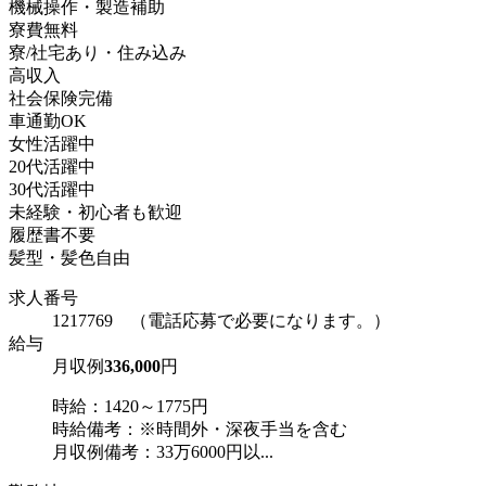
機械操作・製造補助
寮費無料
寮/社宅あり・住み込み
高収入
社会保険完備
車通勤OK
女性活躍中
20代活躍中
30代活躍中
未経験・初心者も歓迎
履歴書不要
髪型・髪色自由
求人番号
1217769 （電話応募で必要になります。）
給与
月収例
336,000
円
時給：1420～1775円
時給備考：※時間外・深夜手当を含む
月収例備考：33万6000円以...