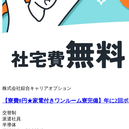
株式会社綜合キャリアオプション
【寮費0円★家電付きワンルーム寮完備】年に2回ボ
交替制
派遣社員
半導体