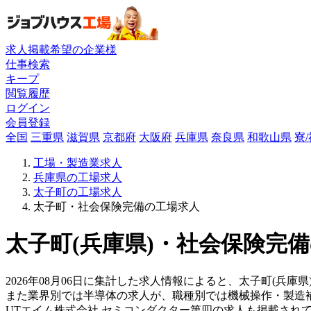
求人掲載希望の企業様
仕事検索
キープ
閲覧履歴
ログイン
会員登録
全国
三重県
滋賀県
京都府
大阪府
兵庫県
奈良県
和歌山県
寮
工場・製造業求人
兵庫県の工場求人
太子町の工場求人
太子町・社会保険完備の工場求人
太子町(兵庫県)・社会保険完備
2026年08月06日に集計した求人情報によると、太子町(兵庫
また業界別では半導体の求人が、職種別では機械操作・製造
UTエイム株式会社 セミコンダクター第四の求人も掲載され