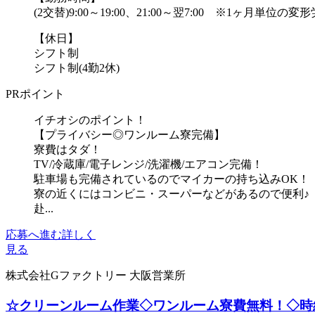
(2交替)9:00～19:00、21:00～翌7:00 ※1ヶ月単位の変
【休日】
シフト制
シフト制(4勤2休)
PRポイント
イチオシのポイント！
【プライバシー◎ワンルーム寮完備】
寮費はタダ！
TV/冷蔵庫/電子レンジ/洗濯機/エアコン完備！
駐車場も完備されているのでマイカーの持ち込みOK！
寮の近くにはコンビニ・スーパーなどがあるので便利♪
赴...
応募へ進む
詳しく
見る
株式会社Gファクトリー 大阪営業所
☆クリーンルーム作業◇ワンルーム寮費無料！◇時給1