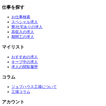
仕事を探す
お仕事検索
スペシャル求人
寮/社宅ありの求人
高収入の求人
期間工の求人
マイリスト
おすすめの求人
キープ中の求人
求人の閲覧履歴
コラム
ジョブハウス工場について
工場コラム
アカウント