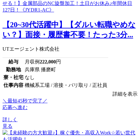
【20~30代活躍中】【ダルい転職やめな
い？】面接・履歴書不要！たった3分...
UTエージェント株式会社
給与
月収例
222,000
円
勤務地
兵庫県 播磨町
寮・社宅
なし
仕事内容
機械系工場 / 溶接・バリ取り / 正社員
詳細を表示
＼最短45秒で完了／
応募へ進む
詳しく
見る