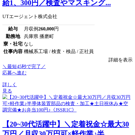
給1、300円／検査やマスキング...
UTエージェント株式会社
給与
月収例
260,000
円
勤務地
兵庫県 播磨町
寮・社宅
なし
仕事内容
機械系工場 / 検査・検品 / 正社員
詳細を表示
＼最短45秒で完了／
応募へ進む
詳しく
見る
【20~30代活躍中】＼定着祝金☆最大30
万円／月収30万円可×軽作業♪半...