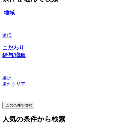
地域
選択
こだわり
給与/職種
選択
条件クリア
この条件で検索
人気の条件から検索