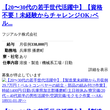
【20〜30代の若手世代活躍中】【資格
不要！未経験からチャレンジOK♪ベ
ル...
フジアルテ株式会社
給与
月収例
338,000
円
勤務地
兵庫県 播磨町
寮・社宅
あり
仕事内容
溶接・製造 / 機械系工場 / 日勤
詳細を表示
募集が停止しています