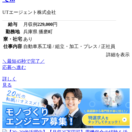
UTエージェント株式会社
給与
月収例
229,000
円
勤務地
兵庫県 播磨町
寮・社宅
あり
仕事内容
自動車系工場 / 組立・加工・プレス / 正社員
詳細を表示
＼最短45秒で完了／
応募へ進む
詳しく
見る