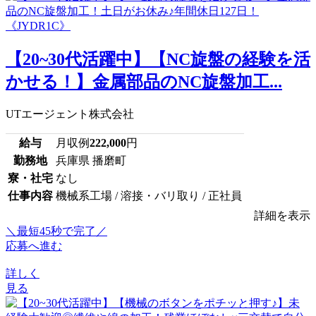
【20~30代活躍中】【NC旋盤の経験を活
かせる！】金属部品のNC旋盤加工...
UTエージェント株式会社
給与
月収例
222,000
円
勤務地
兵庫県 播磨町
寮・社宅
なし
仕事内容
機械系工場 / 溶接・バリ取り / 正社員
詳細を表示
＼最短45秒で完了／
応募へ進む
詳しく
見る