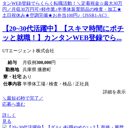
【20~30代活躍中】【スキマ時間にポチ
ッと就職！】カンタンWEB登録でら...
UTエージェント株式会社
給与
月収例
300,000
円
勤務地
兵庫県 播磨町
寮・社宅
あり
仕事内容
半導体工場 / 検査・検品 / 正社員
詳細を表示
＼最短45秒で完了／
応募へ進む
詳しく
見る