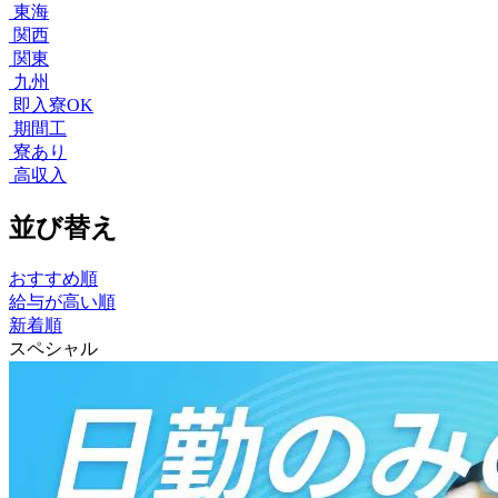
東海
関西
関東
九州
即入寮OK
期間工
寮あり
高収入
並び替え
おすすめ順
給与が高い順
新着順
スペシャル