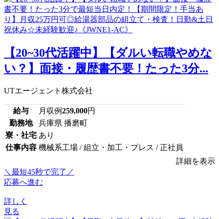
【20~30代活躍中】【ダルい転職やめな
い？】面接・履歴書不要！たった3分...
UTエージェント株式会社
給与
月収例
259,000
円
勤務地
兵庫県 播磨町
寮・社宅
あり
仕事内容
機械系工場 / 組立・加工・プレス / 正社員
詳細を表示
＼最短45秒で完了／
応募へ進む
詳しく
見る