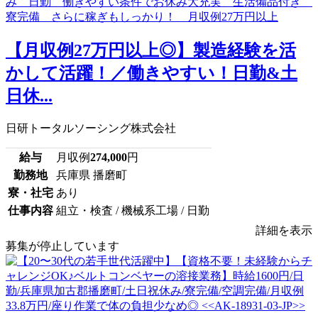
【月収例27万円以上◎】製造経験を活
かして活躍！／働きやすい！日勤&土
日休...
日研トータルソーシング株式会社
給与
月収例
274,000
円
勤務地
兵庫県 播磨町
寮・社宅
あり
仕事内容
組立・検査 / 機械系工場 / 日勤
詳細を表示
募集が停止しています