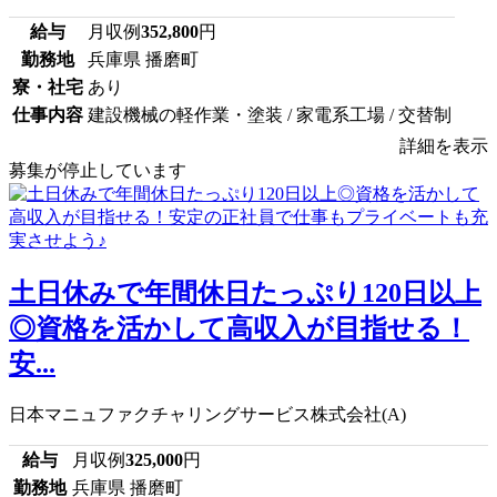
給与
月収例
352,800
円
勤務地
兵庫県 播磨町
寮・社宅
あり
仕事内容
建設機械の軽作業・塗装 / 家電系工場 / 交替制
詳細を表示
募集が停止しています
土日休みで年間休日たっぷり120日以上
◎資格を活かして高収入が目指せる！
安...
日本マニュファクチャリングサービス株式会社(A)
給与
月収例
325,000
円
勤務地
兵庫県 播磨町