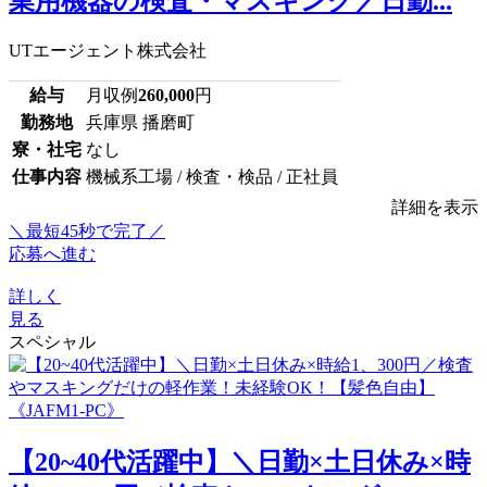
業用機器の検査・マスキング／日勤...
UTエージェント株式会社
給与
月収例
260,000
円
勤務地
兵庫県 播磨町
寮・社宅
なし
仕事内容
機械系工場 / 検査・検品 / 正社員
詳細を表示
＼最短45秒で完了／
応募へ進む
詳しく
見る
スペシャル
【20~40代活躍中】＼日勤×土日休み×時