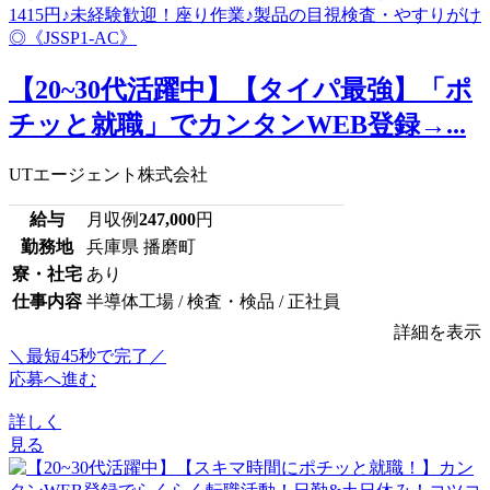
【20~30代活躍中】【タイパ最強】「ポ
チッと就職」でカンタンWEB登録→...
UTエージェント株式会社
給与
月収例
247,000
円
勤務地
兵庫県 播磨町
寮・社宅
あり
仕事内容
半導体工場 / 検査・検品 / 正社員
詳細を表示
＼最短45秒で完了／
応募へ進む
詳しく
見る