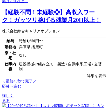
【経験不問！未経験◎】高収入ワー
ク！ガッツリ稼げる残業月20H以上！
株式会社綜合キャリアオプション
給与
時給
1,650
円〜
勤務地
兵庫県 播磨町
寮・社
なし
宅
仕事内
建設機械の組み立て・製造 / 自動車系工場 / 交替
容
制
詳細を表示
＼最短45秒で完了／
応募へ進む
詳しく
見る