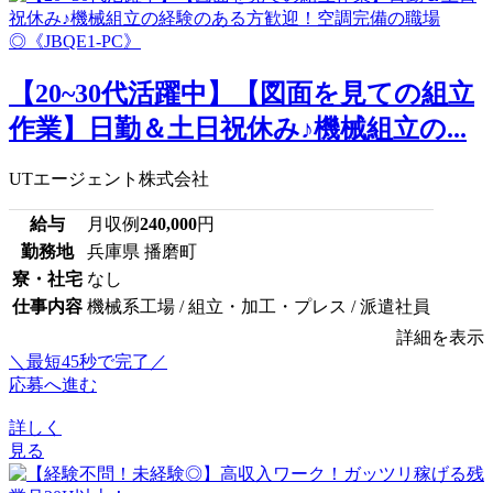
【20~30代活躍中】【図面を見ての組立
作業】日勤＆土日祝休み♪機械組立の...
UTエージェント株式会社
給与
月収例
240,000
円
勤務地
兵庫県 播磨町
寮・社宅
なし
仕事内容
機械系工場 / 組立・加工・プレス / 派遣社員
詳細を表示
＼最短45秒で完了／
応募へ進む
詳しく
見る