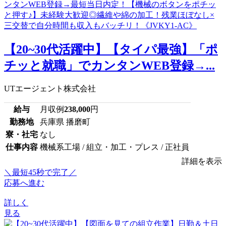
【20~30代活躍中】【タイパ最強】「ポ
チッと就職」でカンタンWEB登録→...
UTエージェント株式会社
給与
月収例
238,000
円
勤務地
兵庫県 播磨町
寮・社宅
なし
仕事内容
機械系工場 / 組立・加工・プレス / 正社員
詳細を表示
＼最短45秒で完了／
応募へ進む
詳しく
見る