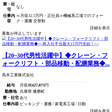
寮・社
なし
宅
仕事内
≪月収32.5万円・正社員≫機械系工場でのフォー
容
ク・運搬 交替制
詳細を表示
募集が停止しています
【20~30代男性活躍中】◆クレーン・フ
ォークリフト・部品移動・配膳業務◆...
高木工業株式会社
給与
月収例
427,875
円
勤務地
兵庫県 播磨町
寮・社宅
あり
仕事内容
ピッキング・運搬 / 家電系工場 / 日勤
詳細を表示