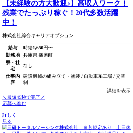
【未経験の方大歓迎♪】高収入ワーク！
残業でたっぷり稼ぐ！20代多数活躍
中！
株式会社綜合キャリアオプション
給与
時給
1,650
円〜
勤務地
兵庫県 播磨町
寮・社
なし
宅
仕事内
建設機械の組み立て・塗装 / 自動車系工場 / 交替
容
制
詳細を表示
＼最短45秒で完了／
応募へ進む
詳しく
見る