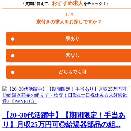
おすすめ求人
\ 質問に答えて、
をチェック！ /
1 / 4
寮付きの求人をお探しですか？
寮あり
寮なし
どちらでも可
【20~30代活躍中】【期間限定！手当あ
り】月収25万円可◎給湯器部品の組...