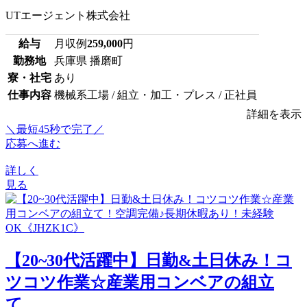
UTエージェント株式会社
給与
月収例
259,000
円
勤務地
兵庫県 播磨町
寮・社宅
あり
仕事内容
機械系工場 / 組立・加工・プレス / 正社員
詳細を表示
＼最短45秒で完了／
応募へ進む
詳しく
見る
【20~30代活躍中】日勤&土日休み！コ
ツコツ作業☆産業用コンベアの組立
て...