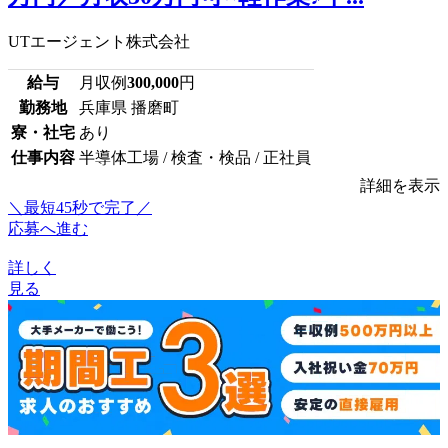
UTエージェント株式会社
給与
月収例
300,000
円
勤務地
兵庫県 播磨町
寮・社宅
あり
仕事内容
半導体工場 / 検査・検品 / 正社員
詳細を表示
＼最短45秒で完了／
応募へ進む
詳しく
見る