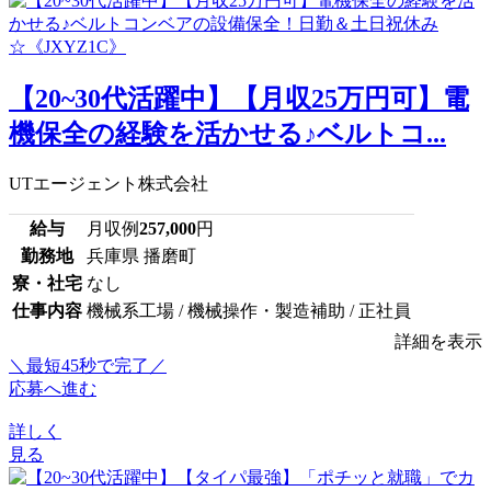
【20~30代活躍中】【月収25万円可】電
機保全の経験を活かせる♪ベルトコ...
UTエージェント株式会社
給与
月収例
257,000
円
勤務地
兵庫県 播磨町
寮・社宅
なし
仕事内容
機械系工場 / 機械操作・製造補助 / 正社員
詳細を表示
＼最短45秒で完了／
応募へ進む
詳しく
見る