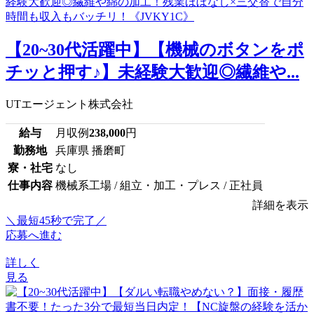
【20~30代活躍中】【機械のボタンをポ
チッと押す♪】未経験大歓迎◎繊維や...
UTエージェント株式会社
給与
月収例
238,000
円
勤務地
兵庫県 播磨町
寮・社宅
なし
仕事内容
機械系工場 / 組立・加工・プレス / 正社員
詳細を表示
＼最短45秒で完了／
応募へ進む
詳しく
見る