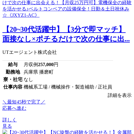
【20~30代活躍中】【3分で即マッチ】
面接なし×ポチるだけで次の仕事に出...
UTエージェント株式会社
給与
月収例
257,000
円
勤務地
兵庫県 播磨町
寮・社宅
なし
仕事内容
機械系工場 / 機械操作・製造補助 / 正社員
詳細を表示
＼最短45秒で完了／
応募へ進む
詳しく
見る