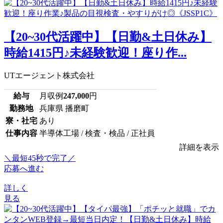
【20~30代活躍中】【日勤&土日休み】
時給1415円♪未経験歓迎！座り作...
UTエージェント株式会社
給与
月収例
247,000
円
勤務地
兵庫県 播磨町
寮・社宅
あり
仕事内容
半導体工場 / 検査・検品 / 正社員
詳細を表示
＼最短45秒で完了／
応募へ進む
詳しく
見る