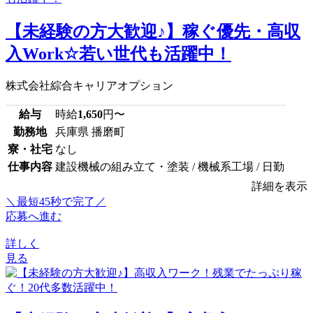
【未経験の方大歓迎♪】稼ぐ優先・高収
入Work☆若い世代も活躍中！
株式会社綜合キャリアオプション
給与
時給
1,650
円〜
勤務地
兵庫県 播磨町
寮・社宅
なし
仕事内容
建設機械の組み立て・塗装 / 機械系工場 / 日勤
詳細を表示
＼最短45秒で完了／
応募へ進む
詳しく
見る