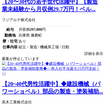
【20〜30代の若手世代活躍中】【製造
業未経験から月収例29.7万円！ベル...
フジアルテ株式会社
給与
月収例
297,000
円
勤務地
兵庫県 播磨町
寮・社宅
あり
仕事内容
組立・製造 / 機械系工場 / 日勤
詳細を表示
募集が停止しています
【20~40代男性活躍中】◆建設機械（パ
ワーショベル）部品の製造・塗装補助...
高木工業株式会社