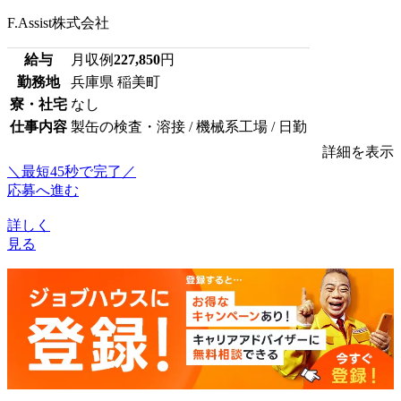
F.Assist株式会社
給与
月収例
227,850
円
勤務地
兵庫県 稲美町
寮・社宅
なし
仕事内容
製缶の検査・溶接 / 機械系工場 / 日勤
詳細を表示
＼最短45秒で完了／
応募へ進む
詳しく
見る