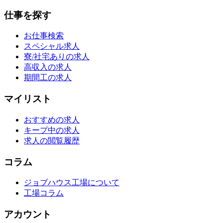
仕事を探す
お仕事検索
スペシャル求人
寮/社宅ありの求人
高収入の求人
期間工の求人
マイリスト
おすすめの求人
キープ中の求人
求人の閲覧履歴
コラム
ジョブハウス工場について
工場コラム
アカウント