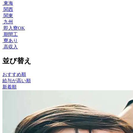
東海
関西
関東
九州
即入寮OK
期間工
寮あり
高収入
並び替え
おすすめ順
給与が高い順
新着順