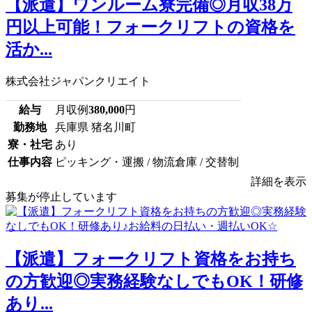
【派遣】ワンルーム寮完備◎月収38万
円以上可能！フォークリフトの資格を
活か...
株式会社ジャパンクリエイト
給与
月収例
380,000
円
勤務地
兵庫県 猪名川町
寮・社宅
あり
仕事内容
ピッキング・運搬 / 物流倉庫 / 交替制
詳細を表示
募集が停止しています
【派遣】フォークリフト資格をお持ち
の方歓迎◎実務経験なしでもOK！研修
あり...