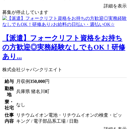
詳細を表示
募集が停止しています
【派遣】フォークリフト資格をお持ち
の方歓迎◎実務経験なしでもOK！研修
あり...
株式会社ジャパンクリエイト
給与
月収例
350,000
円
勤務
兵庫県 猪名川町
地
寮・
なし
社宅
仕事
リチウムイオン電池・リチウムイオンの検査・ピッ
内容
キング / 電子部品系工場 / 日勤