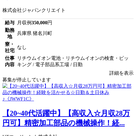
株式会社ジャパンクリエイト
給与
月収例
350,000
円
勤務
兵庫県 猪名川町
地
寮・
なし
社宅
仕事
リチウムイオン電池・リチウムイオンの検査・ピッ
内容
キング / 電子部品系工場 / 日勤
詳細を表示
募集が停止しています
【20~40代活躍中】【高収入☆月収28万
円可】精密加工部品の機械操作！経...