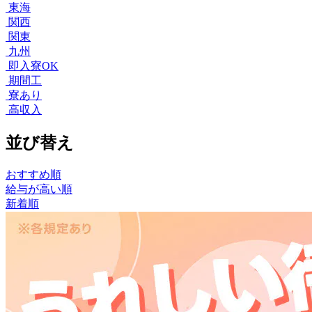
東海
関西
関東
九州
即入寮OK
期間工
寮あり
高収入
並び替え
おすすめ順
給与が高い順
新着順