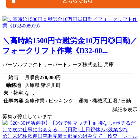
どちらでも可
＼高時給1500円☆慰労金10万円◎日勤／
フォークリフト作業《D32-00...
パーソルファクトリーパートナーズ株式会社 兵庫
給与
月収例
270,000
円
勤務地
兵庫県 猪名川町
寮・社宅
なし
仕事内容
倉庫作業 / ピッキング・運搬 / 機械系工場 / 日勤
詳細を表示
募集が停止しています