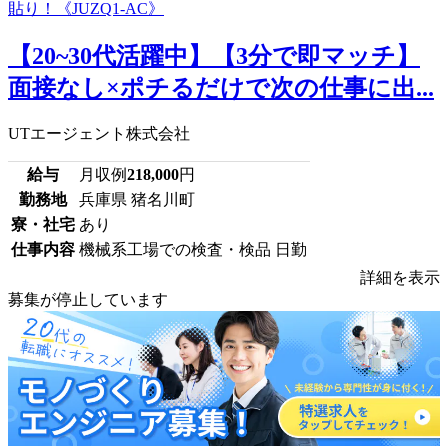
【20~30代活躍中】【3分で即マッチ】
面接なし×ポチるだけで次の仕事に出...
UTエージェント株式会社
給与
月収例
218,000
円
勤務地
兵庫県 猪名川町
寮・社宅
あり
仕事内容
機械系工場での検査・検品 日勤
詳細を表示
募集が停止しています