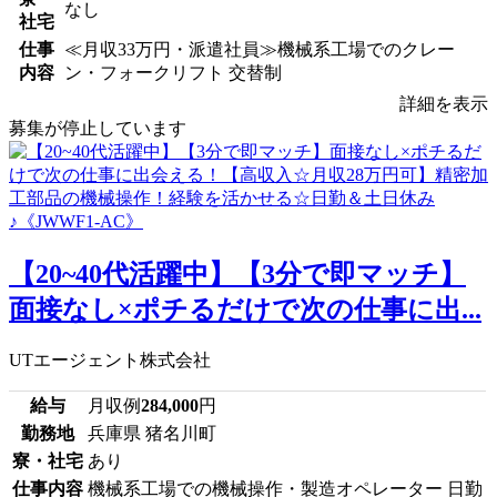
なし
社宅
仕事
≪月収33万円・派遣社員≫機械系工場でのクレー
内容
ン・フォークリフト 交替制
詳細を表示
募集が停止しています
【20~40代活躍中】【3分で即マッチ】
面接なし×ポチるだけで次の仕事に出...
UTエージェント株式会社
給与
月収例
284,000
円
勤務地
兵庫県 猪名川町
寮・社宅
あり
仕事内容
機械系工場での機械操作・製造オペレーター 日勤