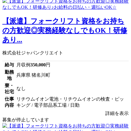
【派遣】フォークリフト資格をお持ち
の方歓迎◎実務経験なしでもOK！研修
あり...
株式会社ジャパンクリエイト
給与
月収例
350,000
円
勤務
兵庫県 猪名川町
地
寮・
なし
社宅
仕事
リチウムイオン電池・リチウムイオンの検査・ピッ
内容
キング / 電子部品系工場 / 日勤
詳細を表示
募集が停止しています