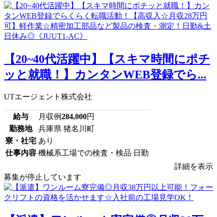
【20~40代活躍中】【スキマ時間にポチ
ッと就職！】カンタンWEB登録でら...
UTエージェント株式会社
給与
月収例
284,000
円
勤務地
兵庫県 猪名川町
寮・社宅
あり
仕事内容
機械系工場での検査・検品 日勤
詳細を表示
募集が停止しています