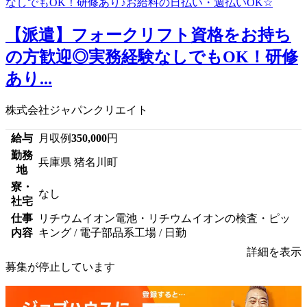
【派遣】フォークリフト資格をお持ち
の方歓迎◎実務経験なしでもOK！研修
あり...
株式会社ジャパンクリエイト
給与
月収例
350,000
円
勤務
兵庫県 猪名川町
地
寮・
なし
社宅
仕事
リチウムイオン電池・リチウムイオンの検査・ピッ
内容
キング / 電子部品系工場 / 日勤
詳細を表示
募集が停止しています