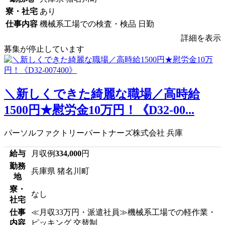
寮・社宅
あり
仕事内容
機械系工場での検査・検品 日勤
詳細を表示
募集が停止しています
＼新しくできた綺麗な職場／高時給
1500円★慰労金10万円！《D32-00...
パーソルファクトリーパートナーズ株式会社 兵庫
給与
月収例
334,000
円
勤務
兵庫県 猪名川町
地
寮・
なし
社宅
仕事
≪月収33万円・派遣社員≫機械系工場での軽作業・
内容
ピッキング 交替制