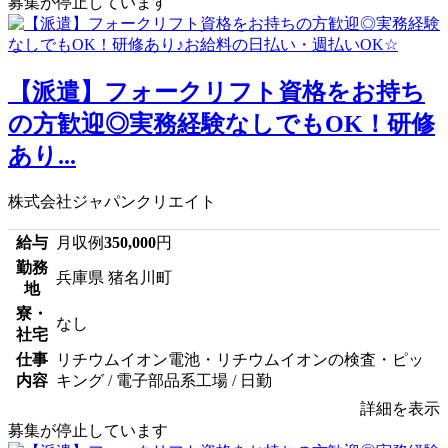
募集が停止しています
【派遣】フォークリフト資格をお持ち
の方歓迎◎実務経験なしでもOK！研修
あり...
株式会社ジャパンクリエイト
給与
月収例
350,000
円
勤務
兵庫県 猪名川町
地
寮・
なし
社宅
仕事
リチウムイオン電池・リチウムイオンの検査・ピッ
内容
キング / 電子部品系工場 / 日勤
詳細を表示
募集が停止しています