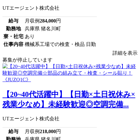
UTエージェント株式会社
給与
月収例
284,000
円
勤務地
兵庫県 猪名川町
寮・社宅
あり
仕事内容
機械系工場での検査・検品 日勤
詳細を表示
募集が停止しています
【20~40代活躍中】【日勤×土日祝休み×
残業少なめ】未経験歓迎◎空調完備...
UTエージェント株式会社
給与
月収例
218,000
円
勤務地
兵庫県 猪名川町