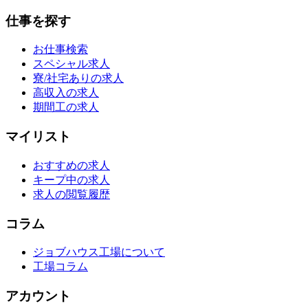
仕事を探す
お仕事検索
スペシャル求人
寮/社宅ありの求人
高収入の求人
期間工の求人
マイリスト
おすすめの求人
キープ中の求人
求人の閲覧履歴
コラム
ジョブハウス工場について
工場コラム
アカウント