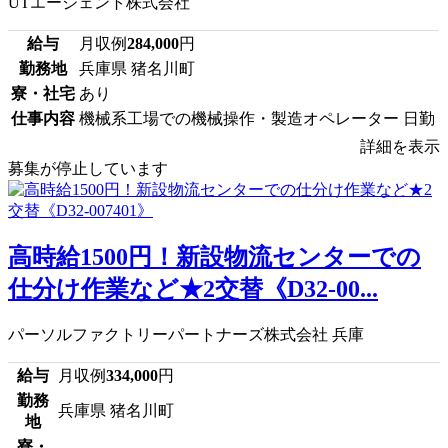
UTエージェント株式会社
給与
月収例
284,000
円
勤務地
兵庫県 猪名川町
寮・社宅
あり
仕事内容
機械系工場での機械操作・製造オペレーター 日勤
詳細を表示
募集が停止しています
高時給1500円！新設物流センターでの
仕分け作業など★2交替《D32-00...
パーソルファクトリーパートナーズ株式会社 兵庫
給与
月収例
334,000
円
勤務
兵庫県 猪名川町
地
寮・