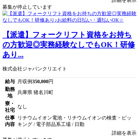
詳細を表示
募集が停止しています
【派遣】フォークリフト資格をお持ち
の方歓迎◎実務経験なしでもOK！研修
あり...
株式会社ジャパンクリエイト
給与
月収例
350,000
円
勤務
兵庫県 猪名川町
地
寮・
なし
社宅
仕事
リチウムイオン電池・リチウムイオンの検査・ピッ
内容
キング / 電子部品系工場 / 日勤
詳細を表示