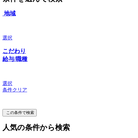
地域
選択
こだわり
給与/職種
選択
条件クリア
この条件で検索
人気の条件から検索