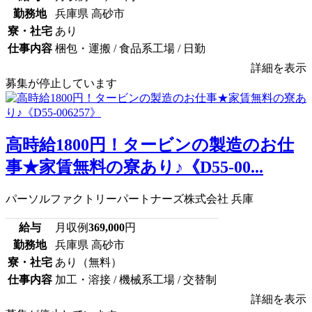
勤務地
兵庫県 高砂市
寮・社宅
あり
仕事内容
梱包・運搬 / 食品系工場 / 日勤
詳細を表示
募集が停止しています
高時給1800円！タービンの製造のお仕
事★家賃無料の寮あり♪《D55-00...
パーソルファクトリーパートナーズ株式会社 兵庫
給与
月収例
369,000
円
勤務地
兵庫県 高砂市
寮・社宅
あり（無料）
仕事内容
加工・溶接 / 機械系工場 / 交替制
詳細を表示