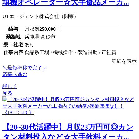
填機オペレーター☆大手食品メーカ...
UTエージェント株式会社（関東）
給与
月収例
250,000
円
勤務地
兵庫県 高砂市
寮・社宅
あり
仕事内容
食品系工場 / 機械操作・製造補助 / 正社員
詳細を表示
＼最短45秒で完了／
応募へ進む
詳しく
見る
【20~30代活躍中】月収23万円可◎カン
タン材料投入など☆大手飲料メーカ...