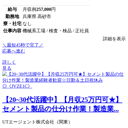
給与
月収例
257,000
円
勤務地
兵庫県 高砂市
寮・社宅
なし
仕事内容
機械系工場 / 検査・検品 / 正社員
詳細を表示
＼最短45秒で完了／
応募へ進む
詳しく
見る
【20~30代活躍中】【月収25万円可★】
セメント製品の仕分け作業！製造業...
UTエージェント株式会社（関東）