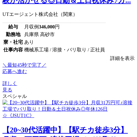
験が活かせる◎日勤＆土日祝休み♪ガ...
UTエージェント株式会社（関東）
給与
月収例
346,000
円
勤務地
兵庫県 高砂市
寮・社宅
あり
仕事内容
機械系工場 / 溶接・バリ取り / 正社員
詳細を表示
＼最短45秒で完了／
応募へ進む
詳しく
見る
スペシャル
【20~30代活躍中】【駅チカ徒歩3分】