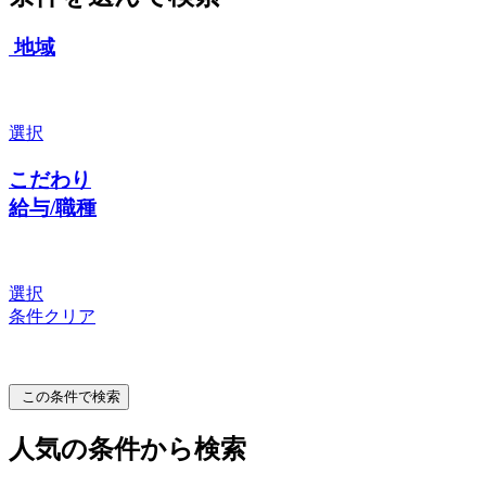
地域
選択
こだわり
給与/職種
選択
条件クリア
この条件で検索
人気の条件から検索