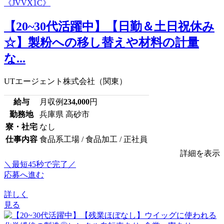
【20~30代活躍中】【日勤＆土日祝休み
☆】製粉への移し替えや材料の計量
な...
UTエージェント株式会社（関東）
給与
月収例
234,000
円
勤務地
兵庫県 高砂市
寮・社宅
なし
仕事内容
食品系工場 / 食品加工 / 正社員
詳細を表示
＼最短45秒で完了／
応募へ進む
詳しく
見る