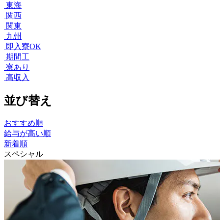
東海
関西
関東
九州
即入寮OK
期間工
寮あり
高収入
並び替え
おすすめ順
給与が高い順
新着順
スペシャル