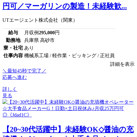
円可／マーガリンの製造！未経験歓...
UTエージェント株式会社（関東）
給与
月収例
295,000
円
勤務地
兵庫県 高砂市
寮・社宅
あり
仕事内容
機械系工場 / 軽作業・ピッキング / 正社員
詳細を表示
＼最短45秒で完了／
応募へ進む
詳しく
見る
【20~30代活躍中】未経験OK◇醤油の充