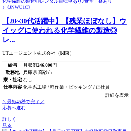
【20~30代活躍中】【残業ほぼなし】ウ
イッグに使われる化学繊維の製造◎
レ...
UTエージェント株式会社（関東）
給与
月収例
246,000
円
勤務地
兵庫県 高砂市
寮・社宅
なし
仕事内容
化学系工場 / 軽作業・ピッキング / 正社員
詳細を表示
＼最短45秒で完了／
応募へ進む
詳しく
見る