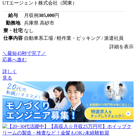
UTエージェント株式会社（関東）
給与
月収例
305,000
円
勤務地
兵庫県 高砂市
寮・社宅
なし
仕事内容
自動車系工場 / 軽作業・ピッキング / 派遣社員
詳細を表示
＼最短45秒で完了／
応募へ進む
詳しく
見る