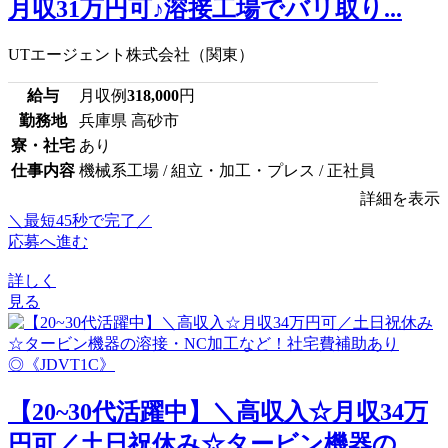
月収31万円可♪溶接工場でバリ取り...
UTエージェント株式会社（関東）
給与
月収例
318,000
円
勤務地
兵庫県 高砂市
寮・社宅
あり
仕事内容
機械系工場 / 組立・加工・プレス / 正社員
詳細を表示
＼最短45秒で完了／
応募へ進む
詳しく
見る
【20~30代活躍中】＼高収入☆月収34万
円可／土日祝休み☆タービン機器の...