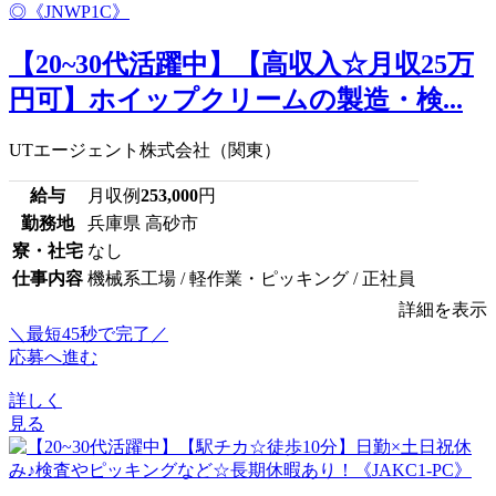
【20~30代活躍中】【高収入☆月収25万
円可】ホイップクリームの製造・検...
UTエージェント株式会社（関東）
給与
月収例
253,000
円
勤務地
兵庫県 高砂市
寮・社宅
なし
仕事内容
機械系工場 / 軽作業・ピッキング / 正社員
詳細を表示
＼最短45秒で完了／
応募へ進む
詳しく
見る