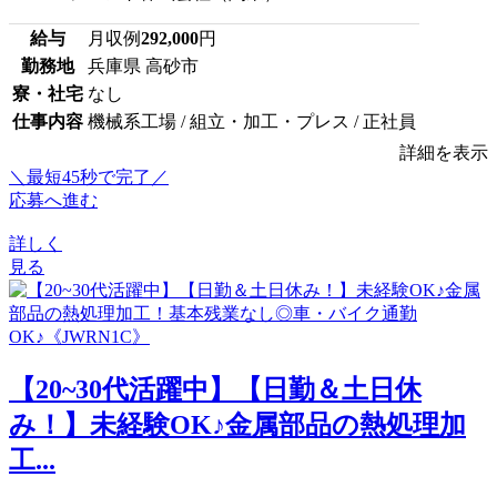
給与
月収例
292,000
円
勤務地
兵庫県 高砂市
寮・社宅
なし
仕事内容
機械系工場 / 組立・加工・プレス / 正社員
詳細を表示
＼最短45秒で完了／
応募へ進む
詳しく
見る
【20~30代活躍中】【日勤＆土日休
み！】未経験OK♪金属部品の熱処理加
工...