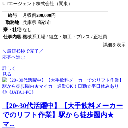
UTエージェント株式会社（関東）
給与
月収例
200,000
円
勤務地
兵庫県 高砂市
寮・社宅
なし
仕事内容
機械系工場 / 組立・加工・プレス / 正社員
詳細を表示
＼最短45秒で完了／
応募へ進む
詳しく
見る
【20~30代活躍中】【大手飲料メーカー
でのリフト作業】駅から徒歩圏内★
マ...