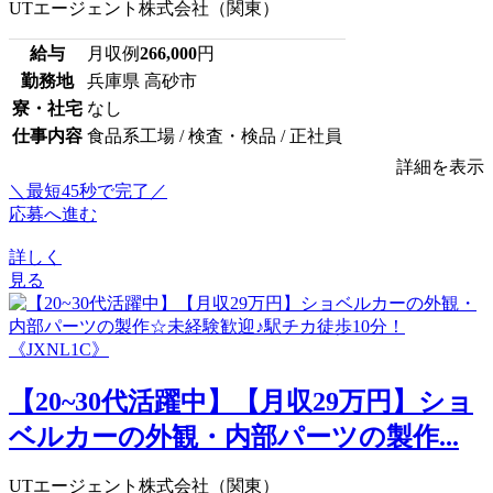
UTエージェント株式会社（関東）
給与
月収例
266,000
円
勤務地
兵庫県 高砂市
寮・社宅
なし
仕事内容
食品系工場 / 検査・検品 / 正社員
詳細を表示
＼最短45秒で完了／
応募へ進む
詳しく
見る
【20~30代活躍中】【月収29万円】ショ
ベルカーの外観・内部パーツの製作...
UTエージェント株式会社（関東）