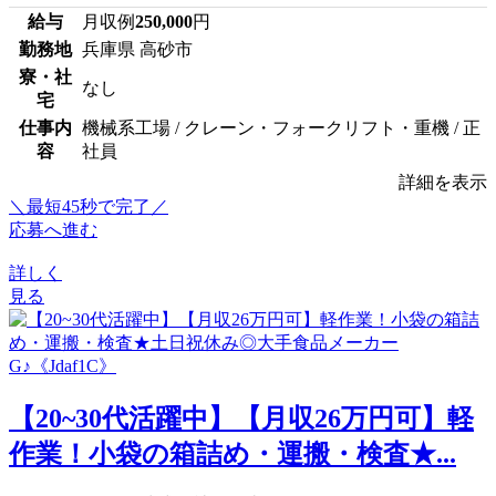
給与
月収例
250,000
円
勤務地
兵庫県 高砂市
寮・社
なし
宅
仕事内
機械系工場 / クレーン・フォークリフト・重機 / 正
容
社員
詳細を表示
＼最短45秒で完了／
応募へ進む
詳しく
見る
【20~30代活躍中】【月収26万円可】軽
作業！小袋の箱詰め・運搬・検査★...