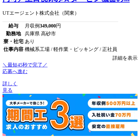
UTエージェント株式会社（関東）
給与
月収例
349,000
円
勤務地
兵庫県 高砂市
寮・社宅
あり
仕事内容
機械系工場 / 軽作業・ピッキング / 正社員
詳細を表示
＼最短45秒で完了／
応募へ進む
詳しく
見る