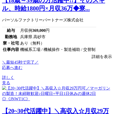
【18歳～39歳の方活躍中!!】そのスキ
ル、時給1800円×月収36万◆寮...
パーソルファクトリーパートナーズ株式会社
給与
月収例
369,000
円
勤務地
兵庫県 高砂市
寮・社宅
あり（無料）
仕事内容
機械系工場 / 機械操作・製造補助 / 交替制
詳細を表示
＼最短45秒で完了／
応募へ進む
詳しく
見る
【20~30代活躍中】＼高収入☆月収29万