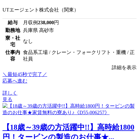
UTエージェント株式会社（関東）
給与
月収例
238,000
円
勤務地
兵庫県 高砂市
寮・社
なし
宅
仕事内
食品系工場 / クレーン・フォークリフト・重機 / 正
容
社員
詳細を表示
＼最短45秒で完了／
応募へ進む
詳しく
見る
【18歳～39歳の方活躍中!!】高時給1800
円！タービンの製造のお仕事★...