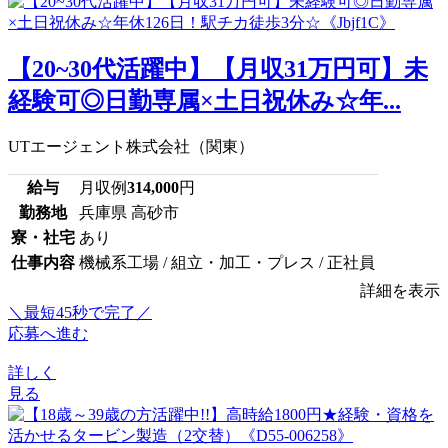
【20~30代活躍中】【月収31万円可】未
経験可◎日勤専属×土日祝休み☆年...
UTエージェント株式会社（関東）
給与
月収例
314,000
円
勤務地
兵庫県 高砂市
寮・社宅
あり
仕事内容
機械系工場 / 組立・加工・プレス / 正社員
詳細を表示
＼最短45秒で完了／
応募へ進む
詳しく
見る