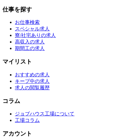
仕事を探す
お仕事検索
スペシャル求人
寮/社宅ありの求人
高収入の求人
期間工の求人
マイリスト
おすすめの求人
キープ中の求人
求人の閲覧履歴
コラム
ジョブハウス工場について
工場コラム
アカウント