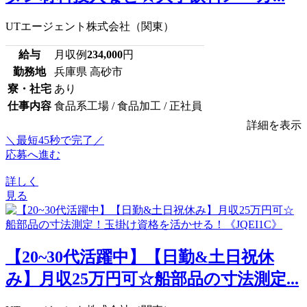
UTエージェント株式会社（関東）
給与
月収例
234,000
円
勤務地
兵庫県 高砂市
寮・社宅
あり
仕事内容
食品系工場 / 食品加工 / 正社員
詳細を表示
＼最短45秒で完了／
応募へ進む
詳しく
見る
【20~30代活躍中】【日勤&土日祝休
み】月収25万円可☆船部品の寸法測定...