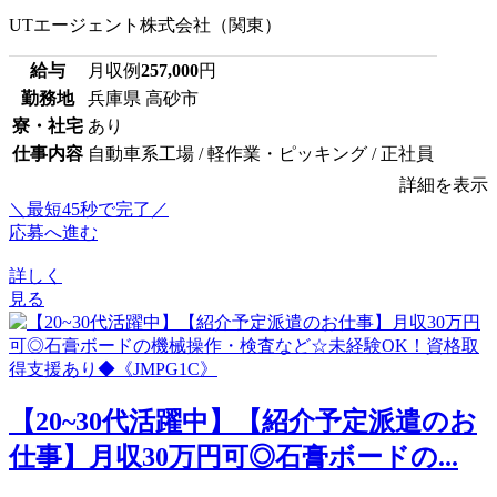
UTエージェント株式会社（関東）
給与
月収例
257,000
円
勤務地
兵庫県 高砂市
寮・社宅
あり
仕事内容
自動車系工場 / 軽作業・ピッキング / 正社員
詳細を表示
＼最短45秒で完了／
応募へ進む
詳しく
見る
【20~30代活躍中】【紹介予定派遣のお
仕事】月収30万円可◎石膏ボードの...