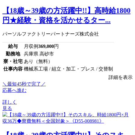
【18歳～39歳の方活躍中!!】高時給1800
円★経験・資格を活かせるター...
パーソルファクトリーパートナーズ株式会社
給与
月収例
369,000
円
勤務地
兵庫県 高砂市
寮・社宅
あり（無料）
仕事内容
機械系工場 / 組立・加工・プレス / 交替制
詳細を表示
＼最短45秒で完了／
応募へ進む
詳しく
見る