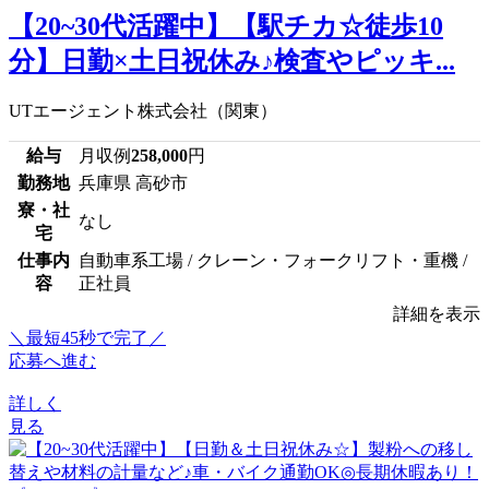
【20~30代活躍中】【駅チカ☆徒歩10
分】日勤×土日祝休み♪検査やピッキ...
UTエージェント株式会社（関東）
給与
月収例
258,000
円
勤務地
兵庫県 高砂市
寮・社
なし
宅
仕事内
自動車系工場 / クレーン・フォークリフト・重機 /
容
正社員
詳細を表示
＼最短45秒で完了／
応募へ進む
詳しく
見る