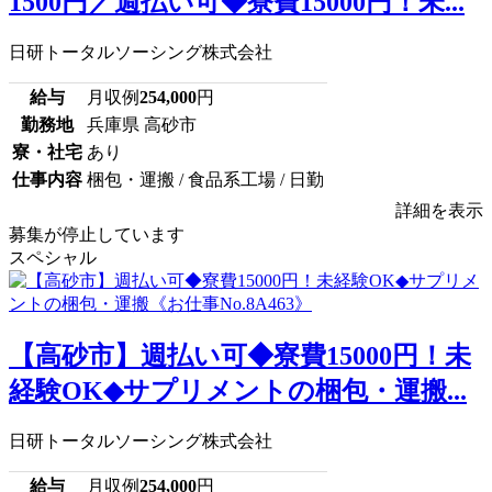
1500円／週払い可◆寮費15000円！未...
日研トータルソーシング株式会社
給与
月収例
254,000
円
勤務地
兵庫県 高砂市
寮・社宅
あり
仕事内容
梱包・運搬 / 食品系工場 / 日勤
詳細を表示
募集が停止しています
スペシャル
【高砂市】週払い可◆寮費15000円！未
経験OK◆サプリメントの梱包・運搬...
日研トータルソーシング株式会社
給与
月収例
254,000
円