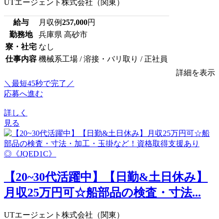
UTエージェント株式会社（関東）
給与
月収例
257,000
円
勤務地
兵庫県 高砂市
寮・社宅
なし
仕事内容
機械系工場 / 溶接・バリ取り / 正社員
詳細を表示
＼最短45秒で完了／
応募へ進む
詳しく
見る
【20~30代活躍中】【日勤&土日休み】
月収25万円可☆船部品の検査・寸法...
UTエージェント株式会社（関東）