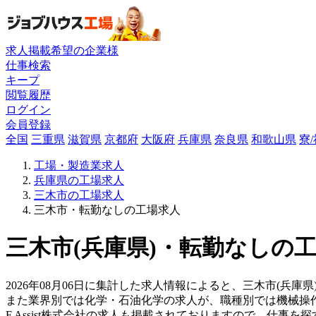
求人掲載希望の企業様
仕事検索
キープ
閲覧履歴
ログイン
会員登録
全国
三重県
滋賀県
京都府
大阪府
兵庫県
奈良県
和歌山県
寮
工場・製造業求人
兵庫県の工場求人
三木市の工場求人
三木市・転勤なしの工場求人
三木市(兵庫県)・転勤なしの工
2026年08月06日に集計した求人情報によると、三木市(兵庫県
また業界別では化学・石油化学の求人が、職種別では機械操
F.Assist株式会社の求人も掲載されておりますので、仕事