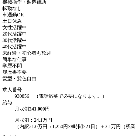
機械操作・製造補助
転勤なし
車通勤OK
土日休み
女性活躍中
20代活躍中
30代活躍中
40代活躍中
未経験・初心者も歓迎
簡単な仕事
学歴不問
履歴書不要
髪型・髪色自由
求人番号
930856 （電話応募で必要になります。）
給与
月収例
241,000
円
月収例：24.1万円
（内訳21.0万円（1,250円×8時間×21日）＋3.1万円（残