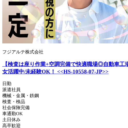
フジアルテ株式会社
【検査は座り作業+空調完備で快適職場◎自動車工場に
女活躍中/未経験OK！ <<HS-10558-07-JP>>
日勤
派遣社員
機械・金属・鉄鋼
検査・検品
社会保険完備
車通勤OK
土日休み
高卒歓迎