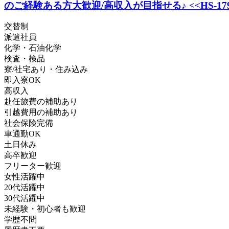
のご経験ある方大歓迎/高収入が目指せる♪ <<HS-17982
交替制
派遣社員
化学・石油化学
検査・検品
寮/社宅あり・住み込み
即入寮OK
高収入
赴任旅費の補助あり
引越費用の補助あり
社会保険完備
車通勤OK
土日休み
高卒歓迎
フリーター歓迎
女性活躍中
20代活躍中
30代活躍中
未経験・初心者も歓迎
学歴不問