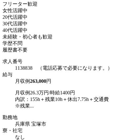
フリーター歓迎
女性活躍中
20代活躍中
30代活躍中
40代活躍中
未経験・初心者も歓迎
学歴不問
履歴書不要
求人番号
1138838 （電話応募で必要になります。）
給与
月収例
263,000
円
月収例26.3万円/時給1400円
内訳：155h＋残業10h＋休出7.75h＋交通費
※残業...
勤務地
兵庫県 宝塚市
寮・社宅
なし