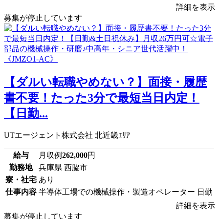
詳細を表示
募集が停止しています
【ダルい転職やめない？】面接・履歴
書不要！たった3分で最短当日内定！
【日勤...
UTエージェント株式会社 北近畿ｴﾘｱ
給与
月収例
262,000
円
勤務地
兵庫県 西脇市
寮・社宅
あり
仕事内容
半導体工場での機械操作・製造オペレーター 日勤
詳細を表示
募集が停止しています