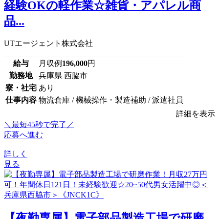
経験OKの軽作業☆雑貨・アパレル商
品...
UTエージェント株式会社
給与
月収例
196,000
円
勤務地
兵庫県 西脇市
寮・社宅
あり
仕事内容
物流倉庫 / 機械操作・製造補助 / 派遣社員
詳細を表示
＼最短45秒で完了／
応募へ進む
詳しく
見る
【夜勤専属】電子部品製造工場で研磨