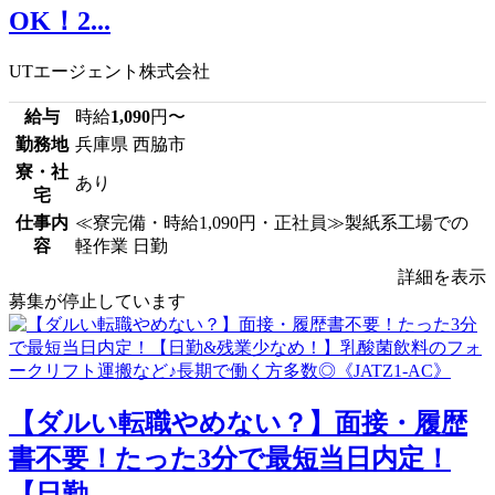
OK！2...
UTエージェント株式会社
給与
時給
1,090
円〜
勤務地
兵庫県 西脇市
寮・社
あり
宅
仕事内
≪寮完備・時給1,090円・正社員≫製紙系工場での
容
軽作業 日勤
詳細を表示
募集が停止しています
【ダルい転職やめない？】面接・履歴
書不要！たった3分で最短当日内定！
【日勤...