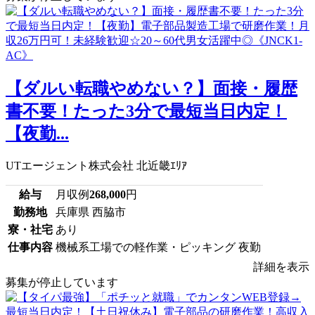
【ダルい転職やめない？】面接・履歴
書不要！たった3分で最短当日内定！
【夜勤...
UTエージェント株式会社 北近畿ｴﾘｱ
給与
月収例
268,000
円
勤務地
兵庫県 西脇市
寮・社宅
あり
仕事内容
機械系工場での軽作業・ピッキング 夜勤
詳細を表示
募集が停止しています