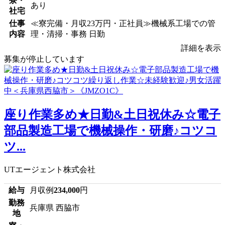
寮・
あり
社宅
仕事
≪寮完備・月収23万円・正社員≫機械系工場での管
内容
理・清掃・事務 日勤
詳細を表示
募集が停止しています
座り作業多め★日勤&土日祝休み☆電子
部品製造工場で機械操作・研磨♪コツコ
ツ...
UTエージェント株式会社
給与
月収例
234,000
円
勤務
兵庫県 西脇市
地