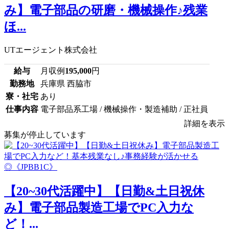
み】電子部品の研磨・機械操作♪残業
ほ...
UTエージェント株式会社
給与
月収例
195,000
円
勤務地
兵庫県 西脇市
寮・社宅
あり
仕事内容
電子部品系工場 / 機械操作・製造補助 / 正社員
詳細を表示
募集が停止しています
【20~30代活躍中】【日勤&土日祝休
み】電子部品製造工場でPC入力な
ど！...