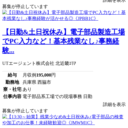
詳細を表示
募集が停止しています
【日勤&土日祝休み】電子部品製造工場
でPC入力など！基本残業なし♪事務経
験...
UTエージェント株式会社 北近畿ｴﾘｱ
給与
月収例
195,000
円
勤務地
兵庫県 西脇市
寮・社宅
あり
仕事内容
電子部品系工場での現場事務 日勤
詳細を表示
募集が停止しています