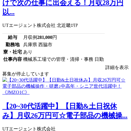
けで次の仕事に出会える！月収28万円
以...
UTエージェント株式会社 北近畿ｴﾘｱ
給与
月収例
281,000
円
勤務地
兵庫県 西脇市
寮・社宅
あり
仕事内容
機械系工場での管理・清掃・事務 日勤
詳細を表示
募集が停止しています
【20~30代活躍中】【日勤&土日祝休
み】月収26万円可☆電子部品の機械操...
UTエージェント株式会社