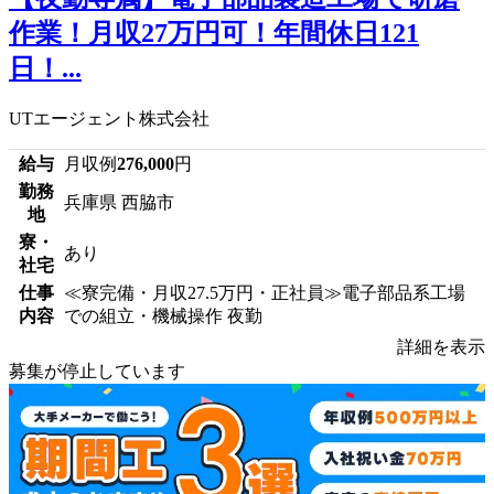
作業！月収27万円可！年間休日121
日！...
UTエージェント株式会社
給与
月収例
276,000
円
勤務
兵庫県 西脇市
地
寮・
あり
社宅
仕事
≪寮完備・月収27.5万円・正社員≫電子部品系工場
内容
での組立・機械操作 夜勤
詳細を表示
募集が停止しています