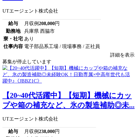
UTエージェント株式会社
給与
月収例
208,000
円
勤務地
兵庫県 西脇市
寮・社宅
あり
仕事内容
電子部品系工場 / 現場事務 / 正社員
詳細を表示
募集が停止しています
【20~40代活躍中】【短期】機械にカッ
プや箱の補充など、氷の製造補助◎未...
UTエージェント株式会社
給与
月収例
238,000
円