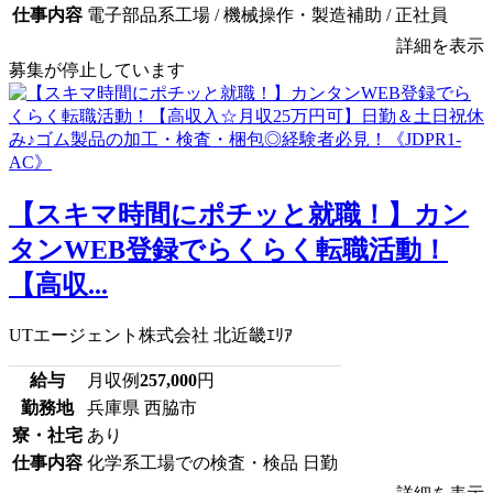
仕事内容
電子部品系工場 / 機械操作・製造補助 / 正社員
詳細を表示
募集が停止しています
【スキマ時間にポチッと就職！】カン
タンWEB登録でらくらく転職活動！
【高収...
UTエージェント株式会社 北近畿ｴﾘｱ
給与
月収例
257,000
円
勤務地
兵庫県 西脇市
寮・社宅
あり
仕事内容
化学系工場での検査・検品 日勤