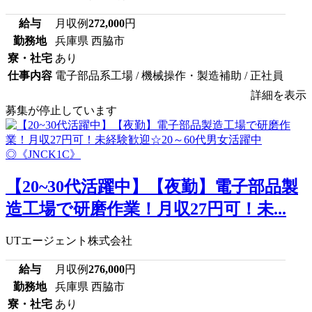
給与
月収例
272,000
円
勤務地
兵庫県 西脇市
寮・社宅
あり
仕事内容
電子部品系工場 / 機械操作・製造補助 / 正社員
詳細を表示
募集が停止しています
【20~30代活躍中】【夜勤】電子部品製
造工場で研磨作業！月収27円可！未...
UTエージェント株式会社
給与
月収例
276,000
円
勤務地
兵庫県 西脇市
寮・社宅
あり