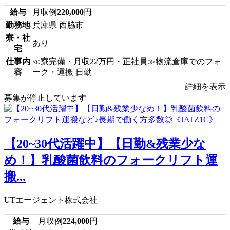
給与
月収例
220,000
円
勤務地
兵庫県 西脇市
寮・社
あり
宅
仕事内
≪寮完備・月収22万円・正社員≫物流倉庫でのフォ
容
ーク・運搬 日勤
詳細を表示
募集が停止しています
【20~30代活躍中】【日勤&残業少な
め！】乳酸菌飲料のフォークリフト運
搬...
UTエージェント株式会社
給与
月収例
224,000
円