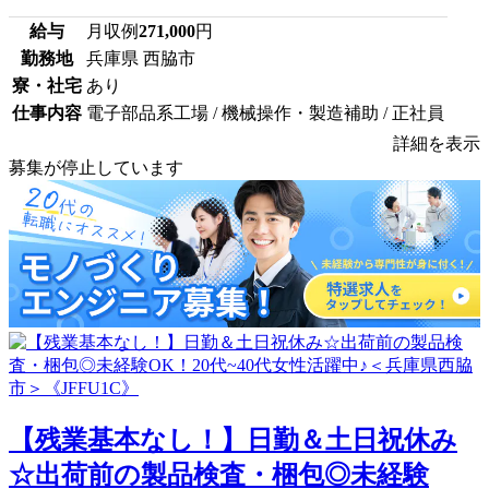
給与
月収例
271,000
円
勤務地
兵庫県 西脇市
寮・社宅
あり
仕事内容
電子部品系工場 / 機械操作・製造補助 / 正社員
詳細を表示
募集が停止しています
【残業基本なし！】日勤＆土日祝休み
☆出荷前の製品検査・梱包◎未経験