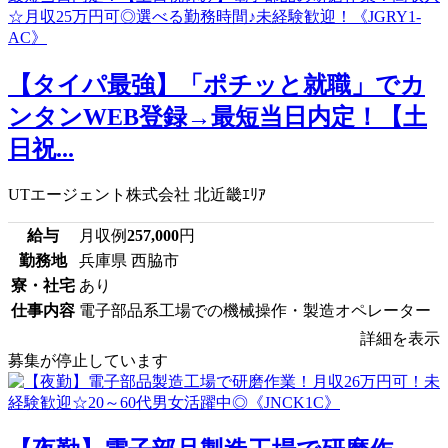
【タイパ最強】「ポチッと就職」でカ
ンタンWEB登録→最短当日内定！【土
日祝...
UTエージェント株式会社 北近畿ｴﾘｱ
給与
月収例
257,000
円
勤務地
兵庫県 西脇市
寮・社宅
あり
仕事内容
電子部品系工場での機械操作・製造オペレーター
詳細を表示
募集が停止しています