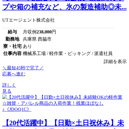
プや箱の補充など、氷の製造補助◎未...
UTエージェント株式会社
給与
月収例
238,000
円
勤務地
兵庫県 西脇市
寮・社宅
あり
仕事内容
機械系工場 / 軽作業・ピッキング / 派遣社員
詳細を表示
＼最短45秒で完了／
応募へ進む
詳しく
見る
【20代活躍中】【日勤×土日祝休み】未