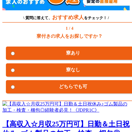
おすすめ求人
\ 質問に答えて、
をチェック！ /
1 / 4
寮付きの求人をお探しですか？
寮あり
寮なし
どちらでも可
【高収入☆月収25万円可】日勤＆土日祝