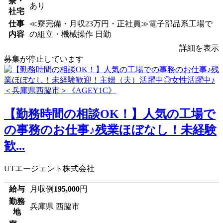
寮・
あり
社宅
仕事
≪寮完備・月収23万円・正社員≫電子部品系工場で
内容
の組立・機械操作 日勤
詳細を表示
募集が停止しています
【勤務時間の相談OK！】人気の工場で
の事務のお仕事♪残業ほぼなし！未経験
歓...
UTエージェント株式会社
給与
月収例
195,000
円
勤務
兵庫県 西脇市
地