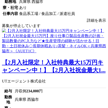
勤務地
兵庫県 西脇市
寮・社宅
あり
仕事内容
食品系工場 / 食品加工 / 派遣社員
詳細を表示
募集が停止しています
【2月入社限定！入社特典最大15万円キ
ャンペーン中！】【2月入社祝金最大1...
UTエージェント株式会社
給与
月収例
234,000
円
勤務
兵庫県 西脇市
地