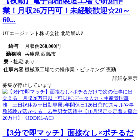
【夜勤】電子部品製造工場で研磨作
業！月収26万円可！未経験歓迎☆20～
60...
UTエージェント株式会社 北近畿ｴﾘｱ
給与
月収例
268,000
円
勤務地
兵庫県 西脇市
寮・社宅
あり
仕事内容
機械系工場での軽作業・ピッキング 夜勤
詳細を表示
募集が停止しています
【3分で即マッチ】面接なし×ポチるだ