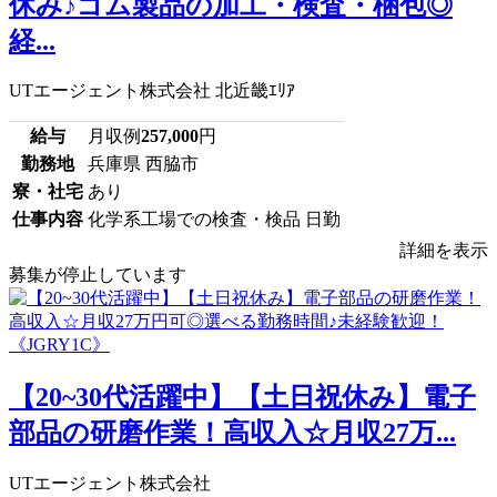
休み♪ゴム製品の加工・検査・梱包◎
経...
UTエージェント株式会社 北近畿ｴﾘｱ
給与
月収例
257,000
円
勤務地
兵庫県 西脇市
寮・社宅
あり
仕事内容
化学系工場での検査・検品 日勤
詳細を表示
募集が停止しています
【20~30代活躍中】【土日祝休み】電子
部品の研磨作業！高収入☆月収27万...
UTエージェント株式会社