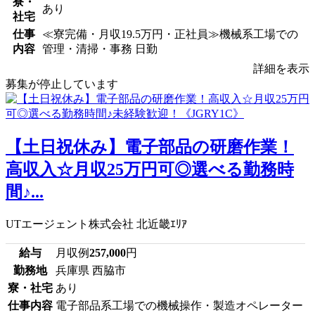
寮・
あり
社宅
仕事
≪寮完備・月収19.5万円・正社員≫機械系工場での
内容
管理・清掃・事務 日勤
詳細を表示
募集が停止しています
【土日祝休み】電子部品の研磨作業！
高収入☆月収25万円可◎選べる勤務時
間♪...
UTエージェント株式会社 北近畿ｴﾘｱ
給与
月収例
257,000
円
勤務地
兵庫県 西脇市
寮・社宅
あり
仕事内容
電子部品系工場での機械操作・製造オペレーター