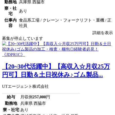
勤務地
兵庫県 西脇市
寮・社
あり
宅
仕事内
食品系工場 / クレーン・フォークリフト・重機 / 正
容
社員
詳細を表示
募集が停止しています
【20~30代活躍中】【高収入☆月収25万
円可】日勤＆土日祝休み♪ゴム製品...
UTエージェント株式会社
給与
月収例
257,000
円
勤務地
兵庫県 西脇市
寮・社宅
あり