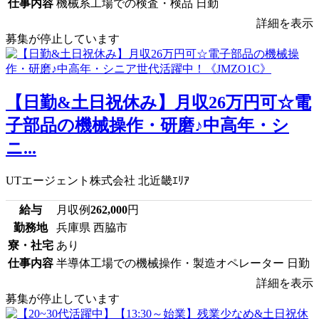
仕事内容
機械系工場での検査・検品 日勤
詳細を表示
募集が停止しています
【日勤&土日祝休み】月収26万円可☆電
子部品の機械操作・研磨♪中高年・シ
ニ...
UTエージェント株式会社 北近畿ｴﾘｱ
給与
月収例
262,000
円
勤務地
兵庫県 西脇市
寮・社宅
あり
仕事内容
半導体工場での機械操作・製造オペレーター 日勤
詳細を表示
募集が停止しています