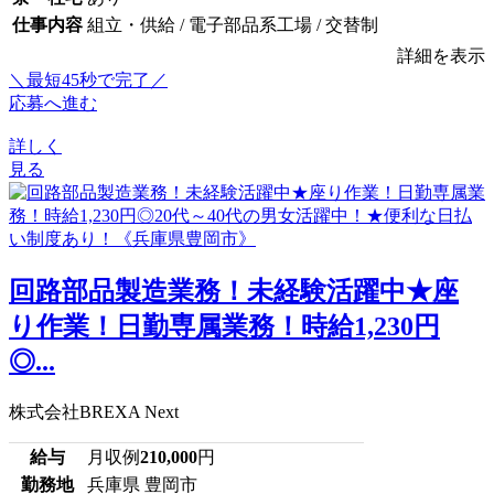
仕事内容
組立・供給 / 電子部品系工場 / 交替制
詳細を表示
＼最短45秒で完了／
応募へ進む
詳しく
見る
回路部品製造業務！未経験活躍中★座
り作業！日勤専属業務！時給1,230円
◎...
株式会社BREXA Next
給与
月収例
210,000
円
勤務地
兵庫県 豊岡市