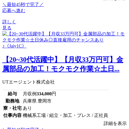
＼最短45秒で完了／
応募へ進む
詳しく
見る
【20~30代活躍中】【月収33万円可】金
属部品の加工！モクモク作業☆土日...
UTエージェント株式会社
給与
月収例
334,000
円
勤務地
兵庫県 豊岡市
寮・社宅
あり
仕事内容
機械系工場 / 組立・加工・プレス / 正社員
詳細を表示