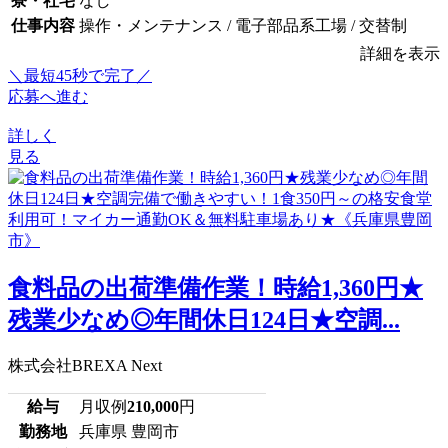
寮・社宅
なし
仕事内容
操作・メンテナンス / 電子部品系工場 / 交替制
詳細を表示
＼最短45秒で完了／
応募へ進む
詳しく
見る
食料品の出荷準備作業！時給1,360円★
残業少なめ◎年間休日124日★空調...
株式会社BREXA Next
給与
月収例
210,000
円
勤務地
兵庫県 豊岡市