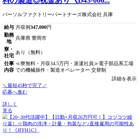
料の製造◎祝金あり《D43-006...
パーソルファクトリーパートナーズ株式会社 兵庫
給与
月収例
347,000
円
勤務
兵庫県 豊岡市
地
寮・
あり（無料）
社宅
仕事
≪寮無料・月収34.5万円・派遣社員≫電子部品系工場
内容
での機械操作・製造オペレーター 交替制
詳細を表示
＼最短45秒で完了／
応募へ進む
詳しく
見る