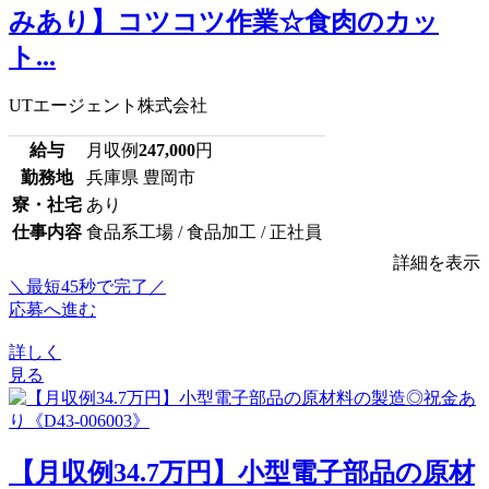
みあり】コツコツ作業☆食肉のカッ
ト...
UTエージェント株式会社
給与
月収例
247,000
円
勤務地
兵庫県 豊岡市
寮・社宅
あり
仕事内容
食品系工場 / 食品加工 / 正社員
詳細を表示
＼最短45秒で完了／
応募へ進む
詳しく
見る
【月収例34.7万円】小型電子部品の原材