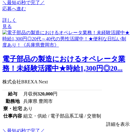
＼最短45秒で完了／
応募へ進む
詳しく
見る
電子部品の製造におけるオペレータ業
務！未経験活躍中★時給1,300円◎20...
株式会社BREXA Next
給与
月収例
320,000
円
勤務地
兵庫県 豊岡市
寮・社宅
あり
仕事内容
組立・供給 / 電子部品系工場 / 交替制
詳細を表示
＼最短45秒で完了／