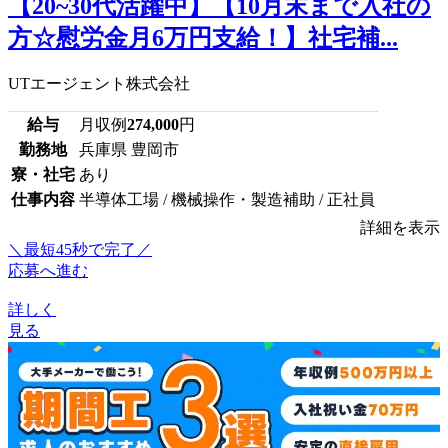
【20~30代活躍中】【10月末まで入社の
方☆慰労金月6万円支給！】社宅補...
UTエージェント株式会社
給与
月収例
274,000
円
勤務地
兵庫県 豊岡市
寮・社宅
あり
仕事内容
半導体工場 / 機械操作・製造補助 / 正社員
詳細を表示
＼最短45秒で完了／
応募へ進む
詳しく
見る