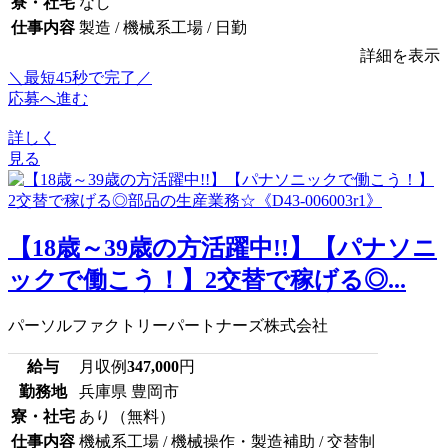
寮・社宅
なし
仕事内容
製造 / 機械系工場 / 日勤
詳細を表示
＼最短45秒で完了／
応募へ進む
詳しく
見る
【18歳～39歳の方活躍中!!】【パナソニ
ックで働こう！】2交替で稼げる◎...
パーソルファクトリーパートナーズ株式会社
給与
月収例
347,000
円
勤務地
兵庫県 豊岡市
寮・社宅
あり（無料）
仕事内容
機械系工場 / 機械操作・製造補助 / 交替制