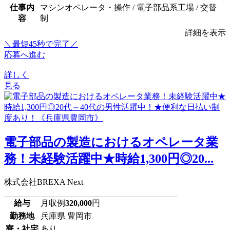
仕事内
マシンオペレータ・操作 / 電子部品系工場 / 交替
容
制
詳細を表示
＼最短45秒で完了／
応募へ進む
詳しく
見る
電子部品の製造におけるオペレータ業
務！未経験活躍中★時給1,300円◎20...
株式会社BREXA Next
給与
月収例
320,000
円
勤務地
兵庫県 豊岡市
寮・社宅
あり