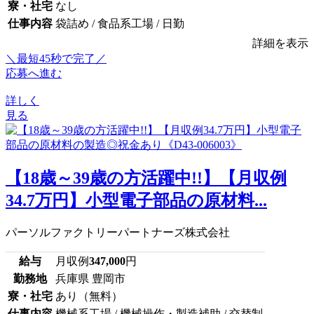
寮・社宅
なし
仕事内容
袋詰め / 食品系工場 / 日勤
詳細を表示
＼最短45秒で完了／
応募へ進む
詳しく
見る
【18歳～39歳の方活躍中!!】【月収例
34.7万円】小型電子部品の原材料...
パーソルファクトリーパートナーズ株式会社
給与
月収例
347,000
円
勤務地
兵庫県 豊岡市
寮・社宅
あり（無料）
仕事内容
機械系工場 / 機械操作・製造補助 / 交替制