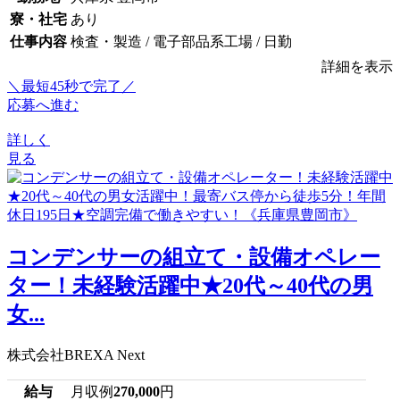
寮・社宅
あり
仕事内容
検査・製造 / 電子部品系工場 / 日勤
詳細を表示
＼最短45秒で完了／
応募へ進む
詳しく
見る
コンデンサーの組立て・設備オペレー
ター！未経験活躍中★20代～40代の男
女...
株式会社BREXA Next
給与
月収例
270,000
円