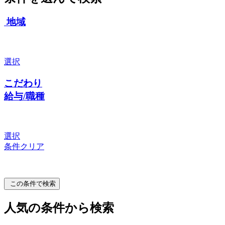
地域
選択
こだわり
給与/職種
選択
条件クリア
この条件で検索
人気の条件から検索