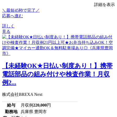
詳細を表示
＼最短45秒で完了／
応募へ進む
詳しく
見る
【未経験OK★日払い制度あり！】携帯
電話部品の組み付けや検査作業！月収
例2...
株式会社BREXA Next
給与
月収例
220,000
円
勤務地
兵庫県 豊岡市