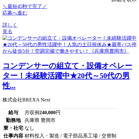
＼最短45秒で完了／
応募へ進む
詳しく
見る
コンデンサーの組立て・設備オペレー
ター！未経験活躍中★20代～50代の男
性...
株式会社BREXA Next
給与
月収例
240,000
円
勤務地
兵庫県 豊岡市
寮・社宅
なし
仕事内容
材料投入・製造 / 電子部品系工場 / 交替制