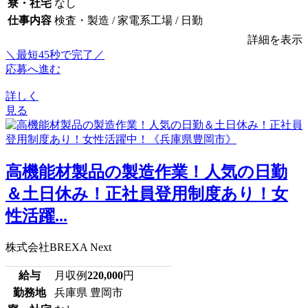
寮・社宅
なし
仕事内容
検査・製造 / 家電系工場 / 日勤
詳細を表示
＼最短45秒で完了／
応募へ進む
詳しく
見る
高機能材製品の製造作業！人気の日勤
＆土日休み！正社員登用制度あり！女
性活躍...
株式会社BREXA Next
給与
月収例
220,000
円
勤務地
兵庫県 豊岡市