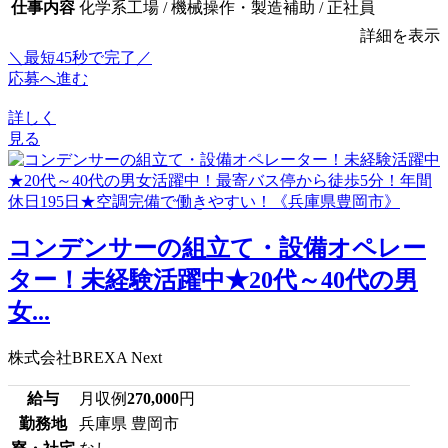
仕事内容
化学系工場 / 機械操作・製造補助 / 正社員
詳細を表示
＼最短45秒で完了／
応募へ進む
詳しく
見る
コンデンサーの組立て・設備オペレー
ター！未経験活躍中★20代～40代の男
女...
株式会社BREXA Next
給与
月収例
270,000
円
勤務地
兵庫県 豊岡市