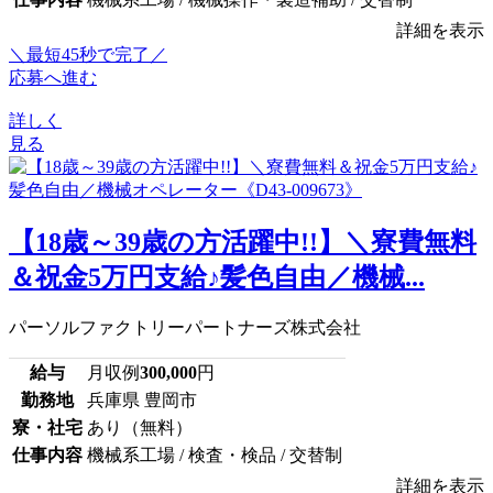
詳細を表示
＼最短45秒で完了／
応募へ進む
詳しく
見る
【18歳～39歳の方活躍中!!】＼寮費無料
＆祝金5万円支給♪髪色自由／機械...
パーソルファクトリーパートナーズ株式会社
給与
月収例
300,000
円
勤務地
兵庫県 豊岡市
寮・社宅
あり（無料）
仕事内容
機械系工場 / 検査・検品 / 交替制
詳細を表示