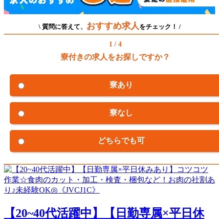
おすすめ求人
\ 質問に答えて、
をチェック！ /
1 / 4
寮付きの求人をお探しですか？
寮あり
寮なし
どちらでも可
【20~40代活躍中】【日勤専属×平日休