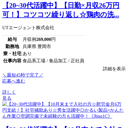
【20~30代活躍中】【日勤×月収26万円
可！】コツコツ繰り返し☆鶏肉の洗...
UTエージェント株式会社
給与
月収例
269,000
円
勤務地
兵庫県 豊岡市
寮・社宅
あり
仕事内容
食品系工場 / 食品加工 / 正社員
詳細を表示
＼最短45秒で完了／
応募へ進む
詳しく
見る