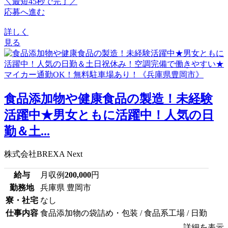
＼最短45秒で完了／
応募へ進む
詳しく
見る
食品添加物や健康食品の製造！未経験
活躍中★男女ともに活躍中！人気の日
勤＆土...
株式会社BREXA Next
給与
月収例
200,000
円
勤務地
兵庫県 豊岡市
寮・社宅
なし
仕事内容
食品添加物の袋詰め・包装 / 食品系工場 / 日勤
詳細を表示