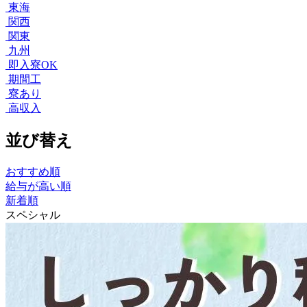
東海
関西
関東
九州
即入寮OK
期間工
寮あり
高収入
並び替え
おすすめ順
給与が高い順
新着順
スペシャル