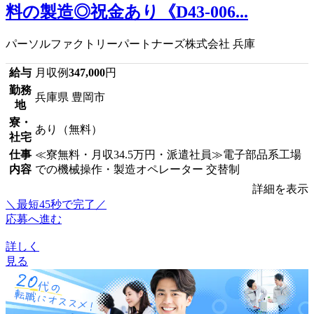
料の製造◎祝金あり《D43-006...
パーソルファクトリーパートナーズ株式会社 兵庫
給与
月収例
347,000
円
勤務
兵庫県 豊岡市
地
寮・
あり（無料）
社宅
仕事
≪寮無料・月収34.5万円・派遣社員≫電子部品系工場
内容
での機械操作・製造オペレーター 交替制
詳細を表示
＼最短45秒で完了／
応募へ進む
詳しく
見る