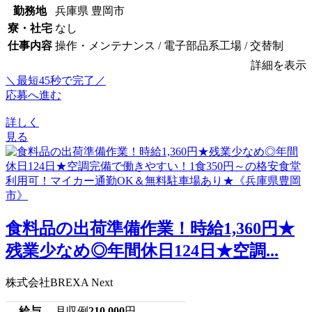
勤務地
兵庫県 豊岡市
寮・社宅
なし
仕事内容
操作・メンテナンス / 電子部品系工場 / 交替制
詳細を表示
＼最短45秒で完了／
応募へ進む
詳しく
見る
食料品の出荷準備作業！時給1,360円★
残業少なめ◎年間休日124日★空調...
株式会社BREXA Next
給与
月収例
210,000
円