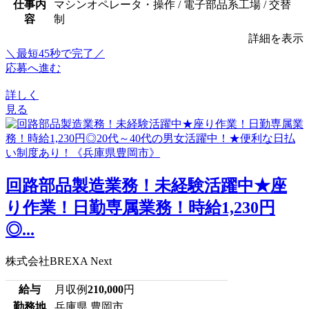
仕事内
マシンオペレータ・操作 / 電子部品系工場 / 交替
容
制
詳細を表示
＼最短45秒で完了／
応募へ進む
詳しく
見る
回路部品製造業務！未経験活躍中★座
り作業！日勤専属業務！時給1,230円
◎...
株式会社BREXA Next
給与
月収例
210,000
円
勤務地
兵庫県 豊岡市