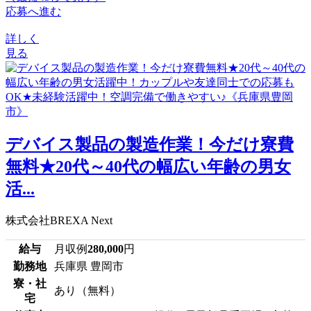
応募へ進む
詳しく
見る
デバイス製品の製造作業！今だけ寮費
無料★20代～40代の幅広い年齢の男女
活...
株式会社BREXA Next
給与
月収例
280,000
円
勤務地
兵庫県 豊岡市
寮・社
あり（無料）
宅