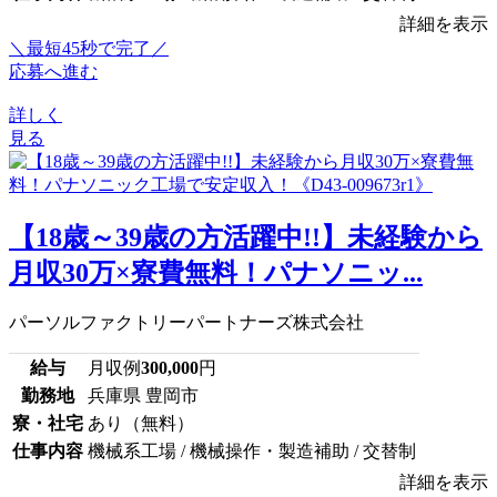
詳細を表示
＼最短45秒で完了／
応募へ進む
詳しく
見る
【18歳～39歳の方活躍中!!】未経験から
月収30万×寮費無料！パナソニッ...
パーソルファクトリーパートナーズ株式会社
給与
月収例
300,000
円
勤務地
兵庫県 豊岡市
寮・社宅
あり（無料）
仕事内容
機械系工場 / 機械操作・製造補助 / 交替制
詳細を表示