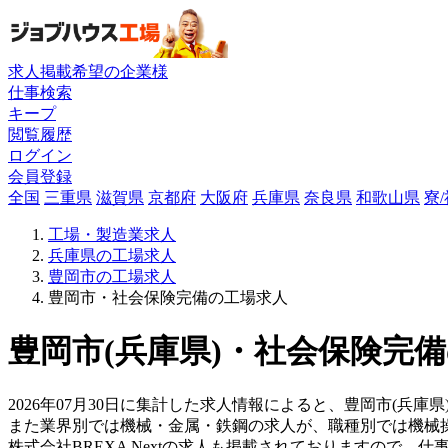
求人掲載希望の企業様
仕事検索
キープ
閲覧履歴
ログイン
会員登録
全国
三重県
滋賀県
京都府
大阪府
兵庫県
奈良県
和歌山県
寮
工場・製造業求人
兵庫県の工場求人
豊岡市の工場求人
豊岡市・社会保険完備の工場求人
豊岡市(兵庫県)・社会保険完備
2026年07月30日に集計した求人情報によると、豊岡市(兵庫
また業界別では機械・金属・鉄鋼の求人が、職種別では機械
株式会社BREXA Nextの求人も掲載されておりますので、