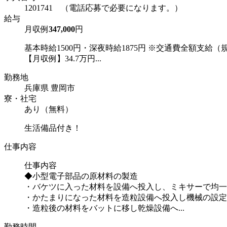
1201741 （電話応募で必要になります。）
給与
月収例
347,000
円
基本時給1500円・深夜時給1875円 ※交通費全額支給（
【月収例】34.7万円...
勤務地
兵庫県 豊岡市
寮・社宅
あり（無料）
生活備品付き！
仕事内容
仕事内容
◆小型電子部品の原材料の製造
・バケツに入った材料を設備へ投入し、ミキサーで均一
・かたまりになった材料を造粒設備へ投入し機械の設定
・造粒後の材料をバットに移し乾燥設備へ...
勤務時間