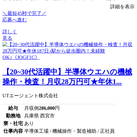
詳細を表示
＼最短45秒で完了／
応募へ進む
詳しく
見る
【20~30代活躍中】半導体ウエハの機械
操作・検査！月収28万円可★年休1...
UTエージェント株式会社
給与
月収例
286,000
円
勤務地
兵庫県 西宮市
寮・社宅
あり
仕事内容
半導体工場 / 機械操作・製造補助 / 正社員