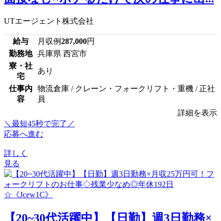
UTエージェント株式会社
給与
月収例
287,000
円
勤務地
兵庫県 西宮市
寮・社
あり
宅
仕事内
物流倉庫 / クレーン・フォークリフト・重機 / 正社
容
員
詳細を表示
＼最短45秒で完了／
応募へ進む
詳しく
見る
【20~30代活躍中】【日勤】週3日勤務×