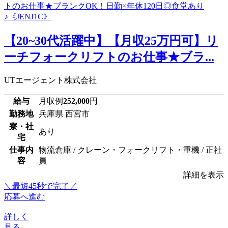
【20~30代活躍中】【月収25万円可】リ
ーチフォークリフトのお仕事★ブラ...
UTエージェント株式会社
給与
月収例
252,000
円
勤務地
兵庫県 西宮市
寮・社
あり
宅
仕事内
物流倉庫 / クレーン・フォークリフト・重機 / 正社
容
員
詳細を表示
＼最短45秒で完了／
応募へ進む
詳しく
見る