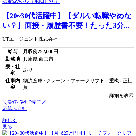
【20~30代活躍中】【ダルい転職やめな
い？】面接・履歴書不要！たった3分...
UTエージェント株式会社
給与
月収例
252,000
円
勤務地
兵庫県 西宮市
寮・社
あり
宅
仕事内
物流倉庫 / クレーン・フォークリフト・重機 / 正社
容
員
詳細を表示
＼最短45秒で完了／
応募へ進む
詳しく
見る