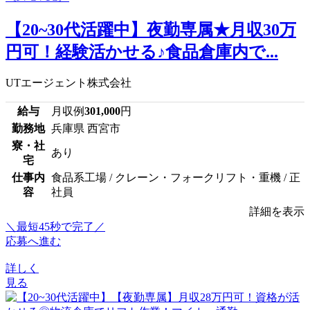
【20~30代活躍中】夜勤専属★月収30万
円可！経験活かせる♪食品倉庫内で...
UTエージェント株式会社
給与
月収例
301,000
円
勤務地
兵庫県 西宮市
寮・社
あり
宅
仕事内
食品系工場 / クレーン・フォークリフト・重機 / 正
容
社員
詳細を表示
＼最短45秒で完了／
応募へ進む
詳しく
見る