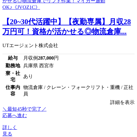
【20~30代活躍中】【夜勤専属】月収28
万円可！資格が活かせる◎物流倉庫...
UTエージェント株式会社
給与
月収例
287,000
円
勤務地
兵庫県 西宮市
寮・社
あり
宅
仕事内
物流倉庫 / クレーン・フォークリフト・重機 / 正社
容
員
詳細を表示
＼最短45秒で完了／
応募へ進む
詳しく
見る