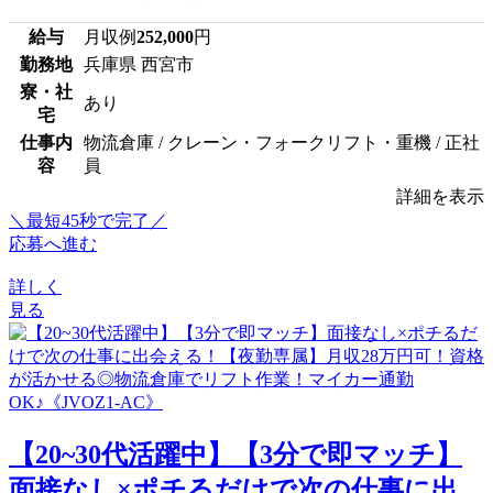
給与
月収例
252,000
円
勤務地
兵庫県 西宮市
寮・社
あり
宅
仕事内
物流倉庫 / クレーン・フォークリフト・重機 / 正社
容
員
詳細を表示
＼最短45秒で完了／
応募へ進む
詳しく
見る
【20~30代活躍中】【3分で即マッチ】
面接なし×ポチるだけで次の仕事に出...