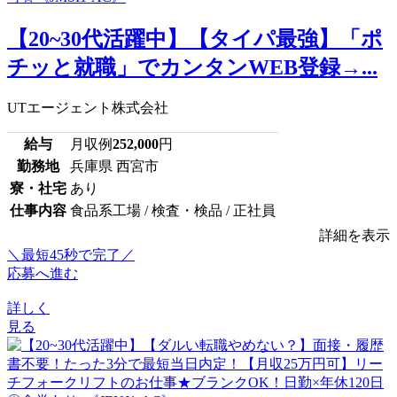
【20~30代活躍中】【タイパ最強】「ポ
チッと就職」でカンタンWEB登録→...
UTエージェント株式会社
給与
月収例
252,000
円
勤務地
兵庫県 西宮市
寮・社宅
あり
仕事内容
食品系工場 / 検査・検品 / 正社員
詳細を表示
＼最短45秒で完了／
応募へ進む
詳しく
見る