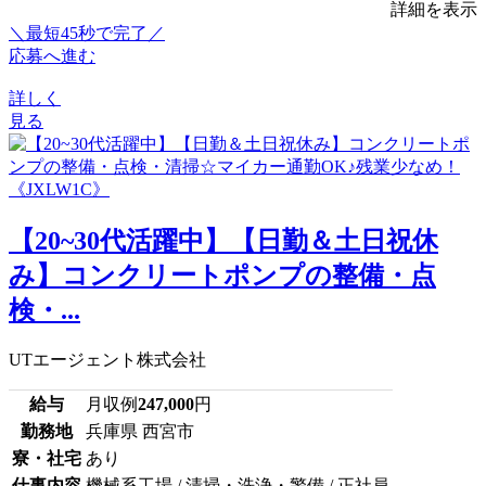
詳細を表示
＼最短45秒で完了／
応募へ進む
詳しく
見る
【20~30代活躍中】【日勤＆土日祝休
み】コンクリートポンプの整備・点
検・...
UTエージェント株式会社
給与
月収例
247,000
円
勤務地
兵庫県 西宮市
寮・社宅
あり
仕事内容
機械系工場 / 清掃・洗浄・警備 / 正社員