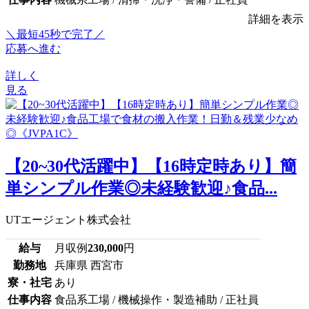
詳細を表示
＼最短45秒で完了／
応募へ進む
詳しく
見る
【20~30代活躍中】【16時定時あり】簡
単シンプル作業◎未経験歓迎♪食品...
UTエージェント株式会社
給与
月収例
230,000
円
勤務地
兵庫県 西宮市
寮・社宅
あり
仕事内容
食品系工場 / 機械操作・製造補助 / 正社員