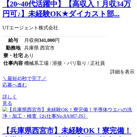
【20~40代活躍中】【高収入！月収34万
円可♪】未経験OK★ダイカスト部...
UTエージェント株式会社
給与
月収例
341,000
円
勤務地
兵庫県 西宮市
寮・社宅
あり
仕事内容
機械系工場 / 溶接・バリ取り / 正社員
詳細を表示
＼最短45秒で完了／
応募へ進む
詳しく
見る
【兵庫県西宮市】未経験OK！寮完備！