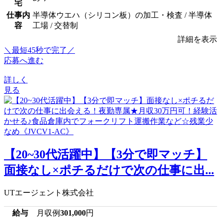
宅
仕事内
半導体ウエハ（シリコン板）の加工・検査 / 半導体
容
工場 / 交替制
詳細を表示
＼最短45秒で完了／
応募へ進む
詳しく
見る
【20~30代活躍中】【3分で即マッチ】
面接なし×ポチるだけで次の仕事に出...
UTエージェント株式会社
給与
月収例
301,000
円