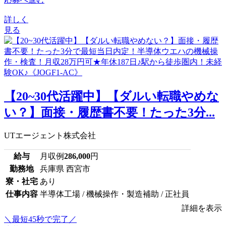
詳しく
見る
【20~30代活躍中】【ダルい転職やめな
い？】面接・履歴書不要！たった3分...
UTエージェント株式会社
給与
月収例
286,000
円
勤務地
兵庫県 西宮市
寮・社宅
あり
仕事内容
半導体工場 / 機械操作・製造補助 / 正社員
詳細を表示
＼最短45秒で完了／