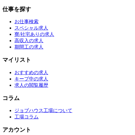
仕事を探す
お仕事検索
スペシャル求人
寮/社宅ありの求人
高収入の求人
期間工の求人
マイリスト
おすすめの求人
キープ中の求人
求人の閲覧履歴
コラム
ジョブハウス工場について
工場コラム
アカウント