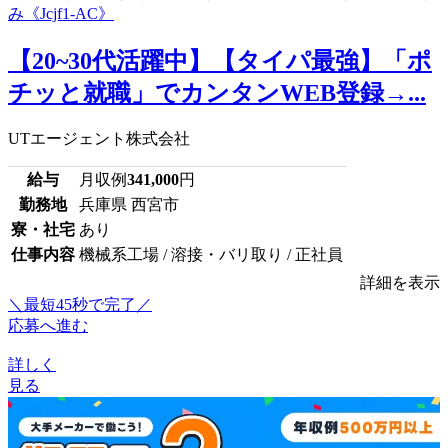
【20~30代活躍中】【タイパ最強】「ポ
チッと就職」でカンタンWEB登録→...
UTエージェント株式会社
給与
月収例
341,000
円
勤務地
兵庫県 西宮市
寮・社宅
あり
仕事内容
機械系工場 / 溶接・バリ取り / 正社員
詳細を表示
＼最短45秒で完了／
応募へ進む
詳しく
見る