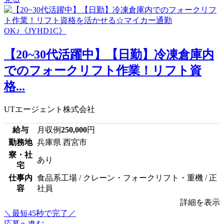
【20~30代活躍中】【日勤】冷凍倉庫内
でのフォークリフト作業！リフト資
格...
UTエージェント株式会社
給与
月収例
250,000
円
勤務地
兵庫県 西宮市
寮・社
あり
宅
仕事内
食品系工場 / クレーン・フォークリフト・重機 / 正
容
社員
詳細を表示
＼最短45秒で完了／
応募へ進む