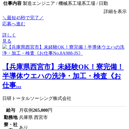
仕事内容
製造エンジニア / 機械系工場系工場 / 日勤
詳細を表示
＼最短45秒で完了／
応募へ進む
詳しく
見る
【兵庫県西宮市】未経験OK！寮完備！
半導体ウエハの洗浄・加工・検査《お
仕事...
日研トータルソーシング株式会社
給与
月収例
265,000
円
勤務地
兵庫県 西宮市
寮・社
あり