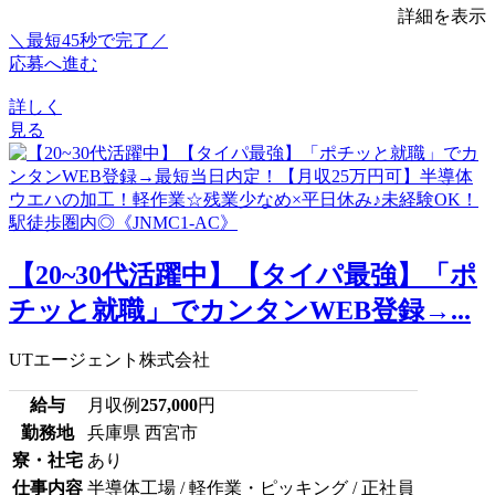
詳細を表示
＼最短45秒で完了／
応募へ進む
詳しく
見る
【20~30代活躍中】【タイパ最強】「ポ
チッと就職」でカンタンWEB登録→...
UTエージェント株式会社
給与
月収例
257,000
円
勤務地
兵庫県 西宮市
寮・社宅
あり
仕事内容
半導体工場 / 軽作業・ピッキング / 正社員