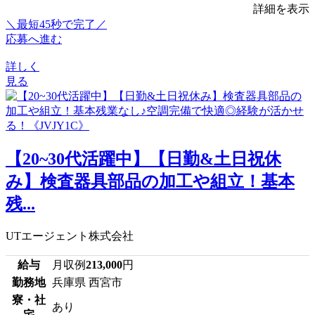
詳細を表示
＼最短45秒で完了／
応募へ進む
詳しく
見る
【20~30代活躍中】【日勤&土日祝休
み】検査器具部品の加工や組立！基本
残...
UTエージェント株式会社
給与
月収例
213,000
円
勤務地
兵庫県 西宮市
寮・社
あり
宅