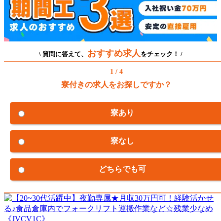
おすすめ求人
\ 質問に答えて、
をチェック！ /
1 / 4
寮付きの求人をお探しですか？
寮あり
寮なし
どちらでも可