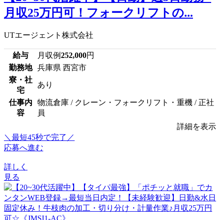
月収25万円可！フォークリフトの...
UTエージェント株式会社
給与
月収例
252,000
円
勤務地
兵庫県 西宮市
寮・社
あり
宅
仕事内
物流倉庫 / クレーン・フォークリフト・重機 / 正社
容
員
詳細を表示
＼最短45秒で完了／
応募へ進む
詳しく
見る