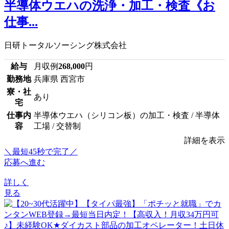
半導体ウエハの洗浄・加工・検査《お
仕事...
日研トータルソーシング株式会社
給与
月収例
268,000
円
勤務地
兵庫県 西宮市
寮・社
あり
宅
仕事内
半導体ウエハ（シリコン板）の加工・検査 / 半導体
容
工場 / 交替制
詳細を表示
＼最短45秒で完了／
応募へ進む
詳しく
見る