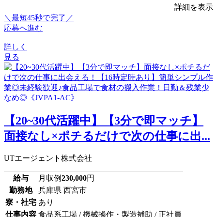
詳細を表示
＼最短45秒で完了／
応募へ進む
詳しく
見る
【20~30代活躍中】【3分で即マッチ】
面接なし×ポチるだけで次の仕事に出...
UTエージェント株式会社
給与
月収例
230,000
円
勤務地
兵庫県 西宮市
寮・社宅
あり
仕事内容
食品系工場 / 機械操作・製造補助 / 正社員