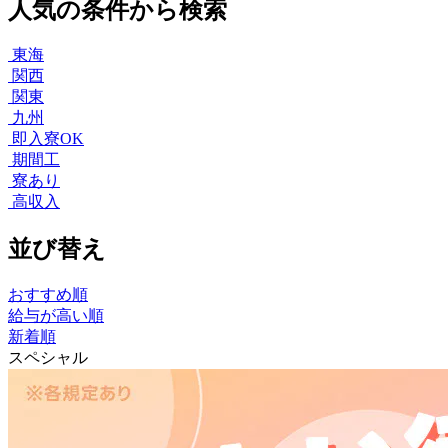
人気の条件から検索
東海
関西
関東
九州
即入寮OK
期間工
寮あり
高収入
並び替え
おすすめ順
給与が高い順
新着順
スペシャル