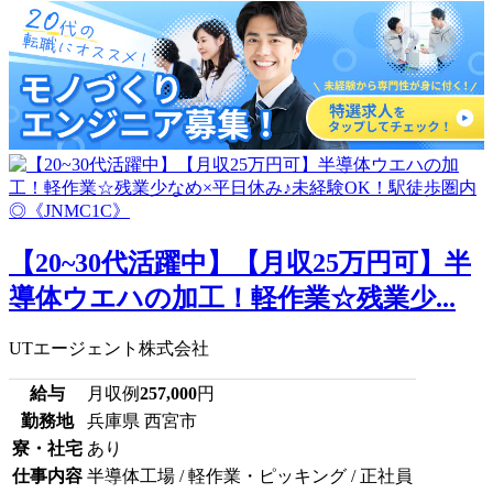
【20~30代活躍中】【月収25万円可】半
導体ウエハの加工！軽作業☆残業少...
UTエージェント株式会社
給与
月収例
257,000
円
勤務地
兵庫県 西宮市
寮・社宅
あり
仕事内容
半導体工場 / 軽作業・ピッキング / 正社員