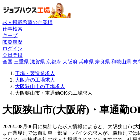
求人掲載希望の企業様
仕事検索
キープ
閲覧履歴
ログイン
会員登録
全国
三重県
滋賀県
京都府
大阪府
兵庫県
奈良県
和歌山県
寮
工場・製造業求人
大阪府の工場求人
大阪狭山市の工場求人
大阪狭山市・車通勤OKの工場求人
大阪狭山市(大阪府)・車通勤O
2026年08月06日に集計した求人情報によると、大阪狭山市(大
また業界別では自動車・部品・バイクの求人が、職種別では
フジアルテ株式会社の求人も掲載されておりますので、仕事