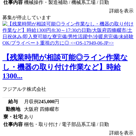
仕事内容
機械操作・製造補助 / 機械系工場 / 日勤
詳細を表示
募集が停止しています
【残業時間が相談可能◎ライン作業な
し・機器の取り付け作業など】時給
1300...
フジアルテ株式会社
給与
月収例
245,000
円
勤務地
大阪府 四條畷市
寮・社宅
あり
仕事内容
梱包・取り付け / 電子部品系工場 / 日勤
詳細を表示