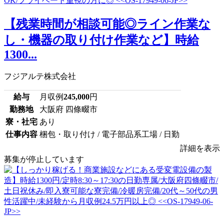
【残業時間が相談可能◎ライン作業な
し・機器の取り付け作業など】時給
1300...
フジアルテ株式会社
給与
月収例
245,000
円
勤務地
大阪府 四條畷市
寮・社宅
あり
仕事内容
梱包・取り付け / 電子部品系工場 / 日勤
詳細を表示
募集が停止しています