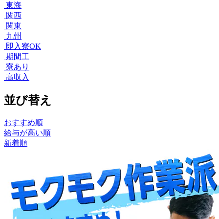
東海
関西
関東
九州
即入寮OK
期間工
寮あり
高収入
並び替え
おすすめ順
給与が高い順
新着順