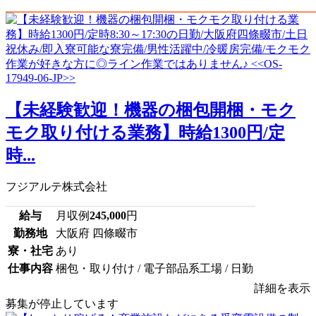
【未経験歓迎！機器の梱包開梱・モク
モク取り付ける業務】時給1300円/定
時...
フジアルテ株式会社
給与
月収例
245,000
円
勤務地
大阪府 四條畷市
寮・社宅
あり
仕事内容
梱包・取り付け / 電子部品系工場 / 日勤
詳細を表示
募集が停止しています