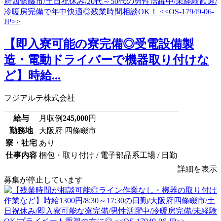
【即入寮可能の寮完備◎受電設備製
造・電動ドライバーで機器取り付けな
ど】時給...
フジアルテ株式会社
給与
月収例
245,000
円
勤務地
大阪府 四條畷市
寮・社宅
あり
仕事内容
梱包・取り付け / 電子部品系工場 / 日勤
詳細を表示
募集が停止しています