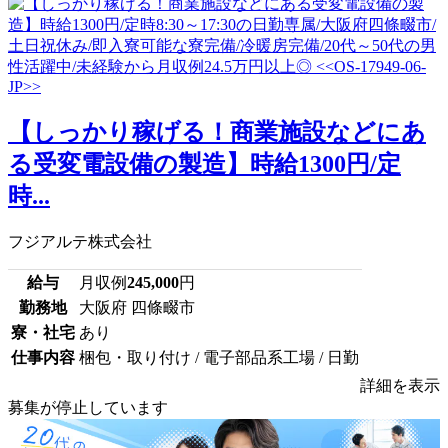
【しっかり稼げる！商業施設などにあ
る受変電設備の製造】時給1300円/定
時...
フジアルテ株式会社
給与
月収例
245,000
円
勤務地
大阪府 四條畷市
寮・社宅
あり
仕事内容
梱包・取り付け / 電子部品系工場 / 日勤
詳細を表示
募集が停止しています