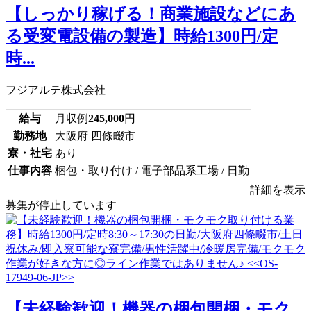
【しっかり稼げる！商業施設などにあ
る受変電設備の製造】時給1300円/定
時...
フジアルテ株式会社
給与
月収例
245,000
円
勤務地
大阪府 四條畷市
寮・社宅
あり
仕事内容
梱包・取り付け / 電子部品系工場 / 日勤
詳細を表示
募集が停止しています
【未経験歓迎！機器の梱包開梱・モク