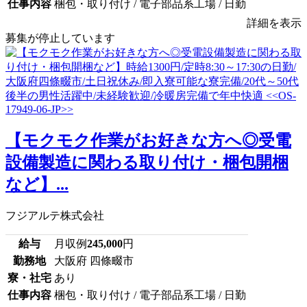
仕事内容
梱包・取り付け / 電子部品系工場 / 日勤
詳細を表示
募集が停止しています
【モクモク作業がお好きな方へ◎受電
設備製造に関わる取り付け・梱包開梱
など】...
フジアルテ株式会社
給与
月収例
245,000
円
勤務地
大阪府 四條畷市
寮・社宅
あり
仕事内容
梱包・取り付け / 電子部品系工場 / 日勤