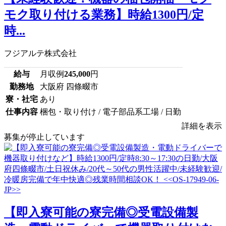
モク取り付ける業務】時給1300円/定
時...
フジアルテ株式会社
給与
月収例
245,000
円
勤務地
大阪府 四條畷市
寮・社宅
あり
仕事内容
梱包・取り付け / 電子部品系工場 / 日勤
詳細を表示
募集が停止しています
【即入寮可能の寮完備◎受電設備製