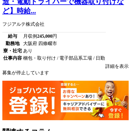
造・電動ドライバーで機器取り付けな
ど】時給...
フジアルテ株式会社
給与
月収例
245,000
円
勤務地
大阪府 四條畷市
寮・社宅
あり
仕事内容
梱包・取り付け / 電子部品系工場 / 日勤
詳細を表示
募集が停止しています