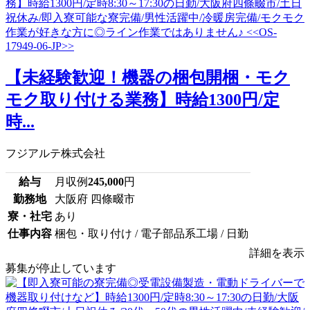
【未経験歓迎！機器の梱包開梱・モク
モク取り付ける業務】時給1300円/定
時...
フジアルテ株式会社
給与
月収例
245,000
円
勤務地
大阪府 四條畷市
寮・社宅
あり
仕事内容
梱包・取り付け / 電子部品系工場 / 日勤
詳細を表示
募集が停止しています