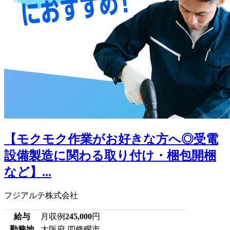
【モクモク作業がお好きな方へ◎受電
設備製造に関わる取り付け・梱包開梱
など】...
フジアルテ株式会社
給与
月収例
245,000
円
勤務地
大阪府 四條畷市