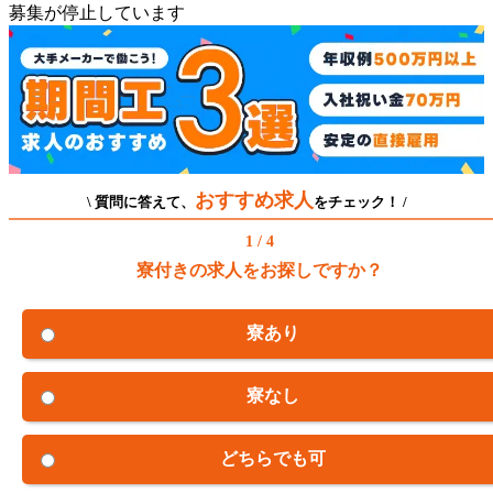
募集が停止しています
おすすめ求人
\ 質問に答えて、
をチェック！ /
1 / 4
寮付きの求人をお探しですか？
寮あり
寮なし
どちらでも可