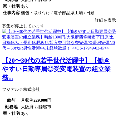
寮・社宅
あり
仕事内容
梱包・取り付け / 電子部品系工場 / 日勤
詳細を表示
募集が停止しています
【20〜30代の若手世代活躍中】【働き
やすい日勤専属◎受変電装置の組立業
務...
フジアルテ株式会社
給与
月収例
229,000
円
勤務地
大阪府 四條畷市
寮・社宅
あり