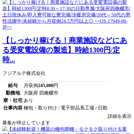
【しっかり稼げる！商業施設などにあ
る受変電設備の製造】時給1300円/定
時...
フジアルテ株式会社
給与
月収例
245,000
円
勤務地
大阪府 四條畷市
寮・社宅
あり
仕事内容
梱包・取り付け / 電子部品系工場 / 日勤
詳細を表示
募集が停止しています