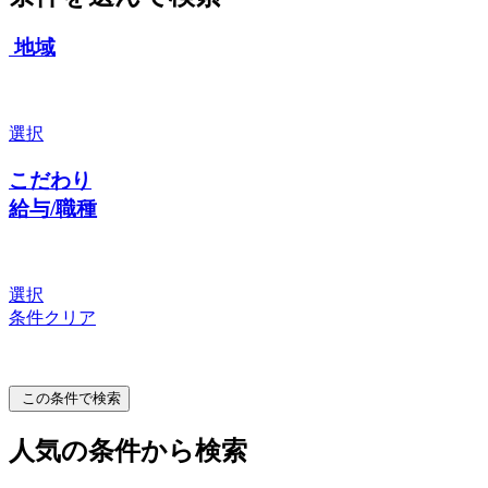
地域
選択
こだわり
給与/職種
選択
条件クリア
この条件で検索
人気の条件から検索