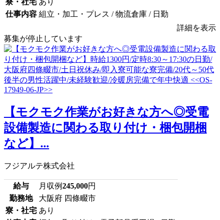
寮・社宅
あり
仕事内容
組立・加工・プレス / 物流倉庫 / 日勤
詳細を表示
募集が停止しています
【モクモク作業がお好きな方へ◎受電
設備製造に関わる取り付け・梱包開梱
など】...
フジアルテ株式会社
給与
月収例
245,000
円
勤務地
大阪府 四條畷市
寮・社宅
あり