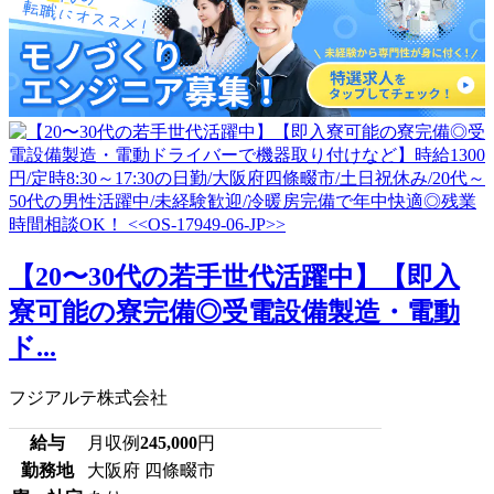
【20〜30代の若手世代活躍中】【即入
寮可能の寮完備◎受電設備製造・電動
ド...
フジアルテ株式会社
給与
月収例
245,000
円
勤務地
大阪府 四條畷市