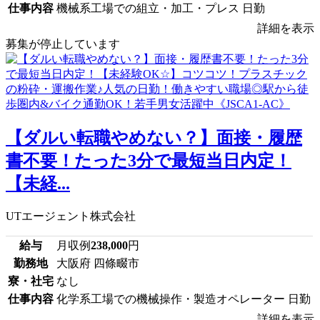
仕事内容
機械系工場での組立・加工・プレス 日勤
詳細を表示
募集が停止しています
【ダルい転職やめない？】面接・履歴
書不要！たった3分で最短当日内定！
【未経...
UTエージェント株式会社
給与
月収例
238,000
円
勤務地
大阪府 四條畷市
寮・社宅
なし
仕事内容
化学系工場での機械操作・製造オペレーター 日勤
詳細を表示