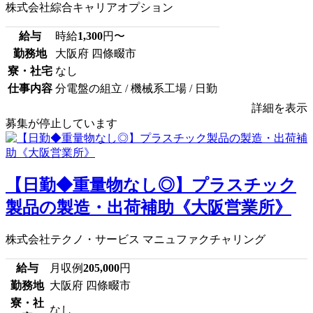
株式会社綜合キャリアオプション
給与
時給
1,300
円〜
勤務地
大阪府 四條畷市
寮・社宅
なし
仕事内容
分電盤の組立 / 機械系工場 / 日勤
詳細を表示
募集が停止しています
【日勤◆重量物なし◎】プラスチック
製品の製造・出荷補助《大阪営業所》
株式会社テクノ・サービス マニュファクチャリング
給与
月収例
205,000
円
勤務地
大阪府 四條畷市
寮・社
なし