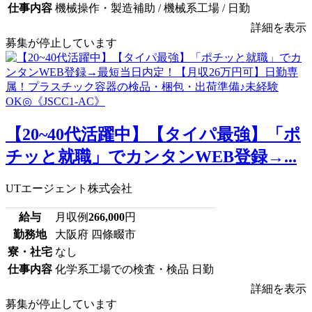
仕事内容
機械操作・製造補助 / 機械系工場 / 日勤
詳細を表示
募集が停止しています
【20~40代活躍中】【タイパ最強】「ポ
チッと就職」でカンタンWEB登録→...
UTエージェント株式会社
給与
月収例
266,000
円
勤務地
大阪府 四條畷市
寮・社宅
なし
仕事内容
化学系工場での検査・検品 日勤
詳細を表示
募集が停止しています