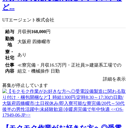
ど...
UTエージェント株式会社
給与
月収例
168,000
円
勤務
大阪府 四條畷市
地
寮・
あり
社宅
仕事
≪寮完備・月収16.5万円・正社員≫建築系工場での
内容
組立・機械操作 日勤
詳細を表示
募集が停止しています