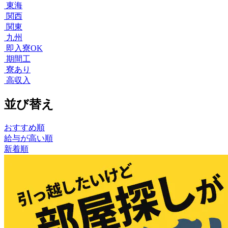
東海
関西
関東
九州
即入寮OK
期間工
寮あり
高収入
並び替え
おすすめ順
給与が高い順
新着順