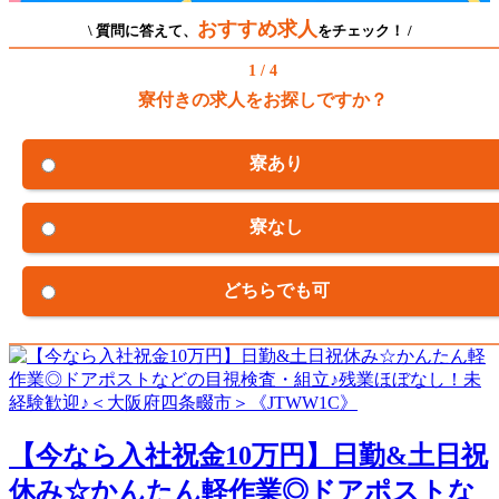
おすすめ求人
\ 質問に答えて、
をチェック！ /
1 / 4
寮付きの求人をお探しですか？
寮あり
寮なし
どちらでも可
【今なら入社祝金10万円】日勤&土日祝
休み☆かんたん軽作業◎ドアポストな