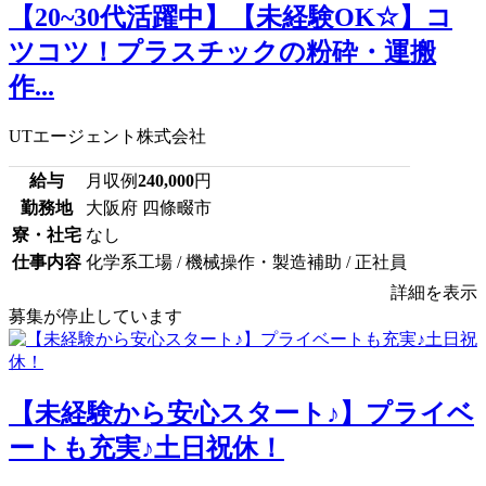
【20~30代活躍中】【未経験OK☆】コ
ツコツ！プラスチックの粉砕・運搬
作...
UTエージェント株式会社
給与
月収例
240,000
円
勤務地
大阪府 四條畷市
寮・社宅
なし
仕事内容
化学系工場 / 機械操作・製造補助 / 正社員
詳細を表示
募集が停止しています
【未経験から安心スタート♪】プライベ
ートも充実♪土日祝休！