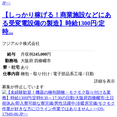
【しっかり稼げる！商業施設などにあ
る受変電設備の製造】時給1300円/定
時...
フジアルテ株式会社
給与
月収例
245,000
円
勤務地
大阪府 四條畷市
寮・社宅
あり
仕事内容
梱包・取り付け / 電子部品系工場 / 日勤
詳細を表示
募集が停止しています