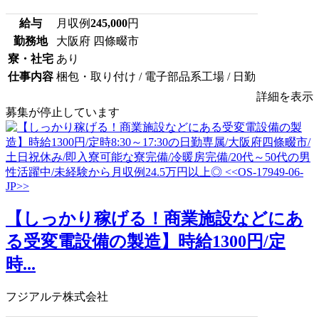
給与
月収例
245,000
円
勤務地
大阪府 四條畷市
寮・社宅
あり
仕事内容
梱包・取り付け / 電子部品系工場 / 日勤
詳細を表示
募集が停止しています
【しっかり稼げる！商業施設などにあ
る受変電設備の製造】時給1300円/定
時...
フジアルテ株式会社