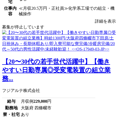
宅
仕事内
≪月収20.5万円・正社員≫化学系工場での組立・機
容
械操作
詳細を表示
募集が停止しています
【20〜30代の若手世代活躍中】【働き
やすい日勤専属◎受変電装置の組立業
務...
フジアルテ株式会社
給与
月収例
229,000
円
勤務地
大阪府 四條畷市
寮・社宅
あり