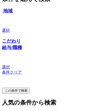
地域
選択
こだわり
給与/職種
選択
条件クリア
この条件で検索
人気の条件から検索