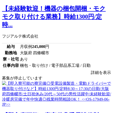
【未経験歓迎！機器の梱包開梱・モク
モク取り付ける業務】時給1300円/定
時...
フジアルテ株式会社
給与
月収例
245,000
円
勤務地
大阪府 四條畷市
寮・社宅
あり
仕事内容
梱包・取り付け / 電子部品系工場 / 日勤
詳細を表示
募集が停止しています