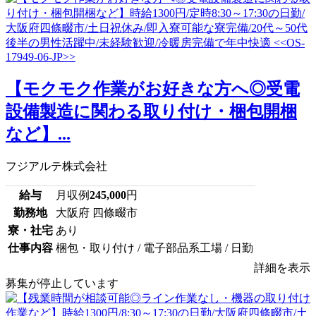
【モクモク作業がお好きな方へ◎受電
設備製造に関わる取り付け・梱包開梱
など】...
フジアルテ株式会社
給与
月収例
245,000
円
勤務地
大阪府 四條畷市
寮・社宅
あり
仕事内容
梱包・取り付け / 電子部品系工場 / 日勤
詳細を表示
募集が停止しています