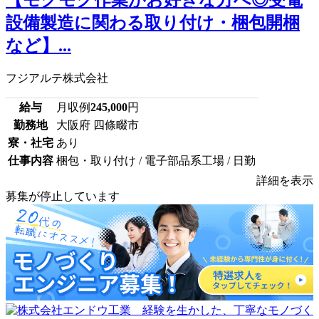
【モクモク作業がお好きな方へ◎受電
設備製造に関わる取り付け・梱包開梱
など】...
フジアルテ株式会社
給与
月収例
245,000
円
勤務地
大阪府 四條畷市
寮・社宅
あり
仕事内容
梱包・取り付け / 電子部品系工場 / 日勤
詳細を表示
募集が停止しています