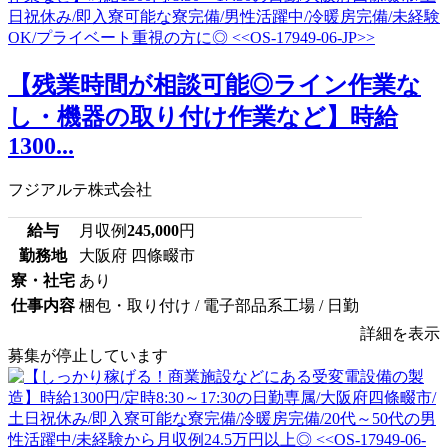
【残業時間が相談可能◎ライン作業な
し・機器の取り付け作業など】時給
1300...
フジアルテ株式会社
給与
月収例
245,000
円
勤務地
大阪府 四條畷市
寮・社宅
あり
仕事内容
梱包・取り付け / 電子部品系工場 / 日勤
詳細を表示
募集が停止しています