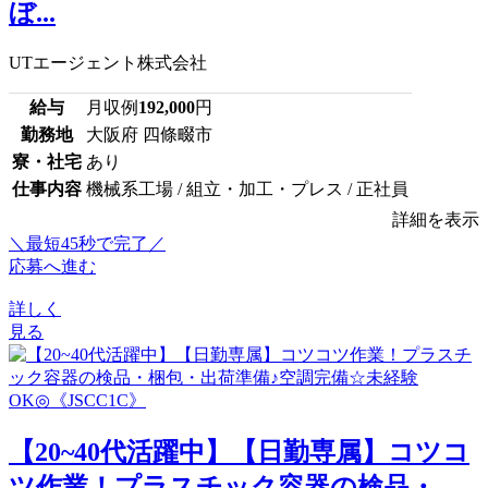
ぼ...
UTエージェント株式会社
給与
月収例
192,000
円
勤務地
大阪府 四條畷市
寮・社宅
あり
仕事内容
機械系工場 / 組立・加工・プレス / 正社員
詳細を表示
＼最短45秒で完了／
応募へ進む
詳しく
見る
【20~40代活躍中】【日勤専属】コツコ
ツ作業！プラスチック容器の検品・