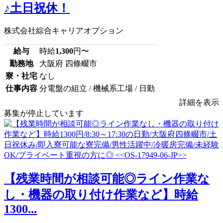
♪土日祝休！
株式会社綜合キャリアオプション
給与
時給
1,300
円〜
勤務地
大阪府 四條畷市
寮・社宅
なし
仕事内容
分電盤の組立 / 機械系工場 / 日勤
詳細を表示
募集が停止しています
【残業時間が相談可能◎ライン作業な
し・機器の取り付け作業など】時給
1300...