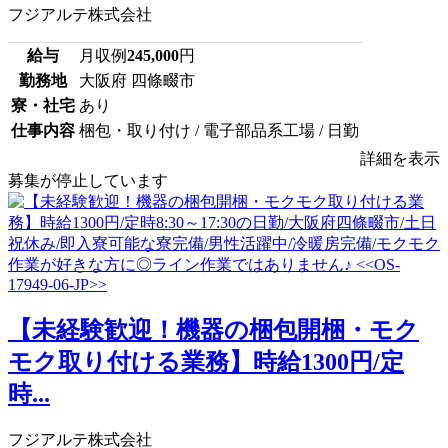
フジアルテ株式会社
給与
月収例
245,000
円
勤務地
大阪府 四條畷市
寮・社宅
あり
仕事内容
梱包・取り付け / 電子部品系工場 / 日勤
詳細を表示
募集が停止しています
【未経験歓迎！機器の梱包開梱・モク
モク取り付ける業務】時給1300円/定
時...
フジアルテ株式会社