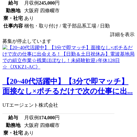
給与
月収例
245,000
円
勤務地
大阪府 四條畷市
寮・社宅
あり
仕事内容
梱包・取り付け / 電子部品系工場 / 日勤
詳細を表示
募集が停止しています
【20~40代活躍中】【3分で即マッチ】
面接なし×ポチるだけで次の仕事に出...
UTエージェント株式会社
給与
月収例
174,000
円
勤務地
大阪府 四條畷市
寮・社宅
あり