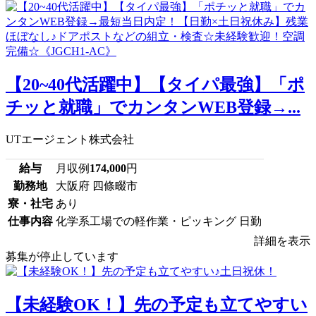
【20~40代活躍中】【タイパ最強】「ポ
チッと就職」でカンタンWEB登録→...
UTエージェント株式会社
給与
月収例
174,000
円
勤務地
大阪府 四條畷市
寮・社宅
あり
仕事内容
化学系工場での軽作業・ピッキング 日勤
詳細を表示
募集が停止しています
【未経験OK！】先の予定も立てやすい