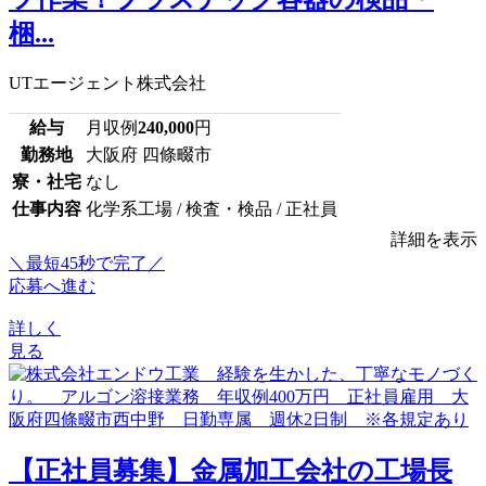
梱...
UTエージェント株式会社
給与
月収例
240,000
円
勤務地
大阪府 四條畷市
寮・社宅
なし
仕事内容
化学系工場 / 検査・検品 / 正社員
詳細を表示
＼最短45秒で完了／
応募へ進む
詳しく
見る
【正社員募集】金属加工会社の工場長