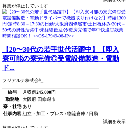
募集が停止しています
【20〜30代の若手世代活躍中】【即入
寮可能の寮完備◎受電設備製造・電動
ド...
フジアルテ株式会社
給与
月収例
245,000
円
勤務地
大阪府 四條畷市
寮・社宅
あり
仕事内容
組立・加工・プレス / 物流倉庫 / 日勤
詳細を表示
募集が停止しています