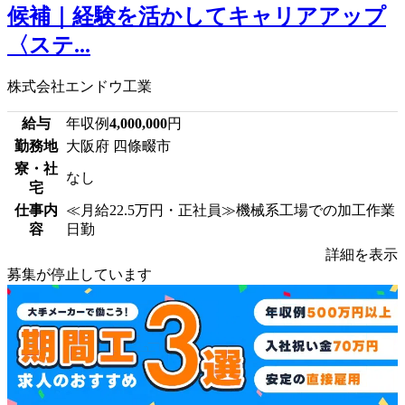
候補｜経験を活かしてキャリアアップ
〈ステ...
株式会社エンドウ工業
給与
年収例
4,000,000
円
勤務地
大阪府 四條畷市
寮・社
なし
宅
仕事内
≪月給22.5万円・正社員≫機械系工場での加工作業
容
日勤
詳細を表示
募集が停止しています