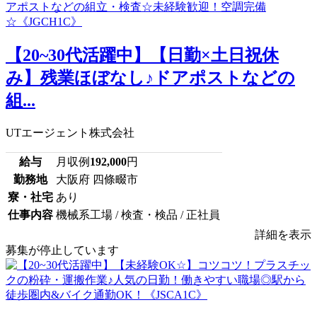
【20~30代活躍中】【日勤×土日祝休
み】残業ほぼなし♪ドアポストなどの
組...
UTエージェント株式会社
給与
月収例
192,000
円
勤務地
大阪府 四條畷市
寮・社宅
あり
仕事内容
機械系工場 / 検査・検品 / 正社員
詳細を表示
募集が停止しています