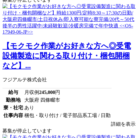
【モクモク作業がお好きな方へ◎受電
設備製造に関わる取り付け・梱包開梱
など】...
フジアルテ株式会社
給与
月収例
245,000
円
勤務地
大阪府 四條畷市
寮・社宅
あり
仕事内容
梱包・取り付け / 電子部品系工場 / 日勤
詳細を表示
募集が停止しています