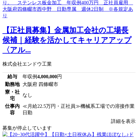
【正社員募集】金属加工会社の工場長
候補｜経験を活かしてキャリアアップ
〈アル...
株式会社エンドウ工業
給与
年収例
4,000,000
円
勤務地
大阪府 四條畷市
寮・社
なし
宅
仕事内
≪月給22.5万円・正社員≫機械系工場での溶接作業
容
日勤
詳細を表示
募集が停止しています