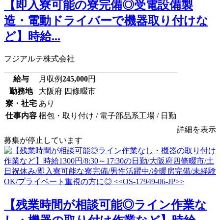
【即入寮可能の寮完備◎受電設備製
造・電動ドライバーで機器取り付けな
ど】時給...
フジアルテ株式会社
給与
月収例
245,000
円
勤務地
大阪府 四條畷市
寮・社宅
あり
仕事内容
梱包・取り付け / 電子部品系工場 / 日勤
詳細を表示
募集が停止しています
【残業時間が相談可能◎ライン作業な