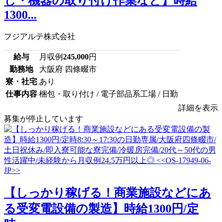
し・機器の取り付け作業など】時給
1300...
フジアルテ株式会社
給与
月収例
245,000
円
勤務地
大阪府 四條畷市
寮・社宅
あり
仕事内容
梱包・取り付け / 電子部品系工場 / 日勤
詳細を表示
募集が停止しています
【しっかり稼げる！商業施設などにあ
る受変電設備の製造】時給1300円/定