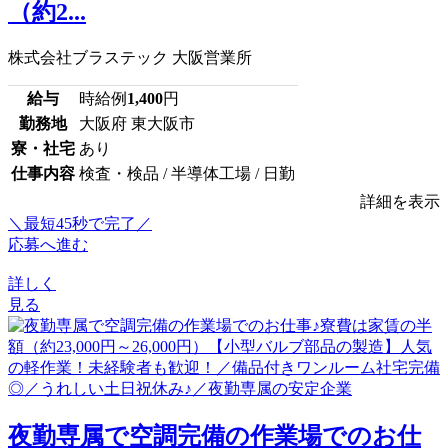
（約2...
株式会社ブラステック 大阪営業所
給与
時給例
1,400
円
勤務地
大阪府 東大阪市
寮・社宅
あり
仕事内容
検査・検品 / 半導体工場 / 日勤
詳細を表示
＼最短45秒で完了／
応募へ進む
詳しく
見る
夜勤専属で空調完備の作業場でのお仕