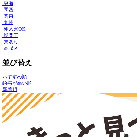
東海
関西
関東
九州
即入寮OK
期間工
寮あり
高収入
並び替え
おすすめ順
給与が高い順
新着順