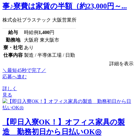
事♪寮費は家賃の半額（約23,000円～...
株式会社ブラステック 大阪営業所
給与
時給例
1,400
円
勤務地
大阪府 東大阪市
寮・社宅
あり
仕事内容
製造 / 半導体工場 / 日勤
詳細を表示
＼最短45秒で完了／
応募へ進む
詳しく
見る
【即日入寮OK！】オフィス家具の製
造 勤務初日から日払いOK◎