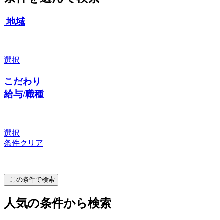
地域
選択
こだわり
給与/職種
選択
条件クリア
この条件で検索
人気の条件から検索