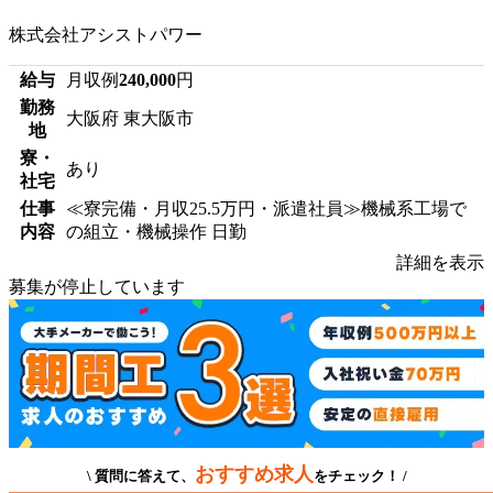
株式会社アシストパワー
給与
月収例
240,000
円
勤務
大阪府 東大阪市
地
寮・
あり
社宅
仕事
≪寮完備・月収25.5万円・派遣社員≫機械系工場で
内容
の組立・機械操作 日勤
詳細を表示
募集が停止しています
おすすめ求人
\ 質問に答えて、
をチェック！ /