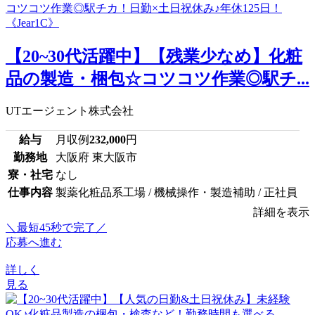
【20~30代活躍中】【残業少なめ】化粧
品の製造・梱包☆コツコツ作業◎駅チ...
UTエージェント株式会社
給与
月収例
232,000
円
勤務地
大阪府 東大阪市
寮・社宅
なし
仕事内容
製薬化粧品系工場 / 機械操作・製造補助 / 正社員
詳細を表示
＼最短45秒で完了／
応募へ進む
詳しく
見る