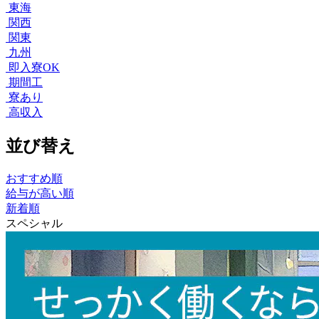
東海
関西
関東
九州
即入寮OK
期間工
寮あり
高収入
並び替え
おすすめ順
給与が高い順
新着順
スペシャル