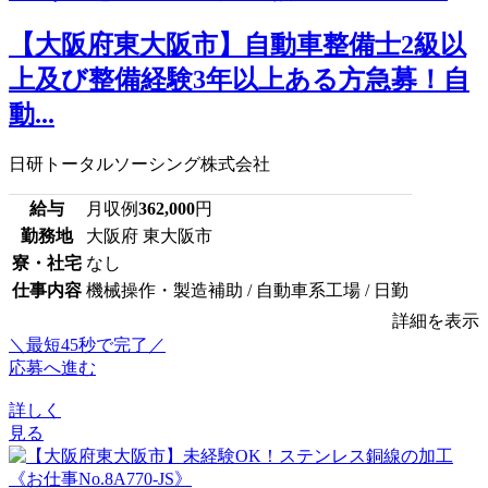
【大阪府東大阪市】自動車整備士2級以
上及び整備経験3年以上ある方急募！自
動...
日研トータルソーシング株式会社
給与
月収例
362,000
円
勤務地
大阪府 東大阪市
寮・社宅
なし
仕事内容
機械操作・製造補助 / 自動車系工場 / 日勤
詳細を表示
＼最短45秒で完了／
応募へ進む
詳しく
見る