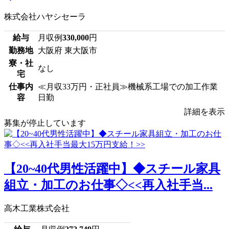
株式会社ハヤシセーラ
給与
月収例
330,000
円
勤務地
大阪府 東大阪市
寮・社
なし
宅
仕事内
≪月収33万円・正社員≫機械系工場での加工作業
容
日勤
詳細を表示
募集が停止しています
【20~40代男性活躍中】◆スチール家具
組立・加工のお仕事◇<<再入社手当...
高木工業株式会社