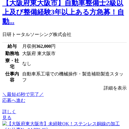
【大阪府東大阪市】自動車整備士2級以
上及び整備経験3年以上ある方急募！自
動...
日研トータルソーシング株式会社
給与
月収例
362,000
円
勤務地
大阪府 東大阪市
寮・社
なし
宅
仕事内
自動車系工場での機械操作・製造補助製造スタッ
容
フ
詳細を表示
＼最短45秒で完了／
応募へ進む
詳しく
見る