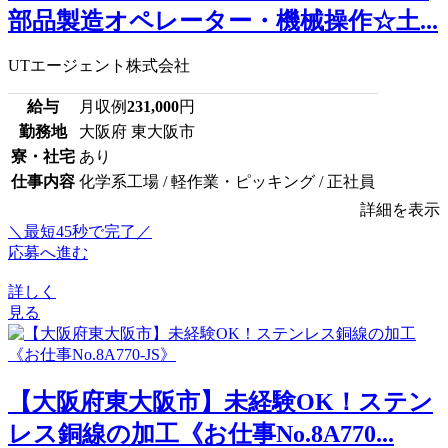
部品製造オペレーター・機械操作☆土...
UTエージェント株式会社
給与
月収例
231,000
円
勤務地
大阪府 東大阪市
寮・社宅
あり
仕事内容
化学系工場 / 軽作業・ピッキング / 正社員
詳細を表示
＼最短45秒で完了／
応募へ進む
詳しく
見る
【大阪府東大阪市】未経験OK！ステン
レス銅線の加工《お仕事No.8A770...