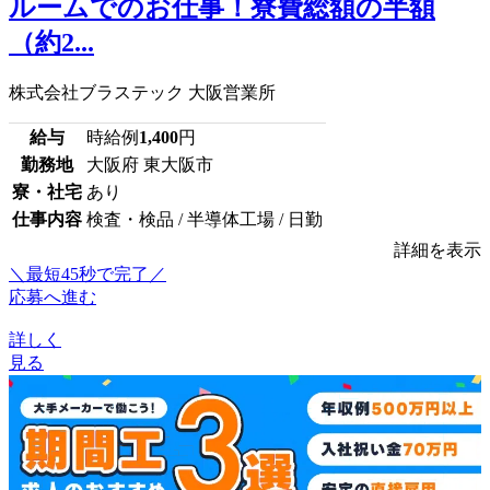
ルームでのお仕事！寮費総額の半額
（約2...
株式会社ブラステック 大阪営業所
給与
時給例
1,400
円
勤務地
大阪府 東大阪市
寮・社宅
あり
仕事内容
検査・検品 / 半導体工場 / 日勤
詳細を表示
＼最短45秒で完了／
応募へ進む
詳しく
見る