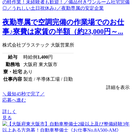
夜勤専属で空調完備の作業場でのお仕
事♪寮費は家賃の半額（約23,000円～...
株式会社ブラステック 大阪営業所
給与
時給例
1,400
円
勤務地
大阪府 東大阪市
寮・社宅
あり
仕事内容
製造 / 半導体工場 / 日勤
詳細を表示
＼最短45秒で完了／
応募へ進む
詳しく
見る