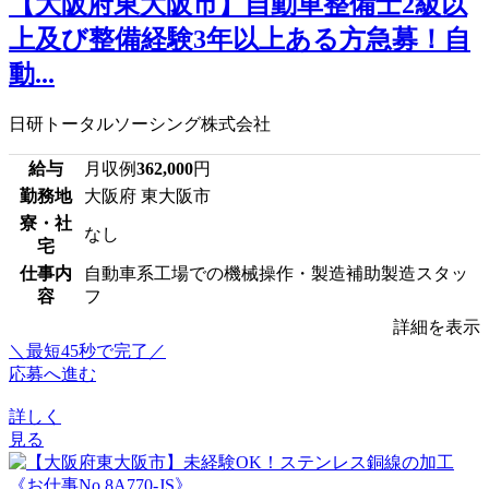
【大阪府東大阪市】自動車整備士2級以
上及び整備経験3年以上ある方急募！自
動...
日研トータルソーシング株式会社
給与
月収例
362,000
円
勤務地
大阪府 東大阪市
寮・社
なし
宅
仕事内
自動車系工場での機械操作・製造補助製造スタッ
容
フ
詳細を表示
＼最短45秒で完了／
応募へ進む
詳しく
見る