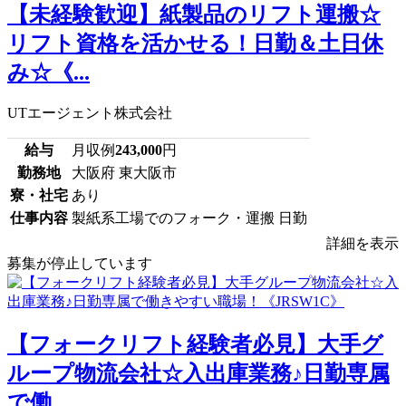
【未経験歓迎】紙製品のリフト運搬☆
リフト資格を活かせる！日勤＆土日休
み☆《...
UTエージェント株式会社
給与
月収例
243,000
円
勤務地
大阪府 東大阪市
寮・社宅
あり
仕事内容
製紙系工場でのフォーク・運搬 日勤
詳細を表示
募集が停止しています
【フォークリフト経験者必見】大手グ
ループ物流会社☆入出庫業務♪日勤専属
で働...