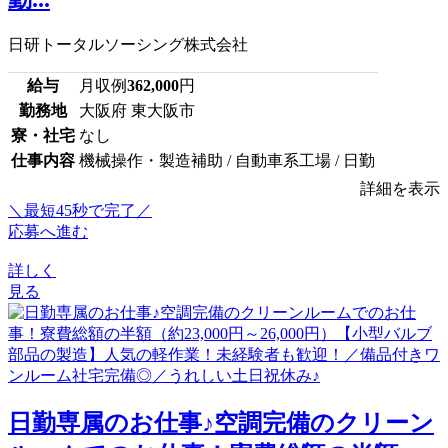
日研トータルソーシング株式会社
給与
月収例
362,000
円
勤務地
大阪府 東大阪市
寮・社宅
なし
仕事内容
機械操作・製造補助 / 自動車系工場 / 日勤
詳細を表示
＼最短45秒で完了／
応募へ進む
詳しく
見る
日勤専属のお仕事♪空調完備のクリーン