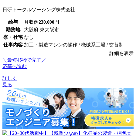
日研トータルソーシング株式会社
給与
月収例
230,000
円
勤務地
大阪府 東大阪市
寮・社宅
なし
仕事内容
加工・製造マシンの操作 / 機械系工場 / 交替制
詳細を表示
＼最短45秒で完了／
応募へ進む
詳しく
見る