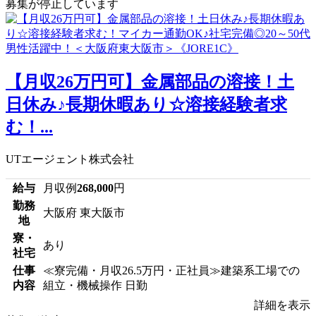
募集が停止しています
【月収26万円可】金属部品の溶接！土
日休み♪長期休暇あり☆溶接経験者求
む！...
UTエージェント株式会社
給与
月収例
268,000
円
勤務
大阪府 東大阪市
地
寮・
あり
社宅
仕事
≪寮完備・月収26.5万円・正社員≫建築系工場での
内容
組立・機械操作 日勤
詳細を表示