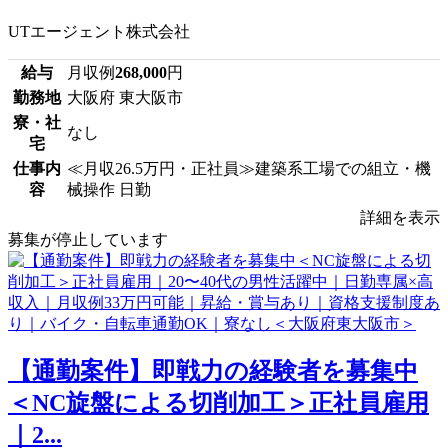
UTエージェント株式会社
給与
月収例
268,000
円
勤務地
大阪府 東大阪市
寮・社
なし
宅
仕事内
≪月収26.5万円・正社員≫建築系工場での組立・機
容
械操作 日勤
詳細を表示
募集が停止しています
【通勤案件】即戦力の経験者を募集中
＜NC旋盤による切削加工＞正社員雇用
｜2...