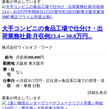
募集が停止しています
大手コンビニの食品工場で仕分け・出
荷業務社員|月収例23.4～30.8万円...
株式会社ウィルオブ・ワーク
給与
月収例
308,000
円
勤務地
大阪府 東大阪市
寮・社
なし
宅
仕事内
≪月収30.5万円・正社員≫食品系工場での管理・清
容
掃・事務 日勤
詳細を表示
募集が停止しています