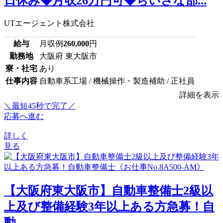
日休み◆月収26万円可◆ちいさな部...
UTエージェント株式会社
給与
月収例
260,000
円
勤務地
大阪府 東大阪市
寮・社宅
あり
仕事内容
自動車系工場 / 機械操作・製造補助 / 正社員
詳細を表示
＼最短45秒で完了／
応募へ進む
詳しく
見る
【大阪府東大阪市】自動車整備士2級以
上及び整備経験3年以上ある方急募！自
動...