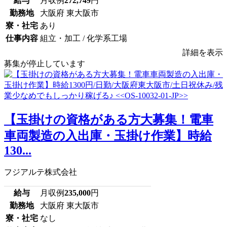
給与
月収例
272,749
円
勤務地
大阪府 東大阪市
寮・社宅
あり
仕事内容
組立・加工 / 化学系工場
詳細を表示
募集が停止しています
【玉掛けの資格がある方大募集！電車
車両製造の入出庫・玉掛け作業】時給
130...
フジアルテ株式会社
給与
月収例
235,000
円
勤務地
大阪府 東大阪市
寮・社宅
なし