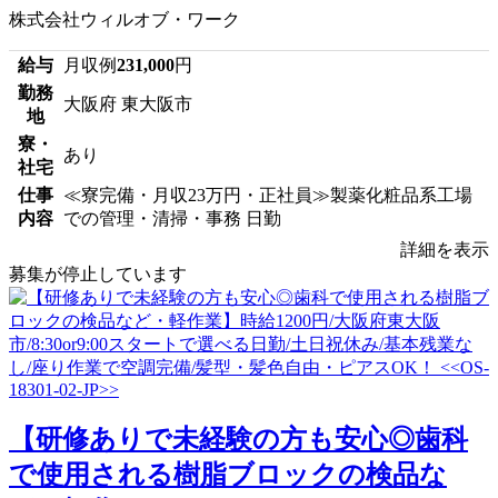
株式会社ウィルオブ・ワーク
給与
月収例
231,000
円
勤務
大阪府 東大阪市
地
寮・
あり
社宅
仕事
≪寮完備・月収23万円・正社員≫製薬化粧品系工場
内容
での管理・清掃・事務 日勤
詳細を表示
募集が停止しています
【研修ありで未経験の方も安心◎歯科
で使用される樹脂ブロックの検品な