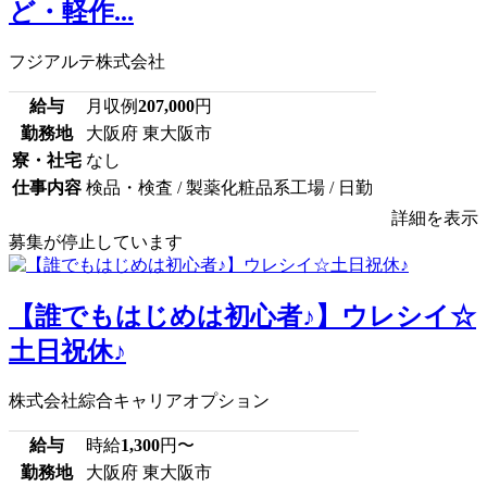
ど・軽作...
フジアルテ株式会社
給与
月収例
207,000
円
勤務地
大阪府 東大阪市
寮・社宅
なし
仕事内容
検品・検査 / 製薬化粧品系工場 / 日勤
詳細を表示
募集が停止しています
【誰でもはじめは初心者♪】ウレシイ☆
土日祝休♪
株式会社綜合キャリアオプション
給与
時給
1,300
円〜
勤務地
大阪府 東大阪市