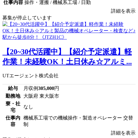
仕事内容
操作・運搬 / 機械系工場 / 日勤
詳細を表示
募集が停止しています
【20~30代活躍中】【紹介予定派遣】軽
作業！未経験OK！土日休み☆アルミ...
UTエージェント株式会社
給与
月収例
305,000
円
勤務地
大阪府 東大阪市
寮・社
なし
宅
仕事内
機械系工場での機械操作・製造オペレーター 交替
容
制
詳細を表示