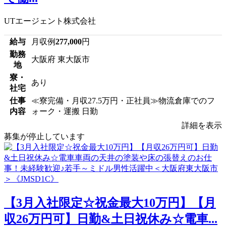
UTエージェント株式会社
給与
月収例
277,000
円
勤務
大阪府 東大阪市
地
寮・
あり
社宅
仕事
≪寮完備・月収27.5万円・正社員≫物流倉庫でのフ
内容
ォーク・運搬 日勤
詳細を表示
募集が停止しています
【3月入社限定☆祝金最大10万円】【月
収26万円可】日勤&土日祝休み☆電車...