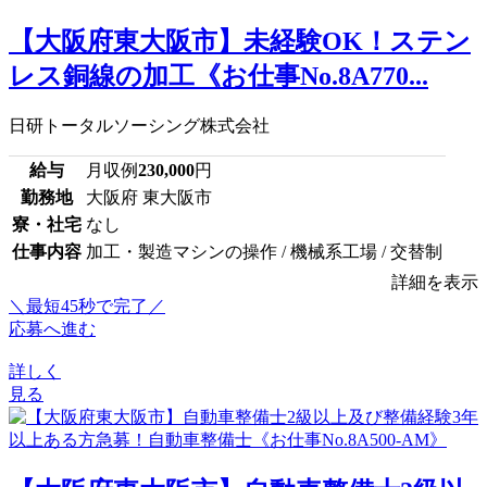
【大阪府東大阪市】未経験OK！ステン
レス銅線の加工《お仕事No.8A770...
日研トータルソーシング株式会社
給与
月収例
230,000
円
勤務地
大阪府 東大阪市
寮・社宅
なし
仕事内容
加工・製造マシンの操作 / 機械系工場 / 交替制
詳細を表示
＼最短45秒で完了／
応募へ進む
詳しく
見る