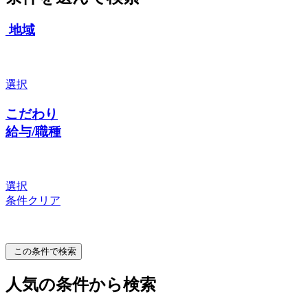
地域
選択
こだわり
給与/職種
選択
条件クリア
この条件で検索
人気の条件から検索