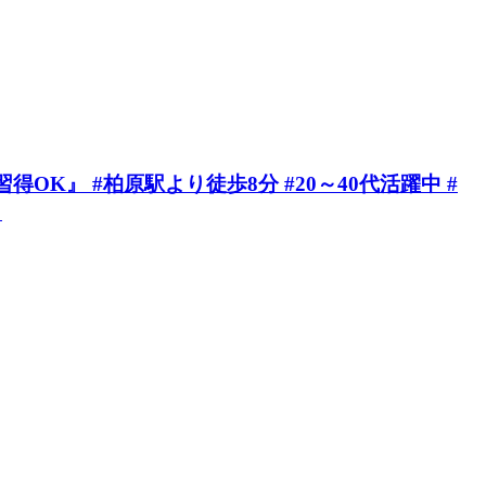
K』 #柏原駅より徒歩8分 #20～40代活躍中 #
》