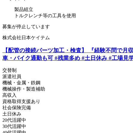
製品組立
トルクレンチ等の工具を使用
募集が停止しています
株式会社日本ケイテム
【配管の接続パーツ加工・検査】 『経験不問で月収34
車・バイク通勤も可 #残業多め #土日休み #工場見学
交替制
派遣社員
機械・金属・鉄鋼
機械操作・製造補助
高収入
資格取得支援あり
社会保険完備
土日休み
20代活躍中
30代活躍中
40代活躍中