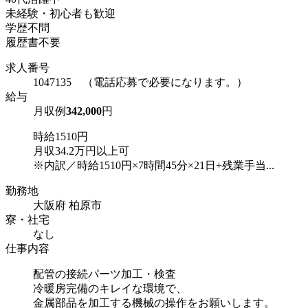
未経験・初心者も歓迎
学歴不問
履歴書不要
求人番号
1047135 （電話応募で必要になります。）
給与
月収例
342,000
円
時給1510円
月収34.2万円以上可
※内訳／時給1510円×7時間45分×21日+残業手当...
勤務地
大阪府 柏原市
寮・社宅
なし
仕事内容
配管の接続パーツ加工・検査
冷暖房完備のキレイな環境で、
金属部品を加工する機械の操作をお願いします。