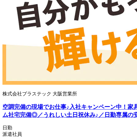
株式会社ブラステック 大阪営業所
空調完備の現場でお仕事♪入社キャンペーン中！家具
ム社宅完備◎／うれしい土日祝休み♪／日勤専属の
日勤
派遣社員