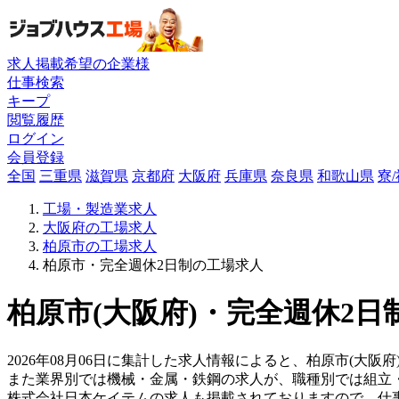
求人掲載希望の企業様
仕事検索
キープ
閲覧履歴
ログイン
会員登録
全国
三重県
滋賀県
京都府
大阪府
兵庫県
奈良県
和歌山県
寮
工場・製造業求人
大阪府の工場求人
柏原市の工場求人
柏原市・完全週休2日制の工場求人
柏原市(大阪府)・完全週休2日
2026年08月06日に集計した求人情報によると、柏原市(大阪府
また業界別では機械・金属・鉄鋼の求人が、職種別では組立
株式会社日本ケイテムの求人も掲載されておりますので、仕