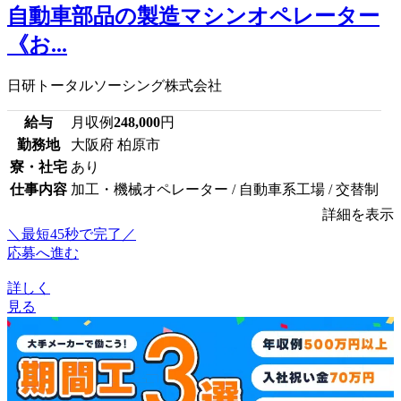
自動車部品の製造マシンオペレーター
《お...
日研トータルソーシング株式会社
給与
月収例
248,000
円
勤務地
大阪府 柏原市
寮・社宅
あり
仕事内容
加工・機械オペレーター / 自動車系工場 / 交替制
詳細を表示
＼最短45秒で完了／
応募へ進む
詳しく
見る