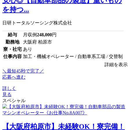
安心◎【自動車部品の製造】重いもの
を持つ...
日研トータルソーシング株式会社
給与
月収例
248,000
円
勤務地
大阪府 柏原市
寮・社宅
あり
仕事内容
加工・機械オペレーター / 自動車系工場 / 交替制
詳細を表示
＼最短45秒で完了／
応募へ進む
詳しく
見る
スペシャル
【大阪府柏原市】未経験OK！寮完備！