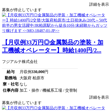
詳細を表示
募集が停止しています
【月収例33万円◎金属製品の塗装・加
工機械オペレーター】時給1400円/2...
フジアルテ株式会社
給与
月収例
330,000
円
勤務地
大阪府 柏原市
寮・社宅
なし
仕事内容
加工・操作 / 機械系工場 / 交替制
詳細を表示
募集が停止しています