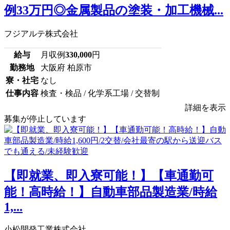
例33万円◎金属製品の塗装・加工機械...
フジアルテ株式会社
給与
月収例
330,000
円
勤務地
大阪府 柏原市
寮・社宅
なし
仕事内容
検査・検品 / 化学系工場 / 交替制
詳細を表示
募集が停止しています
【即就業、即入寮可能！】【車通勤可
能！高時給！】自動車部品製造業/時給
1,...
小松開発工業株式会社