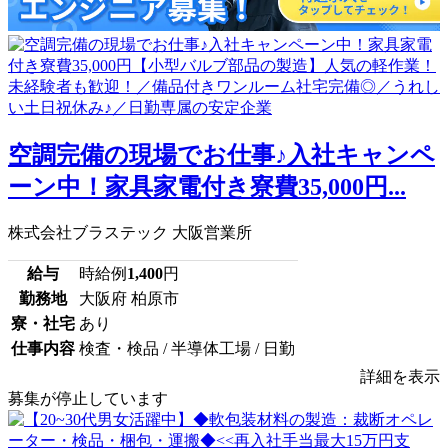
空調完備の現場でお仕事♪入社キャンペ
ーン中！家具家電付き寮費35,000円...
株式会社ブラステック 大阪営業所
給与
時給例
1,400
円
勤務地
大阪府 柏原市
寮・社宅
あり
仕事内容
検査・検品 / 半導体工場 / 日勤
詳細を表示
募集が停止しています