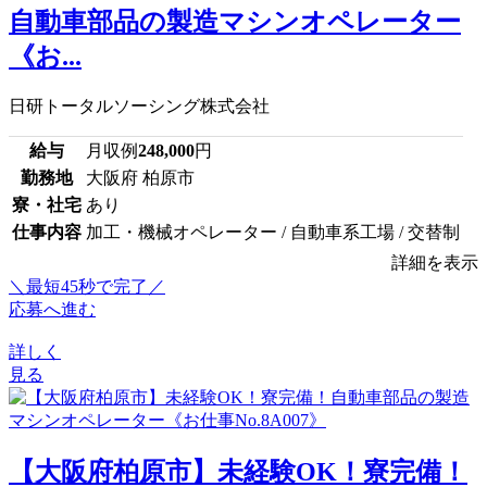
自動車部品の製造マシンオペレーター
《お...
日研トータルソーシング株式会社
給与
月収例
248,000
円
勤務地
大阪府 柏原市
寮・社宅
あり
仕事内容
加工・機械オペレーター / 自動車系工場 / 交替制
詳細を表示
＼最短45秒で完了／
応募へ進む
詳しく
見る
【大阪府柏原市】未経験OK！寮完備！