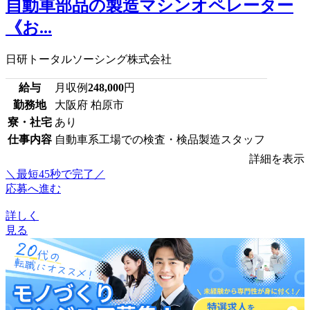
自動車部品の製造マシンオペレーター
《お...
日研トータルソーシング株式会社
給与
月収例
248,000
円
勤務地
大阪府 柏原市
寮・社宅
あり
仕事内容
自動車系工場での検査・検品製造スタッフ
詳細を表示
＼最短45秒で完了／
応募へ進む
詳しく
見る