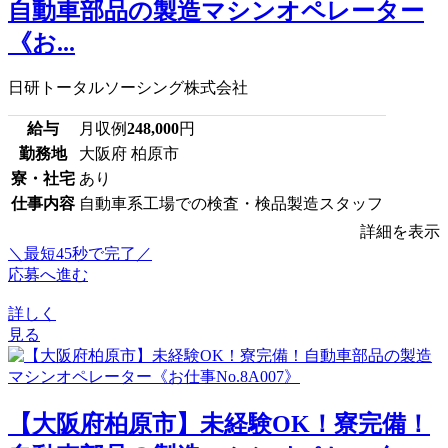
自動車部品の製造マシンオペレーター
《お...
日研トータルソーシング株式会社
給与
月収例
248,000
円
勤務地
大阪府 柏原市
寮・社宅
あり
仕事内容
自動車系工場での検査・検品製造スタッフ
詳細を表示
＼最短45秒で完了／
応募へ進む
詳しく
見る
【大阪府柏原市】未経験OK！寮完備！