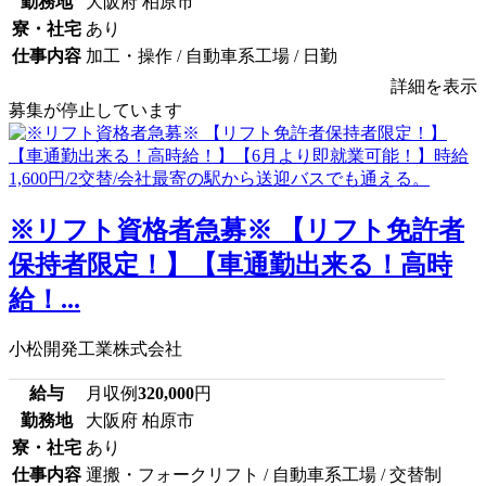
勤務地
大阪府 柏原市
寮・社宅
あり
仕事内容
加工・操作 / 自動車系工場 / 日勤
詳細を表示
募集が停止しています
※リフト資格者急募※ 【リフト免許者
保持者限定！】【車通勤出来る！高時
給！...
小松開発工業株式会社
給与
月収例
320,000
円
勤務地
大阪府 柏原市
寮・社宅
あり
仕事内容
運搬・フォークリフト / 自動車系工場 / 交替制