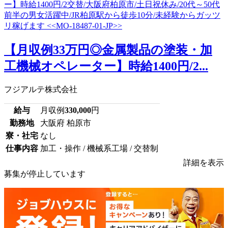
【月収例33万円◎金属製品の塗装・加
工機械オペレーター】時給1400円/2...
フジアルテ株式会社
給与
月収例
330,000
円
勤務地
大阪府 柏原市
寮・社宅
なし
仕事内容
加工・操作 / 機械系工場 / 交替制
詳細を表示
募集が停止しています