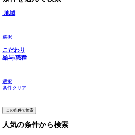
地域
選択
こだわり
給与/職種
選択
条件クリア
この条件で検索
人気の条件から検索