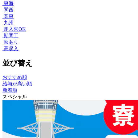
東海
関西
関東
九州
即入寮OK
期間工
寮あり
高収入
並び替え
おすすめ順
給与が高い順
新着順
スペシャル