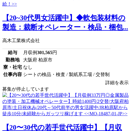
【20~30代男女活躍中】◆軟包装材料の
製造：裁断オペレーター・検品・梱包...
高木工業株式会社
給与
月収例
301,565
円
勤務地
大阪府 柏原市
寮・社宅
なし
仕事内容
シートの検品・検査 / 製紙系工場 / 交替制
詳細を表示
募集が停止しています
【20〜30代の若手世代活躍中】【月収