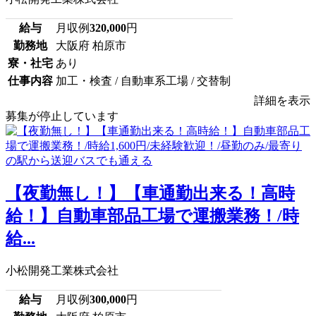
給与
月収例
320,000
円
勤務地
大阪府 柏原市
寮・社宅
あり
仕事内容
加工・検査 / 自動車系工場 / 交替制
詳細を表示
募集が停止しています
【夜勤無し！】【車通勤出来る！高時
給！】自動車部品工場で運搬業務！/時
給...
小松開発工業株式会社
給与
月収例
300,000
円