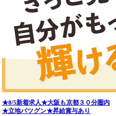
★8/5新着求人★大阪も京都３０分圏内
★立地バツグン★昇給賞与あり