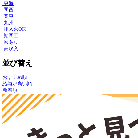
東海
関西
関東
九州
即入寮OK
期間工
寮あり
高収入
並び替え
おすすめ順
給与が高い順
新着順