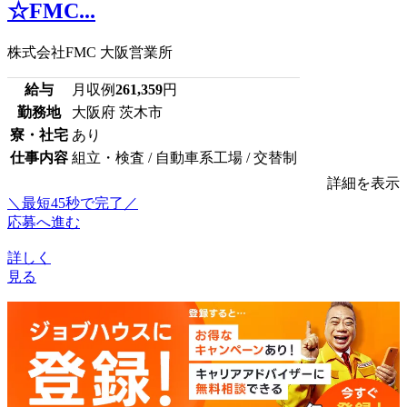
☆FMC...
株式会社FMC 大阪営業所
給与
月収例
261,359
円
勤務地
大阪府 茨木市
寮・社宅
あり
仕事内容
組立・検査 / 自動車系工場 / 交替制
詳細を表示
＼最短45秒で完了／
応募へ進む
詳しく
見る