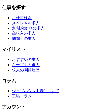
仕事を探す
お仕事検索
スペシャル求人
寮/社宅ありの求人
高収入の求人
期間工の求人
マイリスト
おすすめの求人
キープ中の求人
求人の閲覧履歴
コラム
ジョブハウス工場について
工場コラム
アカウント