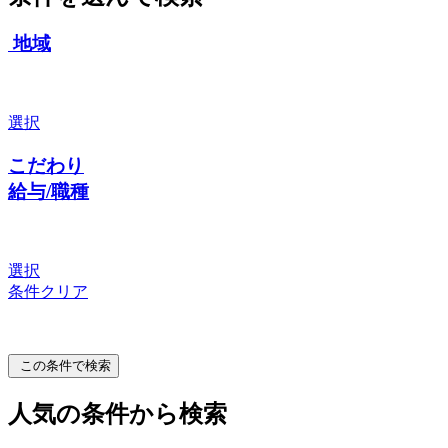
地域
選択
こだわり
給与/職種
選択
条件クリア
この条件で検索
人気の条件から検索